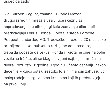
uspeo da zadivi.
Kia, Citroen, Jaguar, Vaukhall, Skoda i Mazda
drugorazrednih mreža slušaju, uče i čeznu za
napredovanjem u elitnoj ligi koju zastupaju dileri koji
predstavljaju Lekus, Honda i Toiota, a slede Porsche,
Peugeot i underdog MG. Trgovačke mreže od 20 plus usko
probijene ili sveobuhvatno razbijene od strane trojice,
treba da podsete da Lekus, Honda i Toiota ne čine najbolje
vozila na tržištu, ali su blagoslovljeni najboljim mrežama
dilera. Rezultat? Iz godine u godinu – često deceniju nakon
decenije – kupci ostaju žestoko lojalni, mahom zahvaljujući
maloprodajnim trgovinama kremama koji ih predstavljaju
na prvoj liniji.