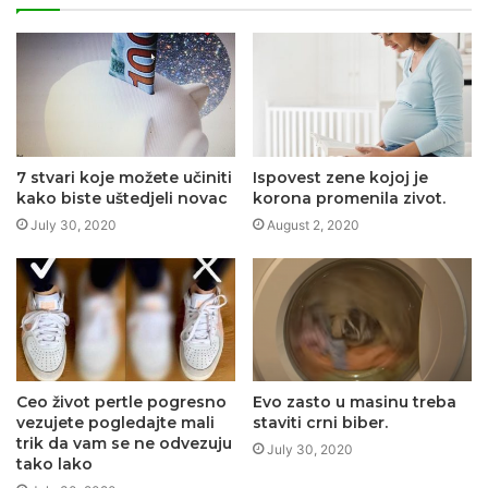
7 stvari koje možete učiniti
Ispovest zene kojoj je
kako biste uštedjeli novac
korona promenila zivot.
July 30, 2020
August 2, 2020
Ceo život pertle pogresno
Evo zasto u masinu treba
vezujete pogledajte mali
staviti crni biber.
trik da vam se ne odvezuju
July 30, 2020
tako lako