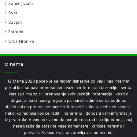
Zanimljivosti
Svet
Savjeti
Estrada
Crna Hronika
O nama
12 Marta 2020 poceo je sa radom danasnje.co vas i nas internet
portal koji se bavi prenosenjem vaznih informacija iz zemlje i sveta.
Nas sajt ima za cilj prenosenje svih vaznijih informacija i vesti o
dogadjajima iz naseg regiona pa i sire.trudimo se da budemo
objektivni da prenosimo tacne informacije s tim u vezi smo zaposlili
nekoliko radnika koji ce raditi i na terenu i donositi vam informacije
iz prve ruke.A vas pozivamo da ocenite nas rad i u cilju poboljsanaj
naseg rada da ostavite vase komentare i kritikea naravno i
pohvale. Srdacno vas pozdravlja vas admin tim.