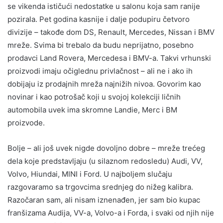
se vikenda ističući nedostatke u salonu koja sam ranije
pozirala. Pet godina kasnije i dalje podupiru četvoro
divizije – takođe dom DS, Renault, Mercedes, Nissan i BMV
mreže. Svima bi trebalo da budu neprijatno, posebno
prodavci Land Rovera, Mercedesa i BMV-a. Takvi vrhunski
proizvodi imaju očiglednu privlačnost – ali ne i ako ih
dobijaju iz prodajnih mreža najnižih nivoa. Govorim kao
novinar i kao potrošač koji u svojoj kolekciji ličnih
automobila uvek ima skromne Landie, Merc i BM
proizvode.
Bolje – ali još uvek nigde dovoljno dobre – mreže trećeg
dela koje predstavljaju (u silaznom redosledu) Audi, VV,
Volvo, Hiundai, MINI i Ford. U najboljem slučaju
razgovaramo sa trgovcima srednjeg do nižeg kalibra.
Razočaran sam, ali nisam iznenađen, jer sam bio kupac
franšizama Audija, VV-a, Volvo-a i Forda, i svaki od njih nije