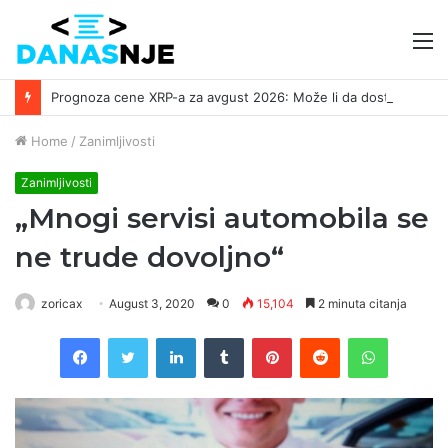
M
Prognoza cene XRP-a za avgust 2026: Može li da dostigne 1,50 dolara? ￼
Home
/
Zanimljivosti
Zanimljivosti
„Mnogi servisi automobila se
ne trude dovoljno“
zoricax
August 3, 2020
0
15,104
2 minuta citanja
Facebook
Twitter
LinkedIn
Tumblr
Pinterest
Reddit
WhatsAp