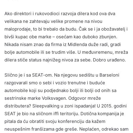
Ako direktori i rukovodioci razvoja dilera kod ova dva
velikana ne zahtevaju velike promene na nivou
maloprodaje, to bi trebalo da budu. Čak se i ja obožavatelj i
bivši kupac obe marke – osećam kao duboko zbunjen.
Nikada nisam znao da firma iz Midlenda duže radi, gradi
bolje automobile ili se trudim više. U međuvremenu, mreža
dilera stiče status najnižeg nivoa za sebe. Dobro urađeno.
Slično je i sa SEAT-om. Na njegovu sedištu u Barseloni
razgovarali smo o sebi i vozio trenutne i buduće
automobile koji su podjednako bolji ili bolji od onih sa
sestrinske marke Volksvagen. Odgovor mreže
distributera? Sleepvalking u zoni ispadanja! U 2015. godini
SEAT je bio na sličnom iffi teritoriju. Dotična kompanija je
pitala da ću obratiti svoju konferenciju da kažem
neuspešnim franšizama gde greše. Neplaćen, odrekao sam