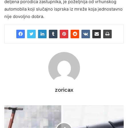
deljena porodica zastupnika, je poželjnija od vrhunskog
automobila koji slučajno isprska iz mreže koja jednostavno
nije dovoljno dobra.
zoricax