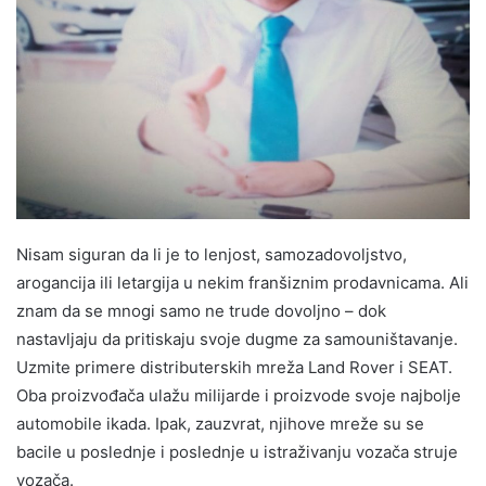
Nisam siguran da li je to lenjost, samozadovoljstvo,
arogancija ili letargija u nekim franšiznim prodavnicama. Ali
znam da se mnogi samo ne trude dovoljno – dok
nastavljaju da pritiskaju svoje dugme za samouništavanje.
Uzmite primere distributerskih mreža Land Rover i SEAT.
Oba proizvođača ulažu milijarde i proizvode svoje najbolje
automobile ikada. Ipak, zauzvrat, njihove mreže su se
bacile u poslednje i poslednje u istraživanju vozača struje
vozača.