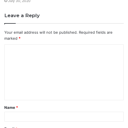
July 30, 2020
Leave a Reply
Your email address will not be published.
Required fields are
marked
*
C
o
m
m
e
n
t
Name
*
*