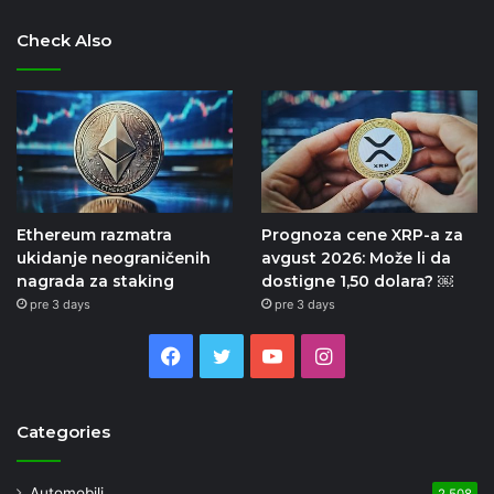
Check Also
Ethereum razmatra
Prognoza cene XRP-a za
ukidanje neograničenih
avgust 2026: Može li da
nagrada za staking
dostigne 1,50 dolara? ￼
pre 3 days
pre 3 days
Facebook
Twitter
YouTube
Instagram
Categories
Automobili
2,508