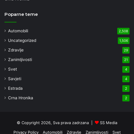
Poparne teme
Automobili
2,508
Uncategorized
1,506
Zdravlje
29
Zanimljivosti
21
Svet
4
Savjeti
4
Estrada
2
Crna Hronika
2
© Copyright 2026, Sva prava zadrzana |
SS Media
Privacy Policy
Automobili
Zdravlje
Zanimljivosti
Svet