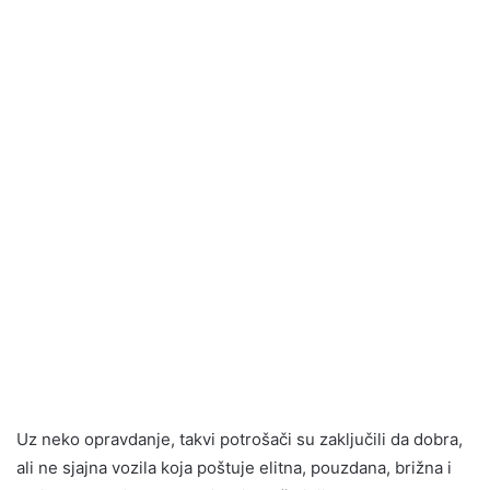
Uz neko opravdanje, takvi potrošači su zaključili da dobra,
ali ne sjajna vozila koja poštuje elitna, pouzdana, brižna i