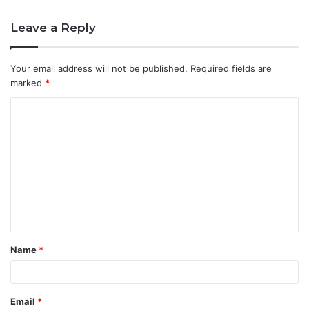
Leave a Reply
Your email address will not be published.
Required fields are
marked
*
C
o
m
m
e
n
t
Name
*
*
Email
*