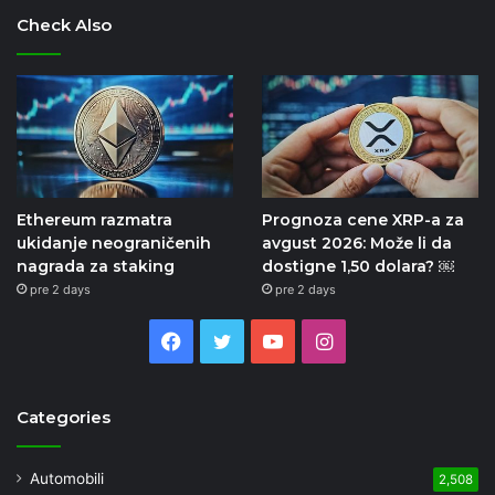
Check Also
Ethereum razmatra
Prognoza cene XRP-a za
ukidanje neograničenih
avgust 2026: Može li da
nagrada za staking
dostigne 1,50 dolara? ￼
pre 2 days
pre 2 days
Facebook
Twitter
YouTube
Instagram
Categories
Automobili
2,508