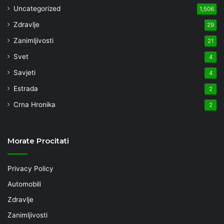
Uncategorized
1,506
Zdravlje
29
Zanimljivosti
21
Svet
4
Savjeti
4
Estrada
2
Crna Hronika
2
Morate Procitati
Privacy Policy
Automobili
Zdravlje
Zanimljivosti