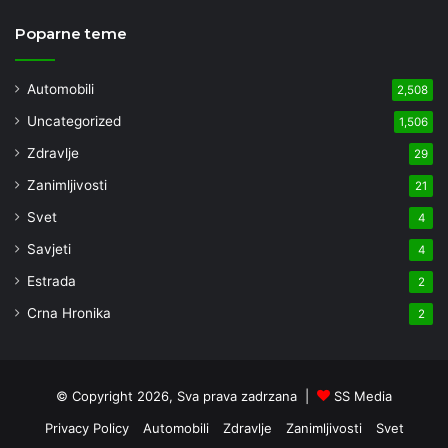
Poparne teme
Automobili
2,508
Uncategorized
1,506
Zdravlje
29
Zanimljivosti
21
Svet
4
Savjeti
4
Estrada
2
Crna Hronika
2
© Copyright 2026, Sva prava zadrzana |
SS Media
Privacy Policy
Automobili
Zdravlje
Zanimljivosti
Svet