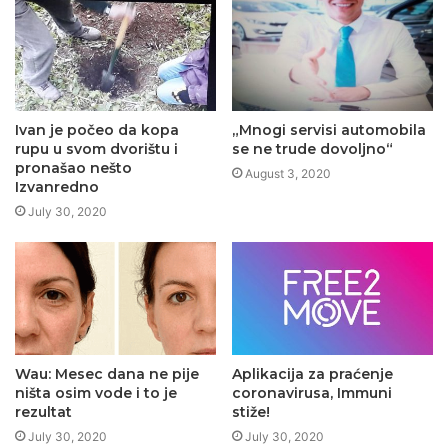
Ivan je počeo da kopa
„Mnogi servisi automobila
rupu u svom dvorištu i
se ne trude dovoljno“
pronašao nešto
August 3, 2020
Izvanredno
July 30, 2020
Aplikacija za praćenje
Wau: Mesec dana ne pije
coronavirusa, Immuni
ništa osim vode i to je
stiže!
rezultat
July 30, 2020
July 30, 2020