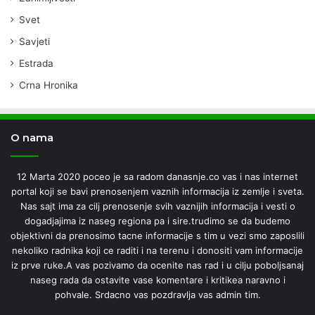
Svet
Savjeti
Estrada
Crna Hronika
O nama
12 Marta 2020 poceo je sa radom danasnje.co vas i nas internet
portal koji se bavi prenosenjem vaznih informacija iz zemlje i sveta.
Nas sajt ima za cilj prenosenje svih vaznijih informacija i vesti o
dogadjajima iz naseg regiona pa i sire.trudimo se da budemo
objektivni da prenosimo tacne informacije s tim u vezi smo zaposlili
nekoliko radnika koji ce raditi i na terenu i donositi vam informacije
iz prve ruke.A vas pozivamo da ocenite nas rad i u cilju poboljsanaj
naseg rada da ostavite vase komentare i kritikea naravno i
pohvale. Srdacno vas pozdravlja vas admin tim.