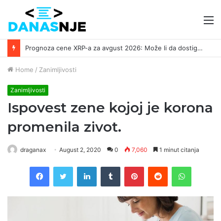
M
Prognoza cene XRP-a za avgust 2026: Može li da dostigne 1,50 dolara? ￼
Home
/
Zanimljivosti
Zanimljivosti
Ispovest zene kojoj je korona
promenila zivot.
draganax
August 2, 2020
0
7,060
1 minut citanja
Facebook
Twitter
LinkedIn
Tumblr
Pinterest
Reddit
WhatsAp