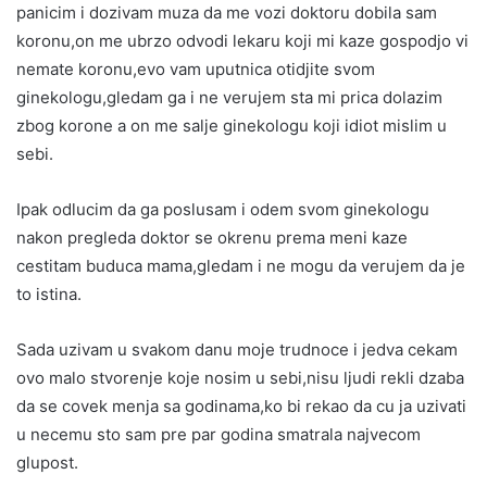
panicim i dozivam muza da me vozi doktoru dobila sam
koronu,on me ubrzo odvodi lekaru koji mi kaze gospodjo vi
nemate koronu,evo vam uputnica otidjite svom
ginekologu,gledam ga i ne verujem sta mi prica dolazim
zbog korone a on me salje ginekologu koji idiot mislim u
sebi.
Ipak odlucim da ga poslusam i odem svom ginekologu
nakon pregleda doktor se okrenu prema meni kaze
cestitam buduca mama,gledam i ne mogu da verujem da je
to istina.
Sada uzivam u svakom danu moje trudnoce i jedva cekam
ovo malo stvorenje koje nosim u sebi,nisu ljudi rekli dzaba
da se covek menja sa godinama,ko bi rekao da cu ja uzivati
u necemu sto sam pre par godina smatrala najvecom
glupost.