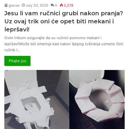
gravax
July 30, 2020
0
5,378
Jesu li vam ručnici grubi nakon pranja?
Uz ovaj trik oni će opet biti mekani i
lepršavi!
Ovim trikom osigurajte da su ručnici ponovno mekani i
lepršavi!Može biti smetnja kad nakon lijepog tuširanja uzmete čisti
ručnik i…
Pitajte jos