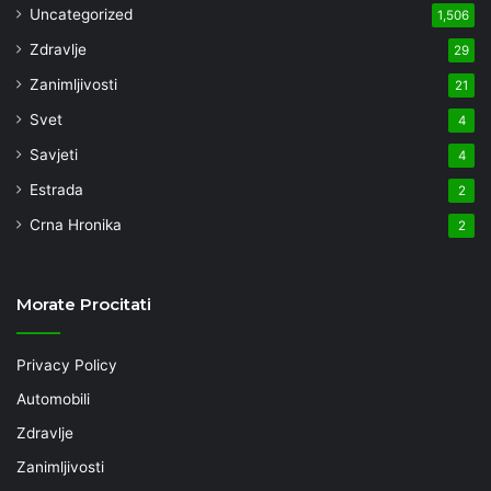
Uncategorized
1,506
Zdravlje
29
Zanimljivosti
21
Svet
4
Savjeti
4
Estrada
2
Crna Hronika
2
Morate Procitati
Privacy Policy
Automobili
Zdravlje
Zanimljivosti