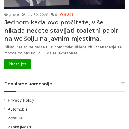
gravax
July 30, 2020
0
4,841
Jednom kada ovo pročitate, više
nikada nećete stavljati toaletni papir
na wc šolju na javnim mjestima.
Nikad više to ne radite u javnom toaletu!Neće biti iznenađenje za
mnoge od nas koji čuju da se javni toaleti…
Pitajte jos
Popularne kompanije
Privacy Policy
Automobili
Zdravlje
Zanimljivosti