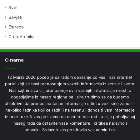
Svet
Savjeti
Estrada
Crna Hronika
O nama
12 Marta 2020 poceo je sa radom danasnje.co vas i nas internet
portal koji se bavi prenosenjem vaznih informacija iz zemlje i sveta.
Nas sajt ima za cilj prenosenje svih vaznijih informacija i vesti o
dogadjajima iz naseg regiona pa i sire.trudimo se da budemo
objektivni da prenosimo tacne informacije s tim u vezi smo zaposlili
nekoliko radnika koji ce raditi i na terenu i donositi vam informacije
iz prve ruke.A vas pozivamo da ocenite nas rad i u cilju poboljsanaj
naseg rada da ostavite vase komentare i kritikea naravno i
pohvale. Srdacno vas pozdravlja vas admin tim.