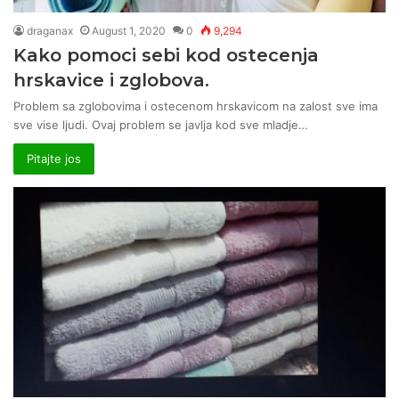
draganax
August 1, 2020
0
9,294
Kako pomoci sebi kod ostecenja
hrskavice i zglobova.
Problem sa zglobovima i ostecenom hrskavicom na zalost sve ima
sve vise ljudi. Ovaj problem se javlja kod sve mladje…
Pitajte jos