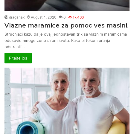
draganax
August 4, 2020
0
17,466
Vlazne maramice za pomoc ves masini.
Strucnjaci kazu da je ovaj jednostavan trik sa vlaznim maramicama
odusevio mnoge zene sirom sveta. Kako bi tokom pranja
odstranili…
Pitajte jos