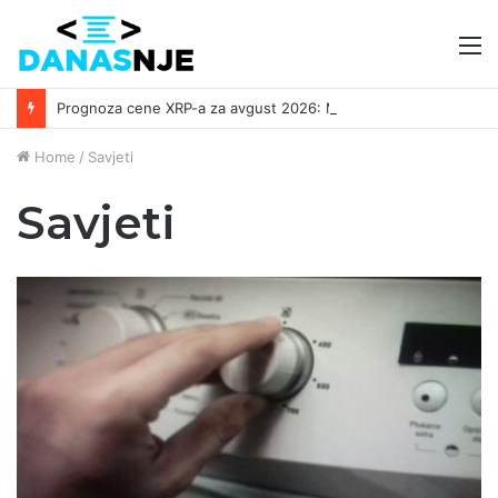
M
Prognoza cene XRP-a za avgust 2026: Može li da dostigne 1,50 dolara? ￼
Home
/
Savjeti
Savjeti