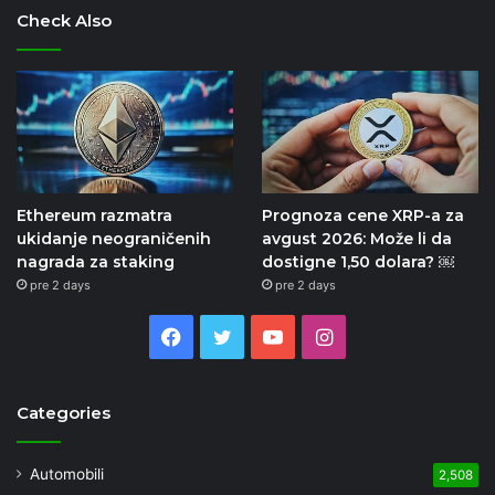
Check Also
Ethereum razmatra
Prognoza cene XRP-a za
ukidanje neograničenih
avgust 2026: Može li da
nagrada za staking
dostigne 1,50 dolara? ￼
pre 2 days
pre 2 days
Facebook
Twitter
YouTube
Instagram
Categories
Automobili
2,508