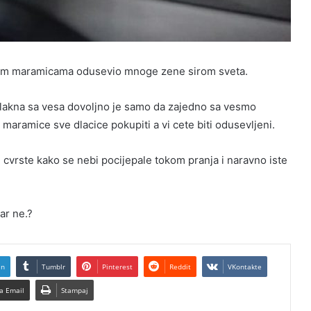
aznim maramicama odusevio mnoge zene sirom sveta.
i vlakna sa vesa dovoljno je samo da zajedno sa vesmo
 maramice sve dlacice pokupiti a vi cete biti odusevljeni.
 cvrste kako se nebi pocijepale tokom pranja i naravno iste
ar ne.?
In
Tumblr
Pinterest
Reddit
VKontakte
a Email
Stampaj