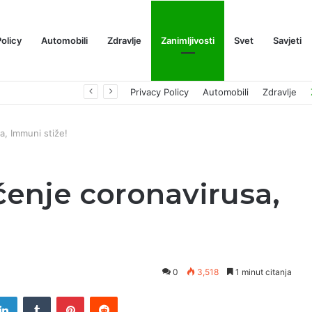
Policy
Automobili
Zdravlje
Zanimljivosti
Svet
Savjeti
Prognoza cene XRP-a za avgust 2026: Može li da dostigne 1,50 dolara? ￼
Privacy Policy
Automobili
Zdravlje
a, Immuni stiže!
ćenje coronavirusa,
0
3,518
1 minut citanja
tter
LinkedIn
Tumblr
Pinterest
Reddit