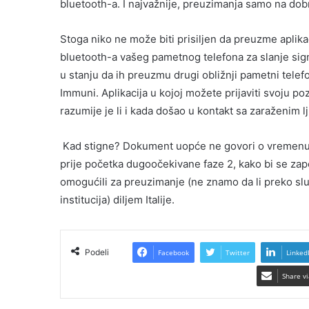
bluetooth-a. I najvažnije, preuzimanja samo na dob
Stoga niko ne može biti prisiljen da preuzme aplikaci
bluetooth-a vašeg pametnog telefona za slanje signala
u stanju da ih preuzmu drugi obližnji pametni telef
Immuni. Aplikacija u kojoj možete prijaviti svoju p
razumije je li i kada došao u kontakt sa zaraženim l
Kad stigne? Dokument uopće ne govori o vremenu, ali
prije početka dugoočekivane faze 2, kako bi se zapo
omogućili za preuzimanje (ne znamo da li preko sl
institucija) diljem Italije.
Podeli
Facebook
Twitter
Linked
Share vi