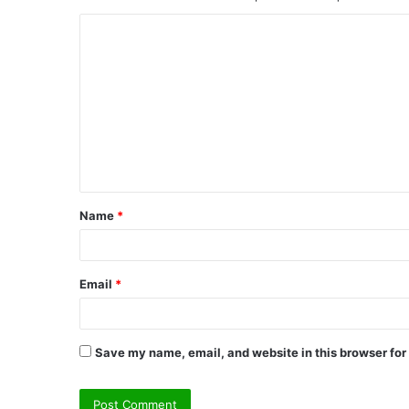
C
o
m
m
e
n
t
Name
*
*
Email
*
Save my name, email, and website in this browser for