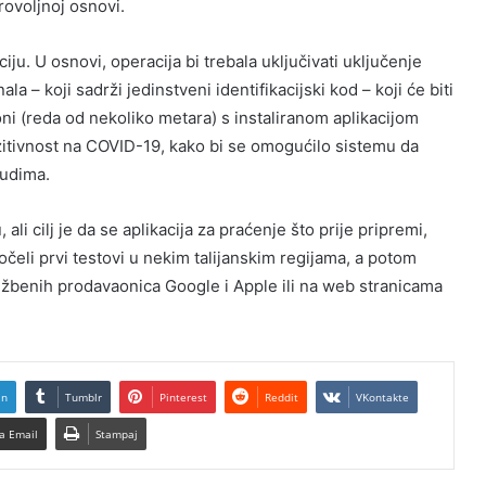
rovoljnoj osnovi.
ju. U osnovi, operacija bi trebala uključivati ​​uključenje
 – koji sadrži jedinstveni identifikacijski kod – koji će biti
oni (reda od nekoliko metara) s instaliranom aplikacijom
ozitivnost na COVID-19, kako bi se omogućilo sistemu da
judima.
 cilj je da se aplikacija za praćenje što prije pripremi,
čeli prvi testovi u nekim talijanskim regijama, a potom
užbenih prodavaonica Google i Apple ili na web stranicama
In
Tumblr
Pinterest
Reddit
VKontakte
a Email
Stampaj