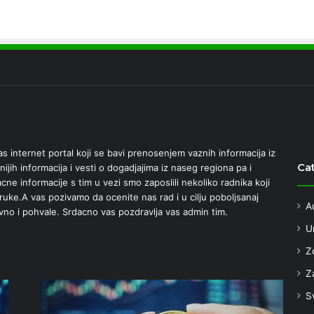
 internet portal koji se bavi prenosenjem vaznih informacija iz
Ca
nijih informacija i vesti o dogadjajima iz naseg regiona pa i
ne informacije s tim u vezi smo zaposlili nekoliko radnika koji
e ruke.A vas pozivamo da ocenite nas rad i u cilju poboljsanaj
A
vno i pohvale. Srdacno vas pozdravlja vas admin tim.
U
Z
Za
S