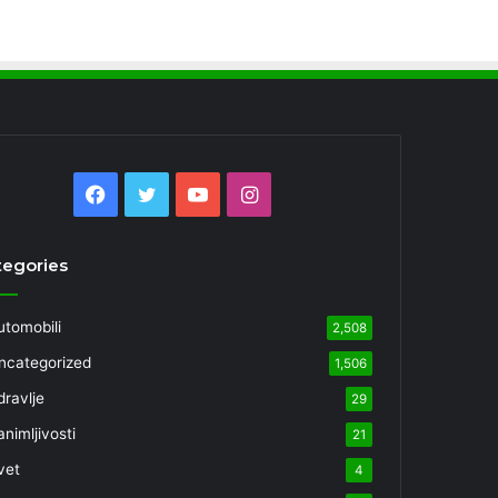
Facebook
Twitter
YouTube
Instagram
tegories
utomobili
2,508
ncategorized
1,506
dravlje
29
nimljivosti
21
vet
4