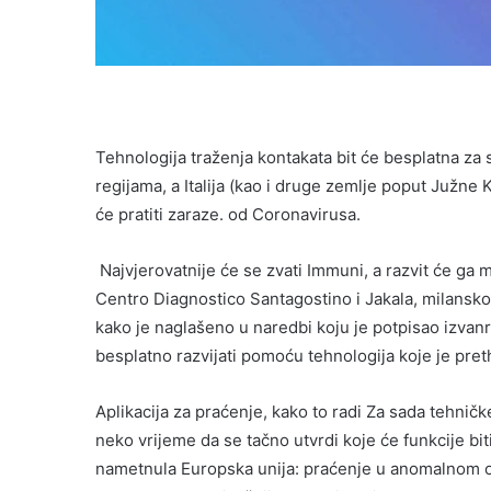
Tehnologija traženja kontakata bit će besplatna za sa
regijama, a Italija (kao i druge zemlje poput Južne 
će pratiti zaraze. od Coronavirusa.
Najvjerovatnije će se zvati Immuni, a razvit će ga
Centro Diagnostico Santagostino i Jakala, milanskom
kako je naglašeno u naredbi koju je potpisao izva
besplatno razvijati pomoću tehnologija koje je pr
Aplikacija za praćenje, kako to radi Za sada tehničke
neko vrijeme da se tačno utvrdi koje će funkcije bi
nametnula Europska unija: praćenje u anomalnom ob