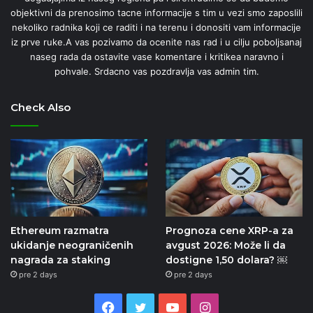
objektivni da prenosimo tacne informacije s tim u vezi smo zaposlili
nekoliko radnika koji ce raditi i na terenu i donositi vam informacije
iz prve ruke.A vas pozivamo da ocenite nas rad i u cilju poboljsanaj
naseg rada da ostavite vase komentare i kritikea naravno i
pohvale. Srdacno vas pozdravlja vas admin tim.
Check Also
Ethereum razmatra
Prognoza cene XRP-a za
ukidanje neograničenih
avgust 2026: Može li da
nagrada za staking
dostigne 1,50 dolara? ￼
pre 2 days
pre 2 days
Facebook
Twitter
YouTube
Instagram