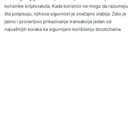
korisnike kriptovaluta. Kada korisnici ne mogu da razumeju
šta potpisuju, njihova sigurnost je značajno slabija. Zato je
jasno i proverljivo prikazivanje transakcija jedan od
najvažnijih koraka ka sigurnijem korišćenju blockchaina.