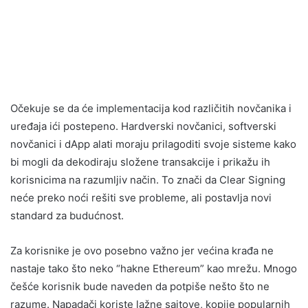
Očekuje se da će implementacija kod različitih novčanika i
uređaja ići postepeno. Hardverski novčanici, softverski
novčanici i dApp alati moraju prilagoditi svoje sisteme kako
bi mogli da dekodiraju složene transakcije i prikažu ih
korisnicima na razumljiv način. To znači da Clear Signing
neće preko noći rešiti sve probleme, ali postavlja novi
standard za budućnost.
Za korisnike je ovo posebno važno jer većina krađa ne
nastaje tako što neko “hakne Ethereum” kao mrežu. Mnogo
češće korisnik bude naveden da potpiše nešto što ne
razume. Napadači koriste lažne sajtove, kopije popularnih