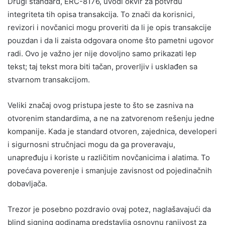
Drugi standard, ERC-8176, uvodi okvir za potvrdu
integriteta tih opisa transakcija. To znači da korisnici,
revizori i novčanici mogu proveriti da li je opis transakcije
pouzdan i da li zaista odgovara onome što pametni ugovor
radi. Ovo je važno jer nije dovoljno samo prikazati lep
tekst; taj tekst mora biti tačan, proverljiv i usklađen sa
stvarnom transakcijom.
Veliki značaj ovog pristupa jeste to što se zasniva na
otvorenim standardima, a ne na zatvorenom rešenju jedne
kompanije. Kada je standard otvoren, zajednica, developeri
i sigurnosni stručnjaci mogu da ga proveravaju,
unapređuju i koriste u različitim novčanicima i alatima. To
povećava poverenje i smanjuje zavisnost od pojedinačnih
dobavljača.
Trezor je posebno pozdravio ovaj potez, naglašavajući da
blind signing godinama predstavlja osnovnu ranjivost za