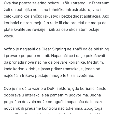
Ova dva poteza zajedno pokazuju širu strategiju: Ethereum
želi da poboljša ne samo tehničku infrastrukturu, već i
celokupno korisničko iskustvo i bezbednost aplikacija. Ako
korisnici ne razumeju šta rade ili ako projekti ne mogu da
plate kvalitetne revizije, rizik za ceo ekosistem ostaje
visok.
Važno je naglasiti da Clear Signing ne znači da će phishing
i prevare potpuno nestati. Napadači će i dalje pokušavati
da pronađu nove načine da prevare korisnike. Međutim,
kada korisnik dobije jasan prikaz transakcije, jedan od
najčešćih trikova postaje mnogo teži za izvođenje.
Ovo je naročito važno u DeFi sektoru, gde korisnici često
odobravaju interakcije sa pametnim ugovorima. Jedna
pogrešna dozvola može omogućiti napadaču da isprazni
novčanik ili preuzme kontrolu nad tokenima. Zbog toga