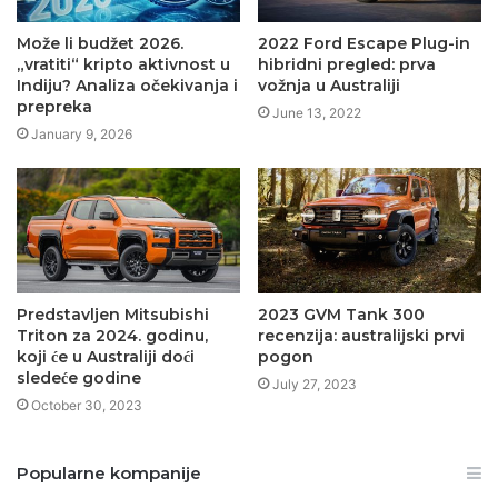
Može li budžet 2026.
2022 Ford Escape Plug-in
„vratiti“ kripto aktivnost u
hibridni pregled: prva
Indiju? Analiza očekivanja i
vožnja u Australiji
prepreka
June 13, 2022
January 9, 2026
Predstavljen Mitsubishi
2023 GVM Tank 300
Triton za 2024. godinu,
recenzija: australijski prvi
koji će u Australiji doći
pogon
sledeće godine
July 27, 2023
October 30, 2023
Popularne kompanije