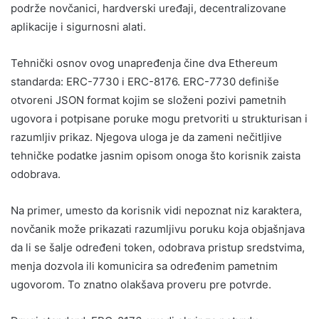
podrže novčanici, hardverski uređaji, decentralizovane
aplikacije i sigurnosni alati.
Tehnički osnov ovog unapređenja čine dva Ethereum
standarda: ERC-7730 i ERC-8176. ERC-7730 definiše
otvoreni JSON format kojim se složeni pozivi pametnih
ugovora i potpisane poruke mogu pretvoriti u strukturisan i
razumljiv prikaz. Njegova uloga je da zameni nečitljive
tehničke podatke jasnim opisom onoga što korisnik zaista
odobrava.
Na primer, umesto da korisnik vidi nepoznat niz karaktera,
novčanik može prikazati razumljivu poruku koja objašnjava
da li se šalje određeni token, odobrava pristup sredstvima,
menja dozvola ili komunicira sa određenim pametnim
ugovorom. To znatno olakšava proveru pre potvrde.