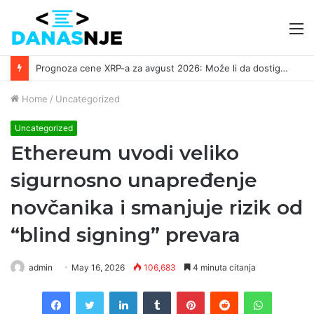
M
Prognoza cene XRP-a za avgust 2026: Može li da dostigne 1,50 dolara? ￼
Home
/
Uncategorized
Uncategorized
Ethereum uvodi veliko
sigurnosno unapređenje
novčanika i smanjuje rizik od
“blind signing” prevara
admin
May 16, 2026
106,683
4 minuta citanja
Facebook
Twitter
LinkedIn
Tumblr
Pinterest
Reddit
WhatsAp