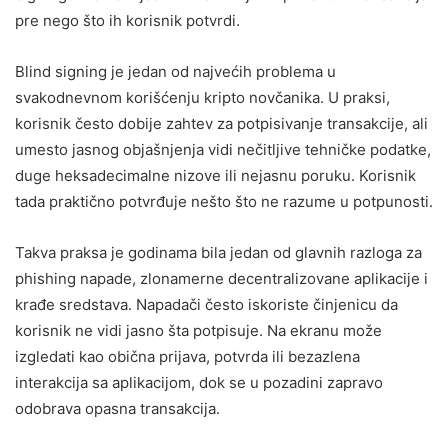
pre nego što ih korisnik potvrdi.
Blind signing je jedan od najvećih problema u
svakodnevnom korišćenju kripto novčanika. U praksi,
korisnik često dobije zahtev za potpisivanje transakcije, ali
umesto jasnog objašnjenja vidi nečitljive tehničke podatke,
duge heksadecimalne nizove ili nejasnu poruku. Korisnik
tada praktično potvrđuje nešto što ne razume u potpunosti.
Takva praksa je godinama bila jedan od glavnih razloga za
phishing napade, zlonamerne decentralizovane aplikacije i
krađe sredstava. Napadači često iskoriste činjenicu da
korisnik ne vidi jasno šta potpisuje. Na ekranu može
izgledati kao obična prijava, potvrda ili bezazlena
interakcija sa aplikacijom, dok se u pozadini zapravo
odobrava opasna transakcija.