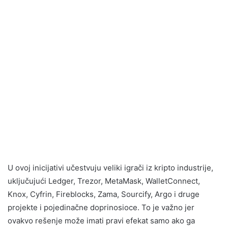
U ovoj inicijativi učestvuju veliki igrači iz kripto industrije,
uključujući Ledger, Trezor, MetaMask, WalletConnect,
Knox, Cyfrin, Fireblocks, Zama, Sourcify, Argo i druge
projekte i pojedinačne doprinosioce. To je važno jer
ovakvo rešenje može imati pravi efekat samo ako ga