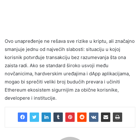
Ovo unapređenje ne rešava sve rizike u kriptu, ali značajno
smanjuje jednu od najvećih slabosti: situaciju u kojoj
korisnik potvrđuje transakciju bez razumevanja šta ona
zaista radi. Ako se standard široko usvoji među
novčanicima, hardverskim uređajima i dApp aplikacijama,
mogao bi sprečiti veliki broj budućih prevara i učiniti
Ethereum ekosistem sigurnijim za obične korisnike,
developere i institucije.