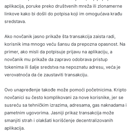
aplikacija, poruke preko društvenih mreža ili zlonamerne
linkove kako bi došli do potpisa koji im omogućava krađu
sredstava.
Ako novčanik jasno prikaže šta transakcija zaista radi,
korisnik ima mnogo veću šansu da prepozna opasnost. Na
primer, ako misli da potpisuje prijavu na aplikaciju, a
novčanik mu prikaže da zapravo odobrava pristup
tokenima ili šalje sredstva na nepoznatu adresu, veća je
verovatnoća da će zaustaviti transakciju.
Ovo unapređenje takođe može pomoći početnicima. Kripto
novčanici su često komplikovani za nove korisnike, jer se
susreću sa tehničkim izrazima, adresama, gas naknadama i
pametnim ugovorima. Jasniji prikaz transakcija može
smanjiti strah i olakšati korišćenje decentralizovanih
aplikacija.