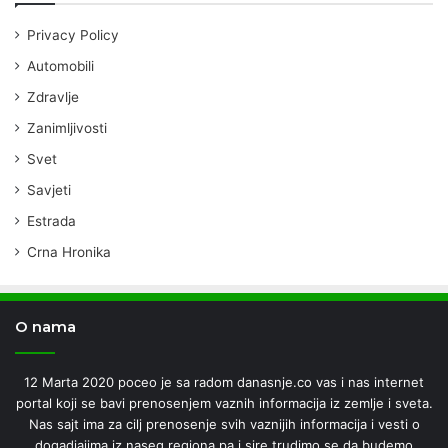
Privacy Policy
Automobili
Zdravlje
Zanimljivosti
Svet
Savjeti
Estrada
Crna Hronika
O nama
12 Marta 2020 poceo je sa radom danasnje.co vas i nas internet
portal koji se bavi prenosenjem vaznih informacija iz zemlje i sveta.
Nas sajt ima za cilj prenosenje svih vaznijih informacija i vesti o
dogadjajima iz naseg regiona pa i sire.trudimo se da budemo