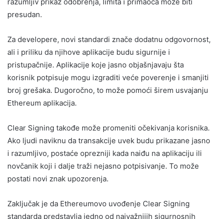
razumljiv prikaz odobrenja, limita i primaoca može biti
presudan.
Za developere, novi standardi znače dodatnu odgovornost,
ali i priliku da njihove aplikacije budu sigurnije i
pristupačnije. Aplikacije koje jasno objašnjavaju šta
korisnik potpisuje mogu izgraditi veće poverenje i smanjiti
broj grešaka. Dugoročno, to može pomoći širem usvajanju
Ethereum aplikacija.
Clear Signing takođe može promeniti očekivanja korisnika.
Ako ljudi naviknu da transakcije uvek budu prikazane jasno
i razumljivo, postaće oprezniji kada naiđu na aplikaciju ili
novčanik koji i dalje traži nejasno potpisivanje. To može
postati novi znak upozorenja.
Zaključak je da Ethereumovo uvođenje Clear Signing
standarda predstavlja jedno od najvažnijih sigurnosnih