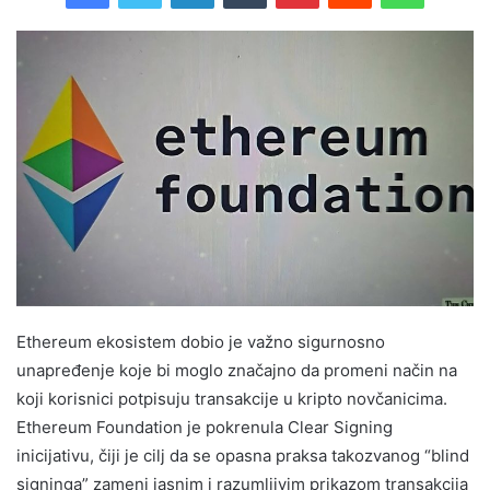
Ethereum ekosistem dobio je važno sigurnosno
unapređenje koje bi moglo značajno da promeni način na
koji korisnici potpisuju transakcije u kripto novčanicima.
Ethereum Foundation je pokrenula Clear Signing
inicijativu, čiji je cilj da se opasna praksa takozvanog “blind
signinga” zameni jasnim i razumljivim prikazom transakcija