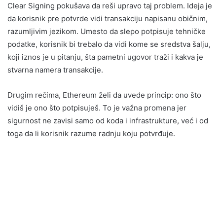
Clear Signing pokušava da reši upravo taj problem. Ideja je
da korisnik pre potvrde vidi transakciju napisanu običnim,
razumljivim jezikom. Umesto da slepo potpisuje tehničke
podatke, korisnik bi trebalo da vidi kome se sredstva šalju,
koji iznos je u pitanju, šta pametni ugovor traži i kakva je
stvarna namera transakcije.
Drugim rečima, Ethereum želi da uvede princip: ono što
vidiš je ono što potpisuješ. To je važna promena jer
sigurnost ne zavisi samo od koda i infrastrukture, već i od
toga da li korisnik razume radnju koju potvrđuje.