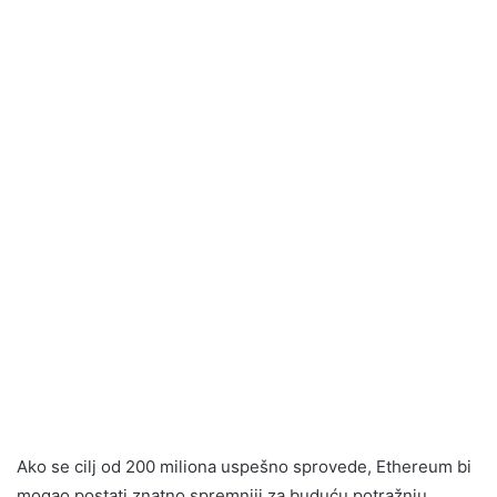
Ako se cilj od 200 miliona uspešno sprovede, Ethereum bi
mogao postati znatno spremniji za buduću potražnju