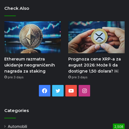
Check Also
Ethereum razmatra
Prognoza cene XRP-a za
ukidanje neograničenih
avgust 2026: Može li da
nagrada za staking
dostigne 1,50 dolara? ￼
pre 3 days
pre 3 days
Facebook
Twitter
YouTube
Instagram
Categories
Automobili
2,508