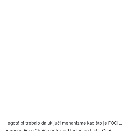
Hegotá bi trebalo da uključi mehanizme kao što je FOCIL,
odnosno Fork-Choice enforced Inclusion Lists. Ovaj