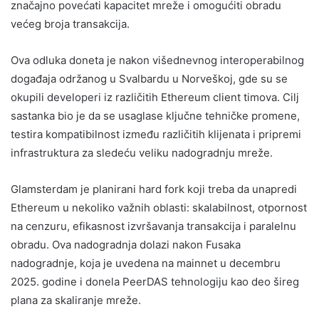
značajno povećati kapacitet mreže i omogućiti obradu
većeg broja transakcija.
Ova odluka doneta je nakon višednevnog interoperabilnog
događaja održanog u Svalbardu u Norveškoj, gde su se
okupili developeri iz različitih Ethereum client timova. Cilj
sastanka bio je da se usaglase ključne tehničke promene,
testira kompatibilnost između različitih klijenata i pripremi
infrastruktura za sledeću veliku nadogradnju mreže.
Glamsterdam je planirani hard fork koji treba da unapredi
Ethereum u nekoliko važnih oblasti: skalabilnost, otpornost
na cenzuru, efikasnost izvršavanja transakcija i paralelnu
obradu. Ova nadogradnja dolazi nakon Fusaka
nadogradnje, koja je uvedena na mainnet u decembru
2025. godine i donela PeerDAS tehnologiju kao deo šireg
plana za skaliranje mreže.