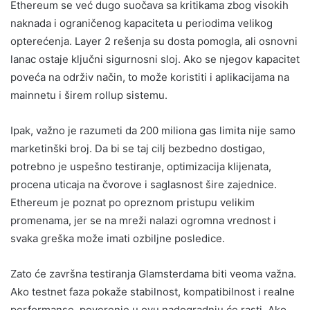
Ethereum se već dugo suočava sa kritikama zbog visokih
naknada i ograničenog kapaciteta u periodima velikog
opterećenja. Layer 2 rešenja su dosta pomogla, ali osnovni
lanac ostaje ključni sigurnosni sloj. Ako se njegov kapacitet
poveća na održiv način, to može koristiti i aplikacijama na
mainnetu i širem rollup sistemu.
Ipak, važno je razumeti da 200 miliona gas limita nije samo
marketinški broj. Da bi se taj cilj bezbedno dostigao,
potrebno je uspešno testiranje, optimizacija klijenata,
procena uticaja na čvorove i saglasnost šire zajednice.
Ethereum je poznat po opreznom pristupu velikim
promenama, jer se na mreži nalazi ogromna vrednost i
svaka greška može imati ozbiljne posledice.
Zato će završna testiranja Glamsterdama biti veoma važna.
Ako testnet faza pokaže stabilnost, kompatibilnost i realne
performanse, poverenje u ovu nadogradnju će rasti. Ako