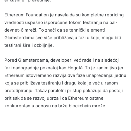
Ethereum Foundation je navela da su kompletne repricing
vrednosti uspešno isporučene tokom testiranja na bal-
devnet-6 mreži. To znači da se tehnički elementi
Glamsterdama sve više približavaju fazi u kojoj mogu biti
testirani šire i ozbiljnije.
Pored Glamsterdama, developeri već rade i na sledećoj
fazi nadogradnje poznatoj kao Hegotá. To je zanimljivo jer
Ethereum istovremeno razvija dve faze unapređenja: jednu
koja se približava testiranju i drugu koja je već u ranom
prototipiranju. Takav paralelni pristup pokazuje da postoji
pritisak da se razvoj ubrza i da Ethereum ostane
konkurentan u odnosu na brže blockchain mreže.