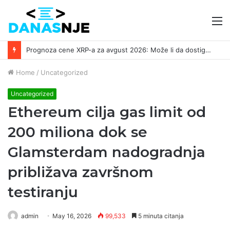
M
Prognoza cene XRP-a za avgust 2026: Može li da dostigne 1,50 dolara? ￼
Home
/
Uncategorized
Uncategorized
Ethereum cilja gas limit od
200 miliona dok se
Glamsterdam nadogradnja
približava završnom
testiranju
admin
May 16, 2026
99,533
5 minuta citanja