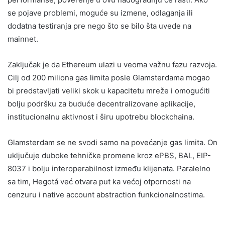
se pojave problemi, moguće su izmene, odlaganja ili
dodatna testiranja pre nego što se bilo šta uvede na
mainnet.
Zaključak je da Ethereum ulazi u veoma važnu fazu razvoja.
Cilj od 200 miliona gas limita posle Glamsterdama mogao
bi predstavljati veliki skok u kapacitetu mreže i omogućiti
bolju podršku za buduće decentralizovane aplikacije,
institucionalnu aktivnost i širu upotrebu blockchaina.
Glamsterdam se ne svodi samo na povećanje gas limita. On
uključuje duboke tehničke promene kroz ePBS, BAL, EIP-
8037 i bolju interoperabilnost između klijenata. Paralelno
sa tim, Hegotá već otvara put ka većoj otpornosti na
cenzuru i native account abstraction funkcionalnostima.