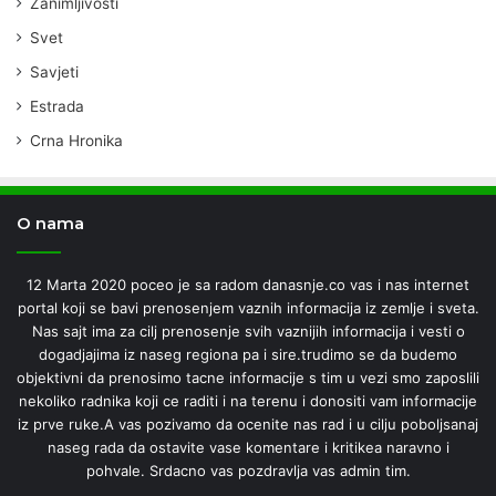
Zanimljivosti
Svet
Savjeti
Estrada
Crna Hronika
O nama
12 Marta 2020 poceo je sa radom danasnje.co vas i nas internet
portal koji se bavi prenosenjem vaznih informacija iz zemlje i sveta.
Nas sajt ima za cilj prenosenje svih vaznijih informacija i vesti o
dogadjajima iz naseg regiona pa i sire.trudimo se da budemo
objektivni da prenosimo tacne informacije s tim u vezi smo zaposlili
nekoliko radnika koji ce raditi i na terenu i donositi vam informacije
iz prve ruke.A vas pozivamo da ocenite nas rad i u cilju poboljsanaj
naseg rada da ostavite vase komentare i kritikea naravno i
pohvale. Srdacno vas pozdravlja vas admin tim.