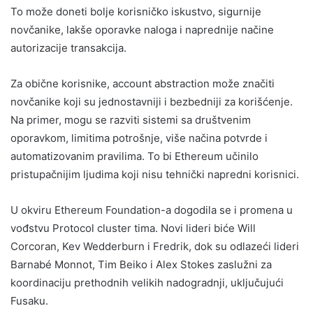
To može doneti bolje korisničko iskustvo, sigurnije
novčanike, lakše oporavke naloga i naprednije načine
autorizacije transakcija.
Za obične korisnike, account abstraction može značiti
novčanike koji su jednostavniji i bezbedniji za korišćenje.
Na primer, mogu se razviti sistemi sa društvenim
oporavkom, limitima potrošnje, više načina potvrde i
automatizovanim pravilima. To bi Ethereum učinilo
pristupačnijim ljudima koji nisu tehnički napredni korisnici.
U okviru Ethereum Foundation-a dogodila se i promena u
vođstvu Protocol cluster tima. Novi lideri biće Will
Corcoran, Kev Wedderburn i Fredrik, dok su odlazeći lideri
Barnabé Monnot, Tim Beiko i Alex Stokes zaslužni za
koordinaciju prethodnih velikih nadogradnji, uključujući
Fusaku.