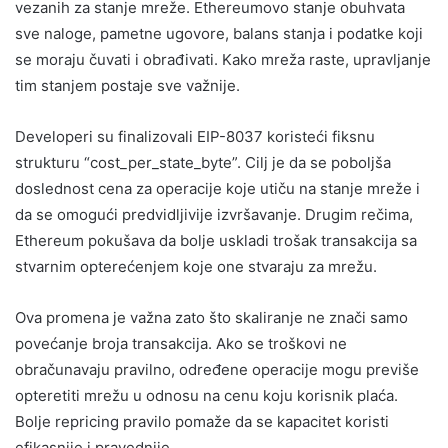
vezanih za stanje mreže. Ethereumovo stanje obuhvata
sve naloge, pametne ugovore, balans stanja i podatke koji
se moraju čuvati i obrađivati. Kako mreža raste, upravljanje
tim stanjem postaje sve važnije.
Developeri su finalizovali EIP-8037 koristeći fiksnu
strukturu “cost_per_state_byte”. Cilj je da se poboljša
doslednost cena za operacije koje utiču na stanje mreže i
da se omogući predvidljivije izvršavanje. Drugim rečima,
Ethereum pokušava da bolje uskladi trošak transakcija sa
stvarnim opterećenjem koje one stvaraju za mrežu.
Ova promena je važna zato što skaliranje ne znači samo
povećanje broja transakcija. Ako se troškovi ne
obračunavaju pravilno, određene operacije mogu previše
opteretiti mrežu u odnosu na cenu koju korisnik plaća.
Bolje repricing pravilo pomaže da se kapacitet koristi
efikasnije i pravednije.