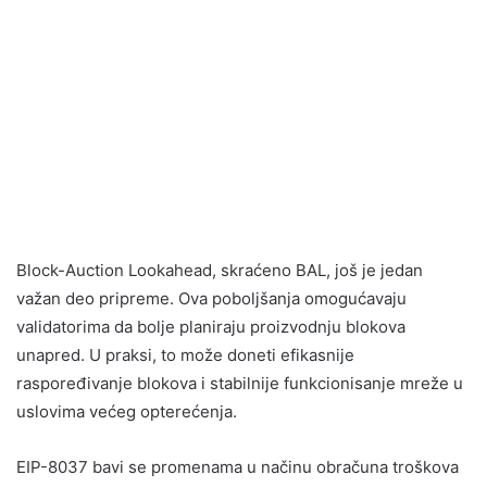
Block-Auction Lookahead, skraćeno BAL, još je jedan
važan deo pripreme. Ova poboljšanja omogućavaju
validatorima da bolje planiraju proizvodnju blokova
unapred. U praksi, to može doneti efikasnije
raspoređivanje blokova i stabilnije funkcionisanje mreže u
uslovima većeg opterećenja.
EIP-8037 bavi se promenama u načinu obračuna troškova