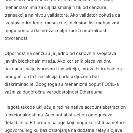
mehanizam ima za cilj da smanji rizik od cenzure
transakcija na nivou validatora. Ako validator pokuša da
izostavi određene transakcije, inclusion list mehanizmi
mogu pomoći da mreža i dalje zadrži neutralnost i
otvorenost.
Otpornost na cenzuru je jedno od osnovnih svojstava
javnih blockchain mreža. Ako korisnik plaća validnu
naknadu i šalje ispravnu transakciju, mreža bi trebalo da
omogući da ta transakcija bude uključena bez
diskriminacije. Zbog toga su mehanizmi poput FOCIL-a
važni za dugoročnu verodostojnost Ethereuma.
Hegotá takođe uključuje rad na native account abstraction
funkcionalnostima. Account abstraction omogućava
fleksibilnije Ethereum naloge koji mogu koristiti pametno-
ugovornu logiku bez oslanjanja na dodatne relay slojeve.