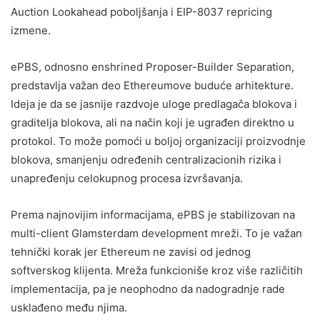
Auction Lookahead poboljšanja i EIP-8037 repricing
izmene.
ePBS, odnosno enshrined Proposer-Builder Separation,
predstavlja važan deo Ethereumove buduće arhitekture.
Ideja je da se jasnije razdvoje uloge predlagača blokova i
graditelja blokova, ali na način koji je ugrađen direktno u
protokol. To može pomoći u boljoj organizaciji proizvodnje
blokova, smanjenju određenih centralizacionih rizika i
unapređenju celokupnog procesa izvršavanja.
Prema najnovijim informacijama, ePBS je stabilizovan na
multi-client Glamsterdam development mreži. To je važan
tehnički korak jer Ethereum ne zavisi od jednog
softverskog klijenta. Mreža funkcioniše kroz više različitih
implementacija, pa je neophodno da nadogradnje rade
usklađeno među njima.