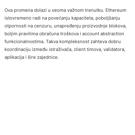
Ova promena dolazi u veoma važnom trenutku. Ethereum
istovremeno radi na povećanju kapaciteta, poboljšanju
otpornosti na cenzuru, unapređenju proizvodnje blokova,
boljim pravilima obračuna troškova i account abstraction
funkcionalnostima. Takva kompleksnost zahteva dobru
koordinaciju između istraživača, client timova, validatora,
aplikacija i šire zajednice.