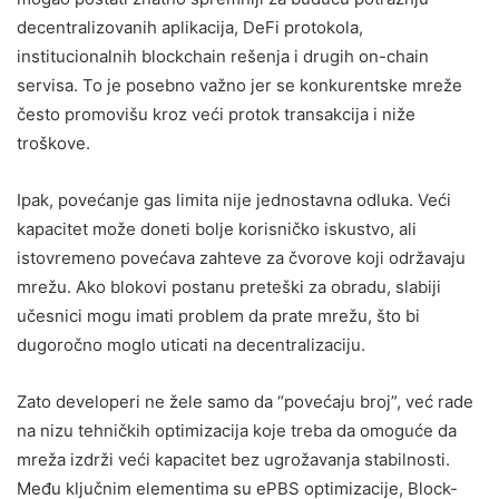
decentralizovanih aplikacija, DeFi protokola,
institucionalnih blockchain rešenja i drugih on-chain
servisa. To je posebno važno jer se konkurentske mreže
često promovišu kroz veći protok transakcija i niže
troškove.
Ipak, povećanje gas limita nije jednostavna odluka. Veći
kapacitet može doneti bolje korisničko iskustvo, ali
istovremeno povećava zahteve za čvorove koji održavaju
mrežu. Ako blokovi postanu preteški za obradu, slabiji
učesnici mogu imati problem da prate mrežu, što bi
dugoročno moglo uticati na decentralizaciju.
Zato developeri ne žele samo da “povećaju broj”, već rade
na nizu tehničkih optimizacija koje treba da omoguće da
mreža izdrži veći kapacitet bez ugrožavanja stabilnosti.
Među ključnim elementima su ePBS optimizacije, Block-