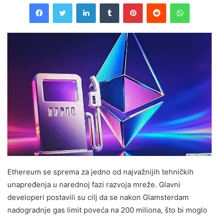
Facebook
Twitter
LinkedIn
Tumblr
Pinterest
Reddit
WhatsAp
Ethereum se sprema za jedno od najvažnijih tehničkih
unapređenja u narednoj fazi razvoja mreže. Glavni
developeri postavili su cilj da se nakon Glamsterdam
nadogradnje gas limit poveća na 200 miliona, što bi moglo