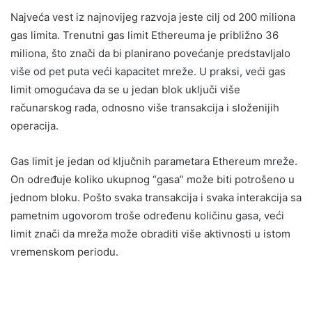
Najveća vest iz najnovijeg razvoja jeste cilj od 200 miliona
gas limita. Trenutni gas limit Ethereuma je približno 36
miliona, što znači da bi planirano povećanje predstavljalo
više od pet puta veći kapacitet mreže. U praksi, veći gas
limit omogućava da se u jedan blok uključi više
računarskog rada, odnosno više transakcija i složenijih
operacija.
Gas limit je jedan od ključnih parametara Ethereum mreže.
On određuje koliko ukupnog “gasa” može biti potrošeno u
jednom bloku. Pošto svaka transakcija i svaka interakcija sa
pametnim ugovorom troše određenu količinu gasa, veći
limit znači da mreža može obraditi više aktivnosti u istom
vremenskom periodu.