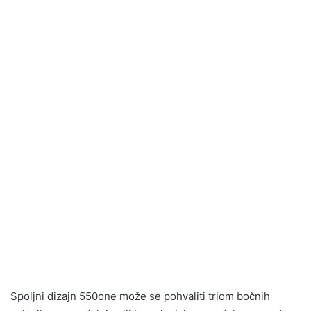
Spoljni dizajn 550one može se pohvaliti triom bočnih