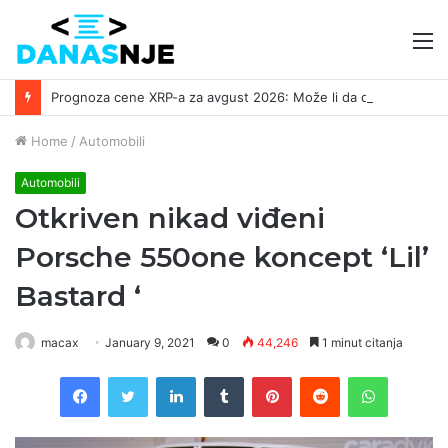
M
Prognoza cene XRP-a za avgust 2026: Može li da dostigne 1,50 dolara? ￼
Home
/
Automobili
Automobili
Otkriven nikad viđeni
Porsche 550one koncept ‘Lil’
Bastard ‘
macax
January 9, 2021
0
44,246
1 minut citanja
Facebook
Twitter
LinkedIn
Tumblr
Pinterest
Reddit
WhatsAp