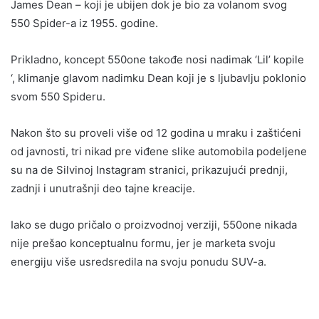
James Dean – koji je ubijen dok je bio za volanom svog
550 Spider-a iz 1955. godine.
Prikladno, koncept 550one takođe nosi nadimak ‘Lil’ kopile
‘, klimanje glavom nadimku Dean koji je s ljubavlju poklonio
svom 550 Spideru.
Nakon što su proveli više od 12 godina u mraku i zaštićeni
od javnosti, tri nikad pre viđene slike automobila podeljene
su na de Silvinoj Instagram stranici, prikazujući prednji,
zadnji i unutrašnji deo tajne kreacije.
Iako se dugo pričalo o proizvodnoj verziji, 550one nikada
nije prešao konceptualnu formu, jer je marketa svoju
energiju više usredsredila na svoju ponudu SUV-a.