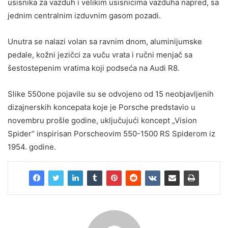
usisnika za vazduh i velikim usisnicima vazduha napred, sa
jednim centralnim izduvnim gasom pozadi.
Unutra se nalazi volan sa ravnim dnom, aluminijumske
pedale, kožni jezičci za vuču vrata i ručni menjač sa
šestostepenim vratima koji podseća na Audi R8.
Slike 550one pojavile su se odvojeno od 15 neobjavljenih
dizajnerskih koncepata koje je Porsche predstavio u
novembru prošle godine, uključujući koncept „Vision
Spider“ inspirisan Porscheovim 550-1500 RS Spiderom iz
1954. godine.