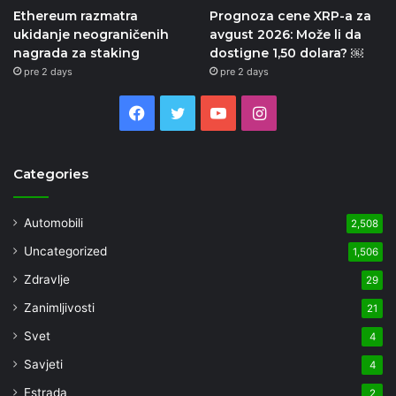
Ethereum razmatra
Prognoza cene XRP-a za
ukidanje neograničenih
avgust 2026: Može li da
nagrada za staking
dostigne 1,50 dolara? ￼
pre 2 days
pre 2 days
Facebook
Twitter
YouTube
Instagram
Categories
Automobili
2,508
Uncategorized
1,506
Zdravlje
29
Zanimljivosti
21
Svet
4
Savjeti
4
Estrada
2