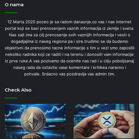
O nama
12 Marta 2020 poceo je sa radom danasnje.co vas i nas internet
portal koji se bavi prenosenjem vaznih informacija iz zemlje i sveta.
Nas sajt ima za cilj prenosenje svih vaznijih informacija i vesti o
dogadjajima iz naseg regiona pa i sire.trudimo se da budemo
objektivni da prenosimo tacne informacije s tim u vezi smo zaposlili
nekoliko radnika koji ce raditi i na terenu i donositi vam informacije
iz prve ruke.A vas pozivamo da ocenite nas rad i u cilju poboljsanaj
naseg rada da ostavite vase komentare i kritikea naravno i
pohvale. Srdacno vas pozdravlja vas admin tim.
Check Also