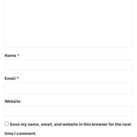
o
m
m
e
n
t
Name
*
*
Email
*
Website
Save my name, email, and website in this browser for the next
time I comment.