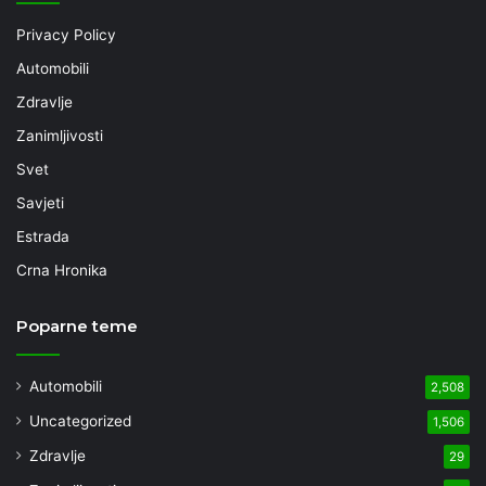
Privacy Policy
Automobili
Zdravlje
Zanimljivosti
Svet
Savjeti
Estrada
Crna Hronika
Poparne teme
Automobili
2,508
Uncategorized
1,506
Zdravlje
29