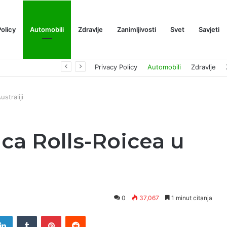
Policy
Automobili
Zdravlje
Zanimljivosti
Svet
Savjeti
Prognoza cene XRP-a za avgust 2026: Može li da dostigne 1,50 dolara? ￼
Privacy Policy
Automobili
Zdravlje
straliji
a Rolls-Roicea u
0
37,067
1 minut citanja
tter
LinkedIn
Tumblr
Pinterest
Reddit