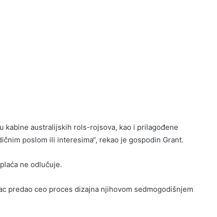
 u kabine australijskih rols-rojsova, kao i prilagođene
ičnim poslom ili interesima“, rekao je gospodin Grant.
laća ne odlučuje.
upac predao ceo proces dizajna njihovom sedmogodišnjem