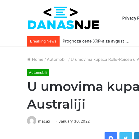
Privacy 
Breaking News
Home
/
Automobili
/
U umovima kupaca Rolls-Roicea u Au
Automobili
U umovima kupac
Australiji
macax
January 30, 2022
Facebook
Twi