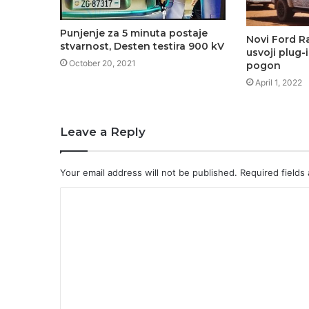
Punjenje za 5 minuta postaje
Novi Ford R
stvarnost, Desten testira 900 kV
usvoji plug-i
October 20, 2021
pogon
April 1, 2022
Leave a Reply
Your email address will not be published.
Required fields
C
o
m
m
e
n