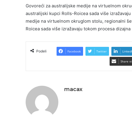
Govoreći za australijske medije na virtuelnom okru
australijski kupci Rolls-Roicea sada više izražavaju
medije na virtuelnom okruglom stolu, regionalni šef 
Roicea sada više izražavaju tokom procesa dizajna 
Podeli
Facebook
Twitter
Linked
Share vi
macax