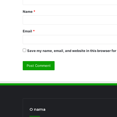
t
Name
*
*
Email
*
Save my name, email, and website in this browser for
O nama