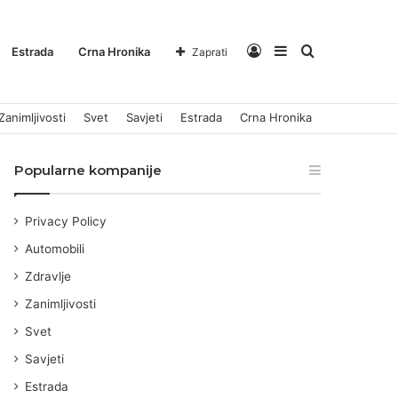
Log
Sidebar
Pretraga
Estrada
Crna Hronika
Zaprati
Zanimljivosti
Svet
Savjeti
Estrada
Crna Hronika
In
za
Popularne kompanije
Privacy Policy
Automobili
Zdravlje
Zanimljivosti
Svet
Savjeti
Estrada