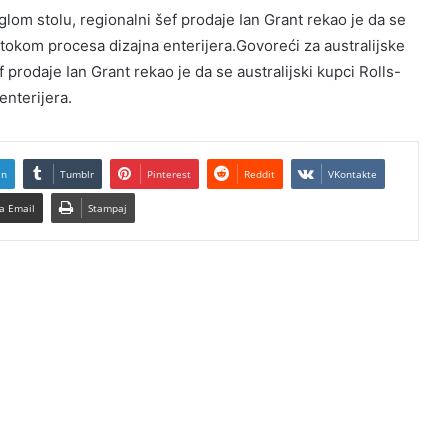
glom stolu, regionalni šef prodaje Ian Grant rekao je da se
 tokom procesa dizajna enterijera.Govoreći za australijske
prodaje Ian Grant rekao je da se australijski kupci Rolls-
enterijera.
In
Tumblr
Pinterest
Reddit
VKontakte
a Email
Stampaj