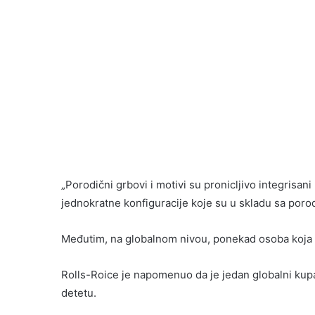
„Porodični grbovi i motivi su pronicljivo integrisani
jednokratne konfiguracije koje su u skladu sa porod
Međutim, na globalnom nivou, ponekad osoba koja p
Rolls-Roice je napomenuo da je jedan globalni k
detetu.