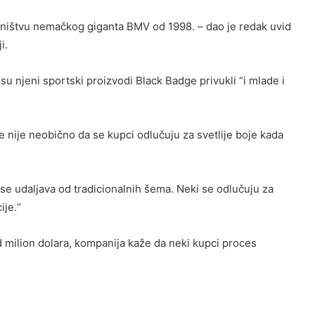
asništvu nemačkog giganta BMV od 1998. – dao je redak uvid
i.
su njeni sportski proizvodi Black Badge privukli “i mlade i
 nije neobično da se kupci odlučuju za svetlije boje kada
i se udaljava od tradicionalnih šema. Neki se odlučuju za
ije.“
 milion dolara, kompanija kaže da neki kupci proces