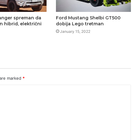
anger spreman da
Ford Mustang Shelbi GT500
n hibrid, električni
dobija Lego tretman
January 15, 2022
 are marked
*