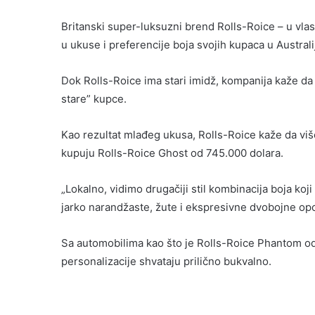
Britanski super-luksuzni brend Rolls-Roice – u vl
u ukuse i preferencije boja svojih kupaca u Australij
Dok Rolls-Roice ima stari imidž, kompanija kaže da 
stare” kupce.
Kao rezultat mlađeg ukusa, Rolls-Roice kaže da više
kupuju Rolls-Roice Ghost od 745.000 dolara.
„Lokalno, vidimo drugačiji stil kombinacija boja koj
jarko narandžaste, žute i ekspresivne dvobojne opc
Sa automobilima kao što je Rolls-Roice Phantom od
personalizacije shvataju prilično bukvalno.