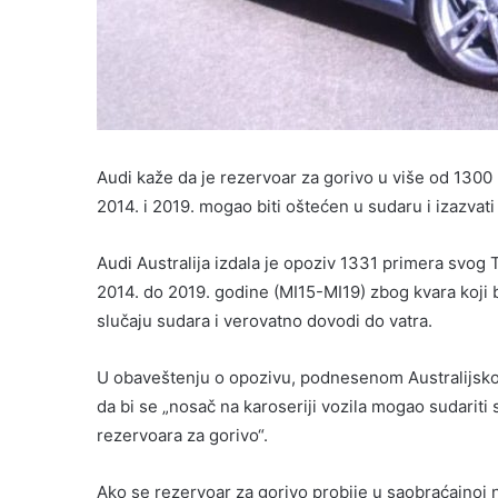
Audi kaže da je rezervoar za gorivo u više od 130
2014. i 2019. mogao biti oštećen u sudaru i izazvati
Audi Australija izdala je opoziv 1331 primera svo
2014. do 2019. godine (MI15-MI19) zbog kvara koji
slučaju sudara i verovatno dovodi do vatra.
U obaveštenju o opozivu, podnesenom Australijskoj 
da bi se „nosač na karoseriji vozila mogao sudariti
rezervoara za gorivo“.
Ako se rezervoar za gorivo probije u saobraćajnoj n