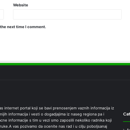
Website
 the next time I comment.
 internet portal koji se bavi prenosenjem vaznih informacija iz
Ca
nijih informacija i vesti o dogadjajima iz naseg regiona pa i
ne informacije s tim u vezi smo zaposlili nekoliko radnika koji
e ruke.A vas pozivamo da ocenite nas rad i u cilju poboljsanaj
A