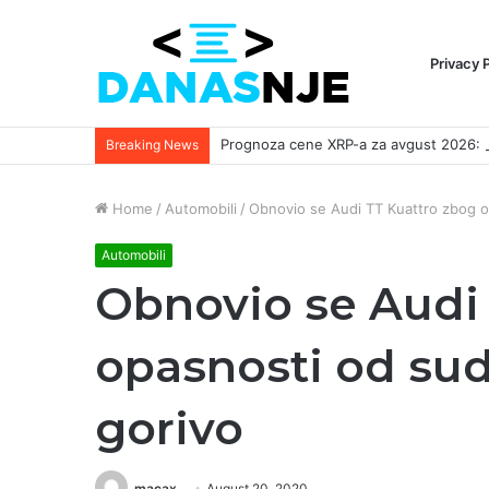
Privacy 
Breaking News
Home
/
Automobili
/
Obnovio se Audi TT Kuattro zbog o
Automobili
Obnovio se Audi
opasnosti od sud
gorivo
macax
August 20, 2020