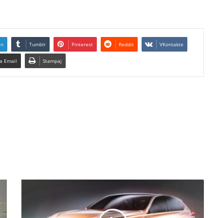
In
Tumblr
Pinterest
Reddit
VKontakte
a Email
Stampaj