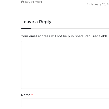
July 21, 2021
January 26, 
Leave a Reply
Your email address will not be published.
Required fields
C
o
m
m
e
n
t
Name
*
*