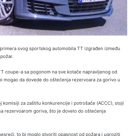
0 primera svog sportskog automobila TT izgrađen između
 požar.
g TT coupe-a sa pogonom na sve kotače napravljenog od
 bi mogao da dovede do oštećenja rezervoara za gorivo u
komisiji za zaštitu konkurencije i potrošače (ACCC), stoji
 sa rezervoarom goriva, što je dovelo do oštećenja
esreći, to bi moglo stvoriti opasnost od požara i ugroziti