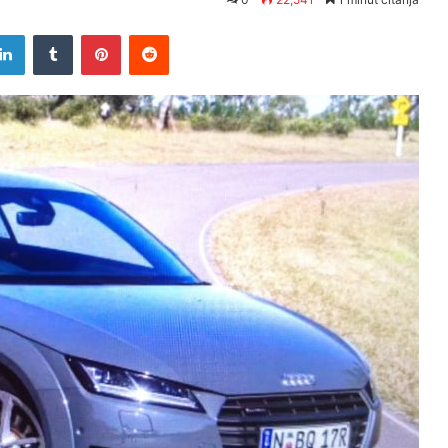
tter
LinkedIn
Tumblr
Pinterest
Reddit