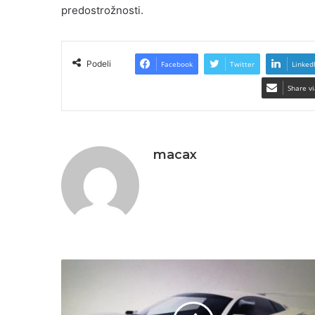
predostrožnosti.
Podeli
Facebook
Twitter
Linked
Share vi
macax