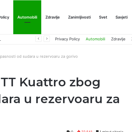
Policy
Automobili
Zdravlje
Zanimljivosti
Svet
Savjeti
Prognoza cene XRP-a za avgust 2026: Može li da dostigne 1,50 dolara? ￼
Privacy Policy
Automobili
Zdravlje
pasnosti od sudara u rezervoaru za gorivo
 TT Kuattro zbog
ara u rezervoaru za
0
22,541
1 minut citanja