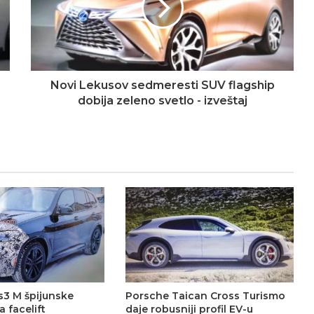
Novi Lekusov sedmeresti SUV flagship
dobija zeleno svetlo - izveštaj
s3 M špijunske
Porsche Taican Cross Turismo
a facelift
daje robusniji profil EV-u