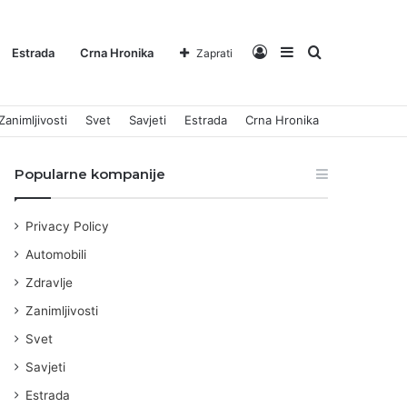
Log
Sidebar
Pretraga
Estrada
Crna Hronika
Zaprati
Zanimljivosti
Svet
Savjeti
Estrada
Crna Hronika
In
za
Popularne kompanije
Privacy Policy
Automobili
Zdravlje
Zanimljivosti
Svet
Savjeti
Estrada