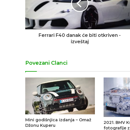
Ferrari F40 danak će biti otkriven -
izveštaj
Povezani Clanci
Mini godišnjica izdanja – Omaž
2021. BMV K
Džonu Kuperu
fotografije z