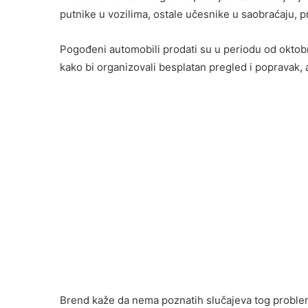
putnike u vozilima, ostale učesnike u saobraćaju, prol
Pogođeni automobili prodati su u periodu od oktobr
kako bi organizovali besplatan pregled i popravak, 
Brend kaže da nema poznatih slučajeva tog problema