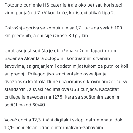
Potpuno punjenje HS baterije traje oko pet sati koristeći
zidni punjač od 7 kV kod kuće, koristeći utikač tipa 2.
Potrošnja goriva se kombinuje sa 1,7 litara na svakih 100
km pređenih, a emisije iznose 39 g / km.
Unutrašnjost sedišta je obložena kožnim tapacirurom
Bader sa Alcantara oblogom i kontrastnim crvenim
šavovima, sa grejanjem i dodatnim jastukom za putnike koji
su prednji. Prilagodljivo ambijentalno osvetljenje,
dvozonska kontrola klime i panoramski krovni prozor su svi
standardni, a svaki red ima dva USB punjača. Kapacitet
prtljaga je naveden na 1275 litara sa spuštenim zadnjim
sedištima od 60/40.
Vozač dobija 12,3-inčni digitalni sklop instrumenata, dok
10,1-inčni ekran brine o informativno-zabavnim