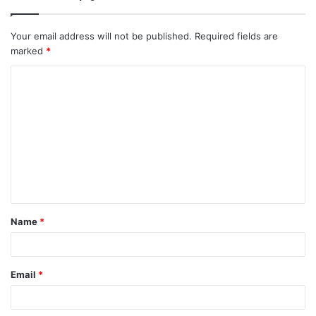
Your email address will not be published.
Required fields are
marked
*
C
o
m
m
e
n
t
Name
*
*
Email
*