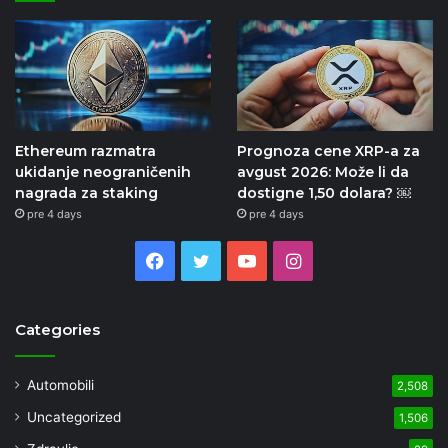
Ethereum razmatra
Prognoza cene XRP-a za
ukidanje neograničenih
avgust 2026: Može li da
nagrada za staking
dostigne 1,50 dolara? ￼
pre 4 days
pre 4 days
Facebook
Twitter
YouTube
Instagram
Categories
Automobili
2,508
Uncategorized
1,506