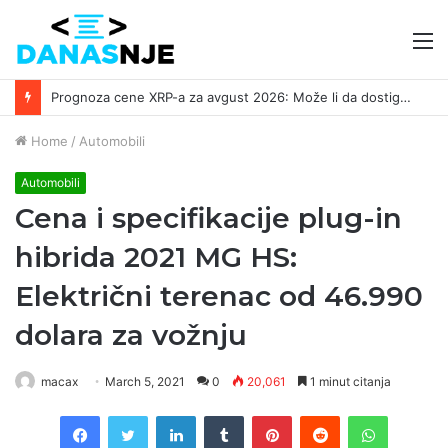
M
Prognoza cene XRP-a za avgust 2026: Može li da dostigne 1,50 dolara? ￼
Home
/
Automobili
Automobili
Cena i specifikacije plug-in
hibrida 2021 MG HS:
Električni terenac od 46.990
dolara za vožnju
macax
March 5, 2021
0
20,061
1 minut citanja
Facebook
Twitter
LinkedIn
Tumblr
Pinterest
Reddit
WhatsAp