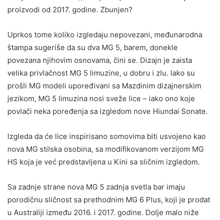
proizvodi od 2017. godine. Zbunjen?
Uprkos tome koliko izgledaju nepovezani, međunarodna
štampa sugeriše da su dva MG 5, barem, donekle
povezana njihovim osnovama, čini se. Dizajn je zaista
velika privlačnost MG 5 limuzine, u dobru i zlu. Iako su
prošli MG modeli upoređivani sa Mazdinim dizajnerskim
jezikom, MG 5 limuzina nosi sveže lice – iako ono koje
povlači neka poređenja sa izgledom nove Hiundai Sonate.
Izgleda da će lice inspirisano somovima biti usvojeno kao
nova MG stilska osobina, sa modifikovanom verzijom MG
HS koja je već predstavljena u Kini sa sličnim izgledom.
Sa zadnje strane nova MG 5 zadnja svetla bar imaju
porodičnu sličnost sa prethodnim MG 6 Plus, koji je prodat
u Australiji između 2016. i 2017. godine. Dolje malo niže