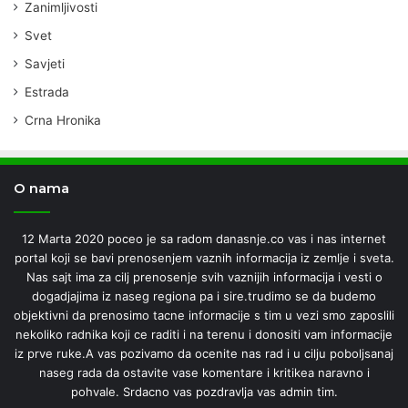
Zanimljivosti
Svet
Savjeti
Estrada
Crna Hronika
O nama
12 Marta 2020 poceo je sa radom danasnje.co vas i nas internet
portal koji se bavi prenosenjem vaznih informacija iz zemlje i sveta.
Nas sajt ima za cilj prenosenje svih vaznijih informacija i vesti o
dogadjajima iz naseg regiona pa i sire.trudimo se da budemo
objektivni da prenosimo tacne informacije s tim u vezi smo zaposlili
nekoliko radnika koji ce raditi i na terenu i donositi vam informacije
iz prve ruke.A vas pozivamo da ocenite nas rad i u cilju poboljsanaj
naseg rada da ostavite vase komentare i kritikea naravno i
pohvale. Srdacno vas pozdravlja vas admin tim.