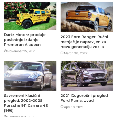
Dartz Motorz prodaje
2023 Ford Ranger: Ručni
poslednje izdanje
menjač je napravljen za
Prombron Aladeen
novu generaciju vozila
November 25, 2021
March 30, 2022
Savremeni klasični
2021. Dugoročni pregled
pregled: 2002–2005
Ford Puma: Uvod
Porsche 911 Carrera 4S
April 18, 2021
(996)
September 4, 2020