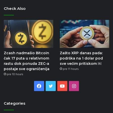
Check Also
Zcash nadmašio Bitcoin
Zašto XRP danas pada:
čak 17 puta u relativnom
podrška na 1 dolar pod
rastu dok ponuda ZEC-a
sve većim pritiskom ￼
postaje sve ograničenija
pre 11 hours
pre 10 hours
Facebook
Twitter
YouTube
Instagram
Categories