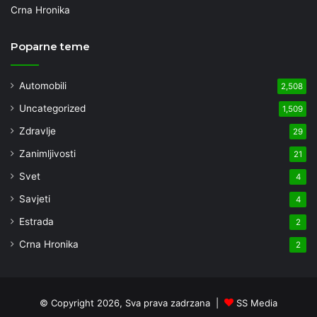
Crna Hronika
Poparne teme
Automobili
2,508
Uncategorized
1,509
Zdravlje
29
Zanimljivosti
21
Svet
4
Savjeti
4
Estrada
2
Crna Hronika
2
© Copyright 2026, Sva prava zadrzana |
SS Media