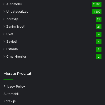
Automobili
2,508
Uncategorized
1,509
Zdravlje
29
Zanimljivosti
21
Svet
4
Savjeti
4
Estrada
2
Crna Hronika
2
Morate Procitati
Privacy Policy
Automobili
Zdravlje