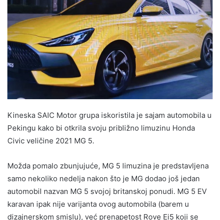
Kineska SAIC Motor grupa iskoristila je sajam automobila u
Pekingu kako bi otkrila svoju približno limuzinu Honda
Civic veličine 2021 MG 5.
Možda pomalo zbunjujuće, MG 5 limuzina je predstavljena
samo nekoliko nedelja nakon što je MG dodao još jedan
automobil nazvan MG 5 svojoj britanskoj ponudi. MG 5 EV
karavan ipak nije varijanta ovog automobila (barem u
dizajnerskom smislu), već prenapetost Rove Ei5 koji se