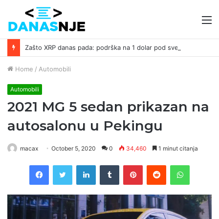
M
Zašto XRP danas pada: podrška na 1 dolar pod sve većim pritiskom ￼
Home
/
Automobili
Automobili
2021 MG 5 sedan prikazan na
autosalonu u Pekingu
macax
October 5, 2020
0
34,460
1 minut citanja
Facebook
Twitter
LinkedIn
Tumblr
Pinterest
Reddit
WhatsAp