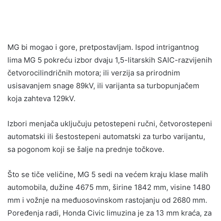
MG bi mogao i gore, pretpostavljam. Ispod intrigantnog
lima MG 5 pokreću izbor dvaju 1,5-litarskih SAIC-razvijenih
četvorocilindričnih motora; ili verzija sa prirodnim
usisavanjem snage 89kV, ili varijanta sa turbopunjačem
koja zahteva 129kV.
Izbori menjača uključuju petostepeni ručni, četvorostepeni
automatski ili šestostepeni automatski za turbo varijantu,
sa pogonom koji se šalje na prednje točkove.
Što se tiče veličine, MG 5 sedi na većem kraju klase malih
automobila, dužine 4675 mm, širine 1842 mm, visine 1480
mm i vožnje na međuosovinskom rastojanju od 2680 mm.
Poređenja radi, Honda Civic limuzina je za 13 mm kraća, za