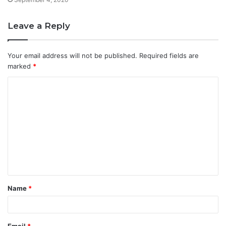
Leave a Reply
Your email address will not be published.
Required fields are
marked
*
C
o
m
m
e
n
t
Name
*
*
Email
*