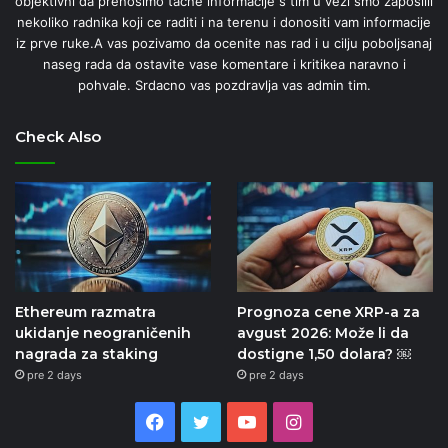
objektivni da prenosimo tacne informacije s tim u vezi smo zaposlili
nekoliko radnika koji ce raditi i na terenu i donositi vam informacije
iz prve ruke.A vas pozivamo da ocenite nas rad i u cilju poboljsanaj
naseg rada da ostavite vase komentare i kritikea naravno i
pohvale. Srdacno vas pozdravlja vas admin tim.
Check Also
Ethereum razmatra
Prognoza cene XRP-a za
ukidanje neograničenih
avgust 2026: Može li da
nagrada za staking
dostigne 1,50 dolara? ￼
pre 2 days
pre 2 days
Facebook
Twitter
YouTube
Instagram