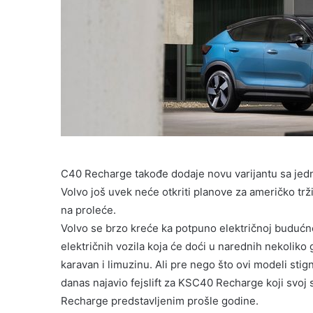
C40 Recharge takođe dodaje novu varijantu sa je
Volvo još uvek neće otkriti planove za američko trži
na proleće.
Volvo se brzo kreće ka potpuno električnoj budućno
električnih vozila koja će doći u narednih nekoliko 
karavan i limuzinu. Ali pre nego što ovi modeli stign
danas najavio fejslift za KSC40 Recharge koji svoj s
Recharge predstavljenim prošle godine.