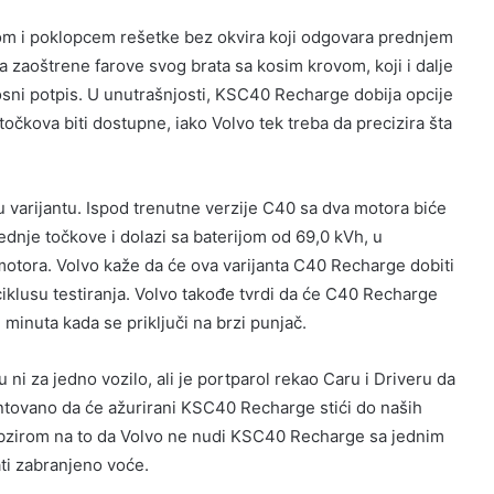
ikom i poklopcem rešetke bez okvira koji odgovara prednjem
 zaoštrene farove svog brata sa kosim krovom, koji i dalje
sni potpis. U unutrašnjosti, KSC40 Recharge dobija opcije
točkova biti dostupne, iako Volvo tek treba da precizira šta
rijantu. Ispod trenutne verzije C40 sa dva motora biće
dnje točkove i dolazi sa baterijom od 69,0 kVh, u
otora. Volvo kaže da će ova varijanta C40 Recharge dobiti
lusu testiranja. Volvo takođe tvrdi da će C40 Recharge
minuta kada se priključi na brzi punjač.
ni za jedno vozilo, ali je portparol rekao Caru i Driveru da
rantovano da će ažurirani KSC40 Recharge stići do naših
obzirom na to da Volvo ne nudi KSC40 Recharge sa jednim
ti zabranjeno voće.