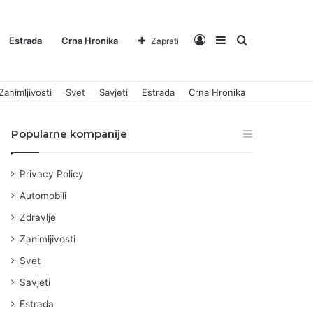
Log
Sidebar
Pretraga
Estrada
Crna Hronika
Zaprati
Zanimljivosti
Svet
Savjeti
Estrada
Crna Hronika
In
za
Popularne kompanije
Privacy Policy
Automobili
Zdravlje
Zanimljivosti
Svet
Savjeti
Estrada