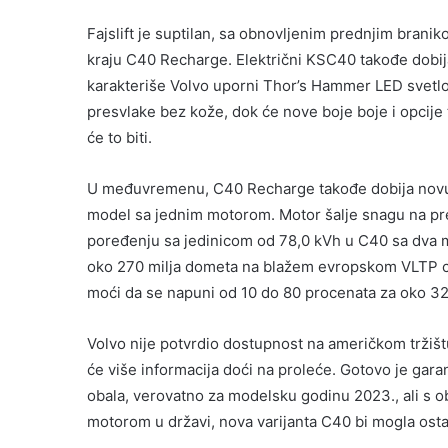
Fajslift je suptilan, sa obnovljenim prednjim bran
kraju C40 Recharge. Električni KSC40 takođe dobija
karakteriše Volvo uporni Thor’s Hammer LED svetlo
presvlake bez kože, dok će nove boje boje i opcije 
će to biti.
U međuvremenu, C40 Recharge takođe dobija novu va
model sa jednim motorom. Motor šalje snagu na pre
poređenju sa jedinicom od 78,0 kVh u C40 sa dva m
oko 270 milja dometa na blažem evropskom VLTP cik
moći da se napuni od 10 do 80 procenata za oko 32 
Volvo nije potvrdio dostupnost na američkom tržištu 
će više informacija doći na proleće. Gotovo je ga
obala, verovatno za modelsku godinu 2023., ali s 
motorom u državi, nova varijanta C40 bi mogla osta