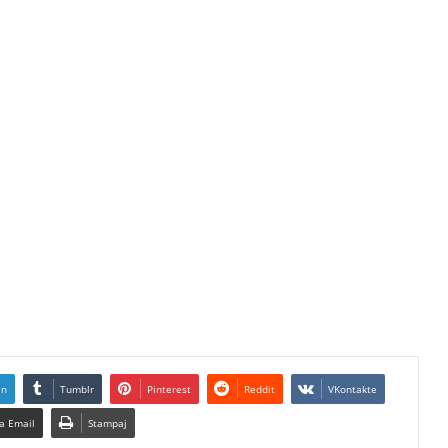
In
Tumblr
Pinterest
Reddit
VKontakte
a Email
Stampaj