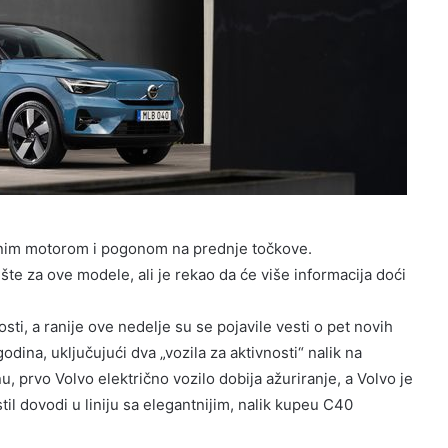
dnim motorom i pogonom na prednje točkove.
šte za ove modele, ali je rekao da će više informacija doći
sti, a ranije ove nedelje su se pojavile vesti o pet novih
godina, uključujući dva „vozila za aktivnosti“ nalik na
u, prvo Volvo električno vozilo dobija ažuriranje, a Volvo je
til dovodi u liniju sa elegantnijim, nalik kupeu C40