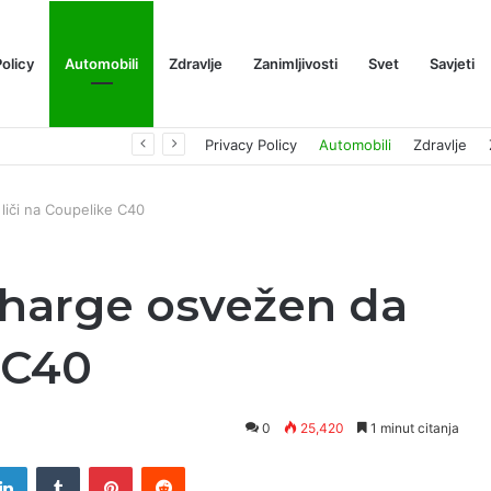
Policy
Automobili
Zdravlje
Zanimljivosti
Svet
Savjeti
Prognoza cene XRP-a za avgust 2026: Može li da dostigne 1,50 dolara? ￼
Privacy Policy
Automobili
Zdravlje
iči na Coupelike C40
harge osvežen da
 C40
0
25,420
1 minut citanja
tter
LinkedIn
Tumblr
Pinterest
Reddit