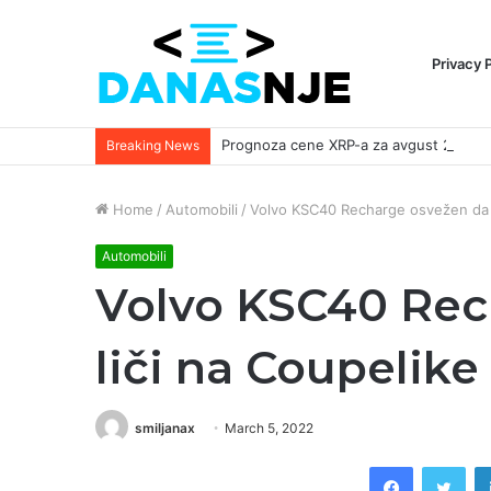
Privacy 
Breaking News
Home
/
Automobili
/
Volvo KSC40 Recharge osvežen da l
Automobili
Volvo KSC40 Rec
liči na Coupelike
smiljanax
March 5, 2022
Facebook
Twi