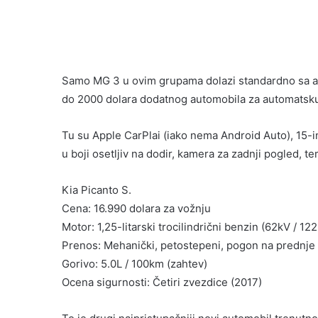
Samo MG 3 u ovim grupama dolazi standardno sa au
do 2000 dolara dodatnog automobila za automatsku 
Tu su Apple CarPlai (iako nema Android Auto), 15-i
u boji osetljiv na dodir, kamera za zadnji pogled, t
Kia Picanto S.
Cena: 16.990 dolara za vožnju
Motor: 1,25-litarski trocilindrični benzin (62kV / 1
Prenos: Mehanički, petostepeni, pogon na prednje
Gorivo: 5.0L / 100km (zahtev)
Ocena sigurnosti: Četiri zvezdice (2017)