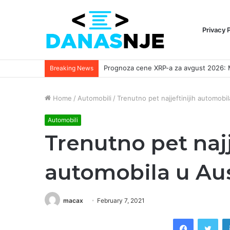
Privacy 
Breaking News
Home
/
Automobili
/
Trenutno pet najjeftinijih automobila
Automobili
Trenutno pet najj
automobila u Aust
macax
February 7, 2021
Facebook
Twi