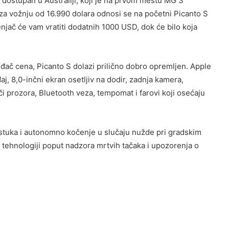
 dostupan u Australiji, koji je na prvom mestu MG ​​3
za vožnju od 16.990 dolara odnosi se na početni Picanto S
č će vam vratiti dodatnih 1000 USD, dok će bilo koja
ođač cena, Picanto S dolazi prilično dobro opremljen. Apple
j, 8,0-inčni ekran osetljiv na dodir, zadnja kamera,
či prozora, Bluetooth veza, tempomat i farovi koji osećaju
astuka i autonomno kočenje u slučaju nužde pri gradskim
 tehnologiji poput nadzora mrtvih tačaka i upozorenja o