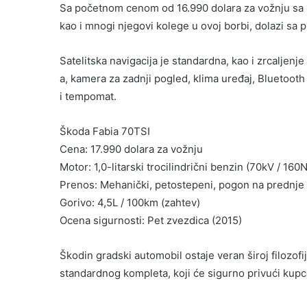
Sa početnom cenom od 16.990 dolara za vožnju sa r
kao i mnogi njegovi kolege u ovoj borbi, dolazi sa
Satelitska navigacija je standardna, kao i zrcaljen
a, kamera za zadnji pogled, klima uređaj, Bluetooth
i tempomat.
Škoda Fabia 70TSI
Cena: 17.990 dolara za vožnju
Motor: 1,0-litarski trocilindrični benzin (70kV / 160
Prenos: Mehanički, petostepeni, pogon na prednje
Gorivo: 4,5L / 100km (zahtev)
Ocena sigurnosti: Pet zvezdica (2015)
Škodin gradski automobil ostaje veran široj filozo
standardnog kompleta, koji će sigurno privući ku