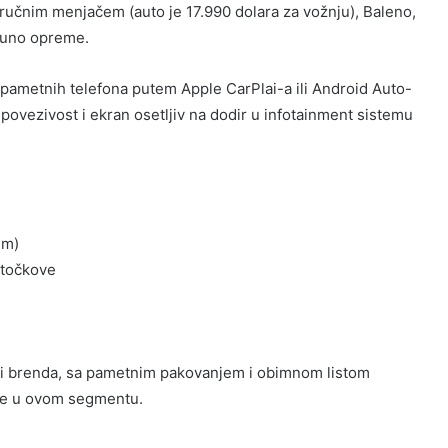
učnim menjačem (auto je 17.990 dolara za vožnju), Baleno,
 puno opreme.
je pametnih telefona putem Apple CarPlai-a ili Android Auto-
 povezivost i ekran osetljiv na dodir u infotainment sistemu
Nm)
 točkove
fiji brenda, sa pametnim pakovanjem i obimnom listom
pce u ovom segmentu.