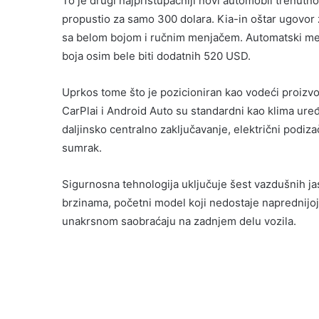
To je drugi najpristupačniji novi automobil trenutno
propustio za samo 300 dolara. Kia-in oštar ugovor 
sa belom bojom i ručnim menjačem. Automatski menja
boja osim bele biti dodatnih 520 USD.
Uprkos tome što je pozicioniran kao vodeći proizv
CarPlai i Android Auto su standardni kao klima uređa
daljinsko centralno zaključavanje, električni podiza
sumrak.
Sigurnosna tehnologija uključuje šest vazdušnih j
brzinama, početni model koji nedostaje naprednijoj
unakrsnom saobraćaju na zadnjem delu vozila.