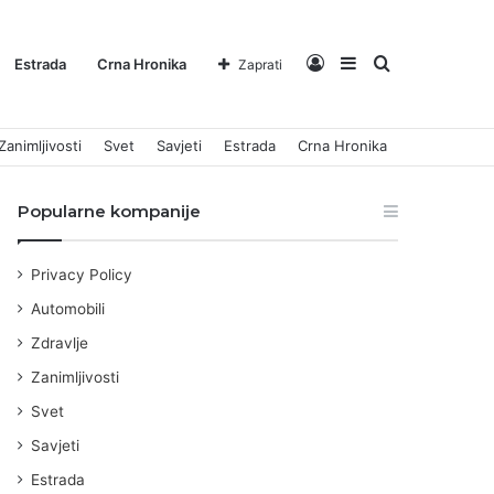
Log
Sidebar
Pretraga
Estrada
Crna Hronika
Zaprati
Zanimljivosti
Svet
Savjeti
Estrada
Crna Hronika
In
za
Popularne kompanije
Privacy Policy
Automobili
Zdravlje
Zanimljivosti
Svet
Savjeti
Estrada