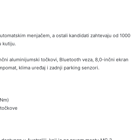
tomatskim menjačem, a ostali kandidati zahtevaju od 1000
kutiju.
nčni aluminijumski točkovi, Bluetooth veza, 8,0-inčni ekran
empomat, klima uređaj i zadnji parking senzori.
22Nm)
 točkove