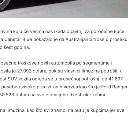
ina koju će većina nas ikada obaviti, iza porodične kuće.
a Canstar Blue pokazalo je da Australijanci troše u proseku
o šest godina.
́i prosečne troškove novih automobila po segmentima i
ila je 27.092 dolara, dok su vlasnici limuzina potrošili u
st SUV vozila ogleda se u prosečnoj potrošnji od 41.697
a posebno visoko preciziranih verzija kao što je Ford Ranger
 50.523 dolara na svoje omiljene dvostruke kabine.
omna limuzina, kao što svi znamo, na putu je kupcima jer sve