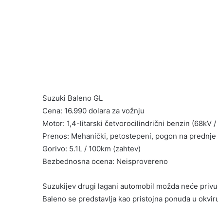
Suzuki Baleno GL
Cena: 16.990 dolara za vožnju
Motor: 1,4-litarski četvorocilindrični benzin (68kV 
Prenos: Mehanički, petostepeni, pogon na prednje
Gorivo: 5.1L / 100km (zahtev)
Bezbednosna ocena: Neisprovereno
Suzukijev drugi lagani automobil možda neće privuć
Baleno se predstavlja kao pristojna ponuda u okviru