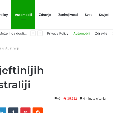
Policy
Automobili
Zdravlje
Zanimljivosti
Svet
Savjeti
Prognoza cene XRP-a za avgust 2026: Može li da dostigne 1,50 dolara? ￼
Privacy Policy
Automobili
Zdravlje
 u Australiji
eftinijih
raliji
0
35,622
4 minuta citanja
tter
LinkedIn
Tumblr
Pinterest
Reddit