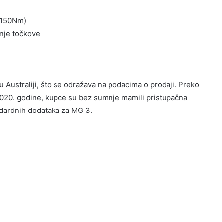
/ 150Nm)
nje točkove
u Australiji, što se odražava na podacima o prodaji. Preko
 2020. godine, kupce su bez sumnje mamili pristupačna
andardnih dodataka za MG 3.