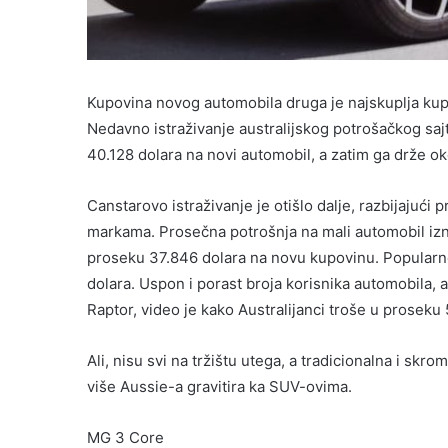
Kupovina novog automobila druga je najskuplja kupov
Nedavno istraživanje australijskog potrošačkog sajt
40.128 dolara na novi automobil, a zatim ga drže ok
Canstarovo istraživanje je otišlo dalje, razbijajuc
markama. Prosečna potrošnja na mali automobil iznos
proseku 37.846 dolara na novu kupovinu. Popularno
dolara. Uspon i porast broja korisnika automobila, 
Raptor, video je kako Australijanci troše u proseku
Ali, nisu svi na tržištu utega, a tradicionalna i skr
više Aussie-a gravitira ka SUV-ovima.
MG 3 Core