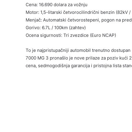
Cena: 16.690 dolara za vožnju
Motor: 1,5-litarski četvorocilindrični benzin (82kV 
Menjač: Automatski četvorostepeni, pogon na pred
Gorivo: 6.7L / 100km (zahtev)
Ocena sigurnosti: Tri zvezdice (Euro NCAP)
To je najpristupačniji automobil trenutno dostupan 
7000 MG 3 pronašlo je nove prilaze za poziv kući
cena, sedmogodišnja garancija i pristojna lista st