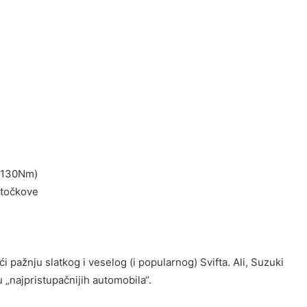
/ 130Nm)
 točkove
i pažnju slatkog i veselog (i popularnog) Svifta. Ali, Suzuki
 „najpristupačnijih automobila“.