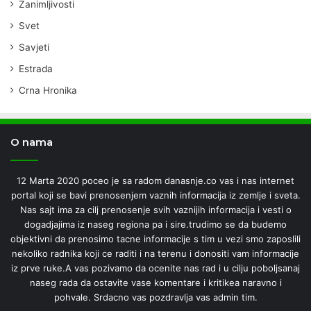
Zanimljivosti
Svet
Savjeti
Estrada
Crna Hronika
O nama
12 Marta 2020 poceo je sa radom danasnje.co vas i nas internet
portal koji se bavi prenosenjem vaznih informacija iz zemlje i sveta.
Nas sajt ima za cilj prenosenje svih vaznijih informacija i vesti o
dogadjajima iz naseg regiona pa i sire.trudimo se da budemo
objektivni da prenosimo tacne informacije s tim u vezi smo zaposlili
nekoliko radnika koji ce raditi i na terenu i donositi vam informacije
iz prve ruke.A vas pozivamo da ocenite nas rad i u cilju poboljsanaj
naseg rada da ostavite vase komentare i kritikea naravno i
pohvale. Srdacno vas pozdravlja vas admin tim.