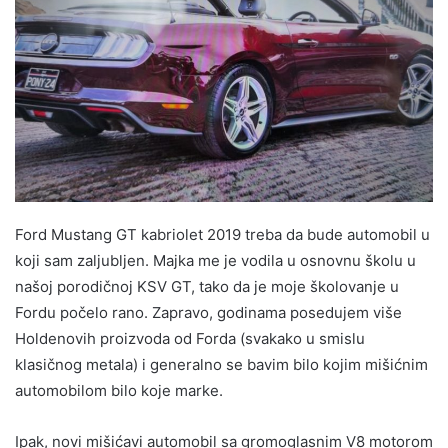
Ford Mustang GT kabriolet 2019 treba da bude automobil u
koji sam zaljubljen. Majka me je vodila u osnovnu školu u
našoj porodičnoj KSV GT, tako da je moje školovanje u
Fordu počelo rano. Zapravo, godinama posedujem više
Holdenovih proizvoda od Forda (svakako u smislu
klasičnog metala) i generalno se bavim bilo kojim mišićnim
automobilom bilo koje marke.
Ipak, novi mišićavi automobil sa gromoglasnim V8 motorom