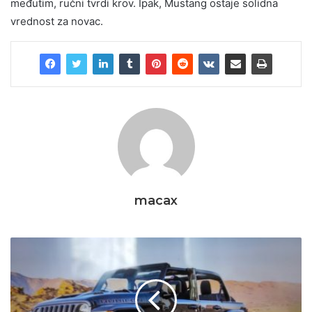
međutim, ručni tvrdi krov. Ipak, Mustang ostaje solidna
vrednost za novac.
macax