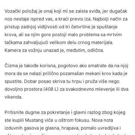
Vozački položaj je onaj koji mi se zaista sviđa, jer dugačak
nos nestaje ispred vas, a kraći previs iza. Najbolji način za
pristup zadnjoj vidljivosti od tri četvrtine je spuštanje
krova, ali sa njim gore postoji malo problema sa mrtvim
tačkama zahvaljujući velikom delu crnog materijala.
Kamera za vožnju unazad je, međutim, odlična.
Čizma je takođe korisna, pogotovo ako smatrate da na njoj
mora da se nalazi prilično pozamašan mekani krov kada je
spustite. Dobar posao skriva tu hrpu i pruža više nego
dovoljno prostora (408 L) za svakodnevno mlevenje ili dva
vikenda.
Pritisnite dugme za pokretanje i glavni razlog zbog kojeg
ste kupili Mustang viče u oštrom fokusu. Nova nota
izduvnih gasova je glasna, hrapava, pomalo uvredljiva i