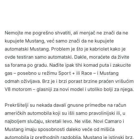
Nemojte me pogrešno shvatiti, ali menjač ne znači da ne
kupujete Mustang, već samo znači da ne kupujete
automatski Mustang. Problem je što je kabriolet kako je
ovde testiran samo automatski. Dakle, moraćete da živite
sa forama po gradu. Nađite ipak tihi komad puta i zakucite
gas – posebno u režimu Sport + ili Race – i Mustang
odmah oživljava. Brz je i brzi porast brzine praćen vrišućim
V8 motorom – glasniji za novi model i utoliko bolji za njega.
Prekršitelji su nekada davali gnusne primedbe na račun
američkih automobila koji su išli samo pravolinijski ili, u
najboljem slučaju, skretali levo. Ne više. Novi Camaro i
Mustang imaju sposobnosti daleko veće od mišića
automobila iz prethodnih razdoblja. Mustang je istinski brz,