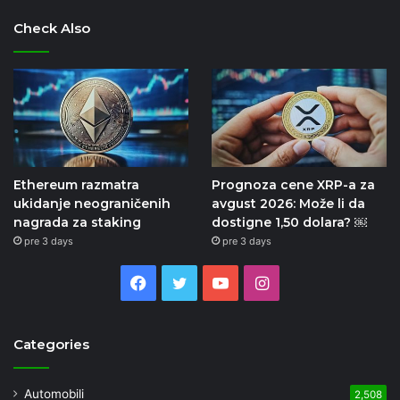
Check Also
Ethereum razmatra
Prognoza cene XRP-a za
ukidanje neograničenih
avgust 2026: Može li da
nagrada za staking
dostigne 1,50 dolara? ￼
pre 3 days
pre 3 days
Facebook
Twitter
YouTube
Instagram
Categories
Automobili
2,508