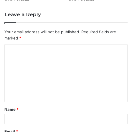
Leave a Reply
Your email address will not be published.
Required fields are
marked
*
C
o
m
m
e
n
t
Name
*
*
Email
*