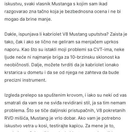
iskustvu, svaki vlasnik Mustanga s kojim sam ikad
razgovarao zna tačno koja je bezbednosna ocena i ne bi
mogao da brine manje.
Dakle, ispunjava li kabriolet V8 Mustang uputstva? Zaista je
tako, čak i ako se lično ne geliram sa menjačem uprkos
naporu. Kao što su istakli moji problemi sa CVT-ima, neke
ljude neće ni najmanje briga za 10-brzinsku sklonost ka
neobičnosti. Dalje, možete tvrditi da je kabriolet ionako
krstarica u dometu i da se od njega ne zahteva da bude
precizni instrument.
Izgleda prelepo sa spuštenim krovom, i iako su neki od vas
smatrali da vam se ne sviđa revidirani stil, ja sa tim nemam
problema. Što se tiče daljinski pristupačnih, V8 pokretanih
RVD mišića, Mustang je vrlo dobar. Ako vam je potrebno
iskustvo vetra u kosi, testirajte kapicu. Za mene je to,