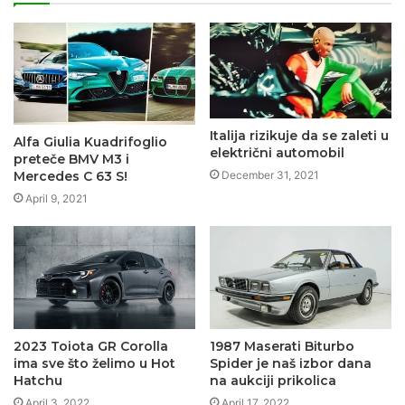
Italija rizikuje da se zaleti u
Alfa Giulia Kuadrifoglio
električni automobil
preteče BMV M3 i
Mercedes C 63 S!
December 31, 2021
April 9, 2021
2023 Toiota GR Corolla
1987 Maserati Biturbo
ima sve što želimo u Hot
Spider je naš izbor dana
Hatchu
na aukciji prikolica
April 3, 2022
April 17, 2022