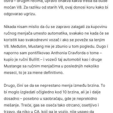
oštra – drugim rečima, upravo onakva kakva treba da bude
moćan V8. Za razliku od starih V8, ovaj donosi koru kako bi
odgovarao ugrizu.
Nikada nisam mislio da ću se zapravo zalagati za kupovinu
ručnog menjača umesto automatika, svakako ne kada će se
koristiti kao svakodnevni vozač i ako se poveže sa lenjim
V8. Međutim, Mustang me je zbunio u tom pogledu. Dugo i
naporno sam pontifikovao Anthonia Cravforda o tome –
kupio je ručni Bullitt – i vozeći taj automobil kao i druge
Mustange sa ručnim menjačima u poslednjih nekoliko
meseci, to je za mene definitivno.
Drugo, čini se da se neprestano menja između brzina. To
bi moglo izgledati očigledno kod 10 brzina, ali je i dalje
dosadno – posebno u saobraćaju, gde je neprekidno
mešanje. Treće, gas se oseća tako otrcano, osetljivo i
trzavo, da niko u CA, koji ga je vozio, nije uspeo da