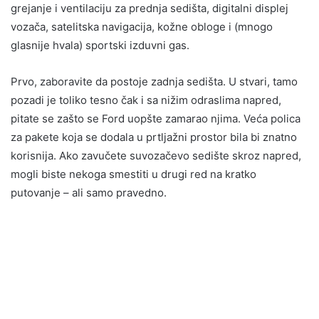
grejanje i ventilaciju za prednja sedišta, digitalni displej
vozača, satelitska navigacija, kožne obloge i (mnogo
glasnije hvala) sportski izduvni gas.
Prvo, zaboravite da postoje zadnja sedišta. U stvari, tamo
pozadi je toliko tesno čak i sa nižim odraslima napred,
pitate se zašto se Ford uopšte zamarao njima. Veća polica
za pakete koja se dodala u prtljažni prostor bila bi znatno
korisnija. Ako zavučete suvozačevo sedište skroz napred,
mogli biste nekoga smestiti u drugi red na kratko
putovanje – ali samo pravedno.