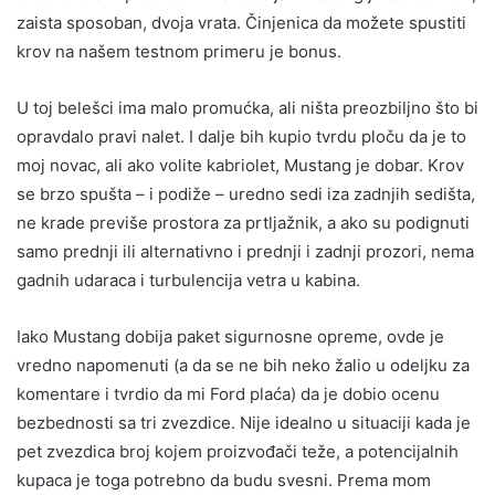
zaista sposoban, dvoja vrata. Činjenica da možete spustiti
krov na našem testnom primeru je bonus.
U toj belešci ima malo promućka, ali ništa preozbiljno što bi
opravdalo pravi nalet. I dalje bih kupio tvrdu ploču da je to
moj novac, ali ako volite kabriolet, Mustang je dobar. Krov
se brzo spušta – i podiže – uredno sedi iza zadnjih sedišta,
ne krade previše prostora za prtljažnik, a ako su podignuti
samo prednji ili alternativno i prednji i zadnji prozori, nema
gadnih udaraca i turbulencija vetra u kabina.
Iako Mustang dobija paket sigurnosne opreme, ovde je
vredno napomenuti (a da se ne bih neko žalio u odeljku za
komentare i tvrdio da mi Ford plaća) da je dobio ocenu
bezbednosti sa tri zvezdice. Nije idealno u situaciji kada je
pet zvezdica broj kojem proizvođači teže, a potencijalnih
kupaca je toga potrebno da budu svesni. Prema mom