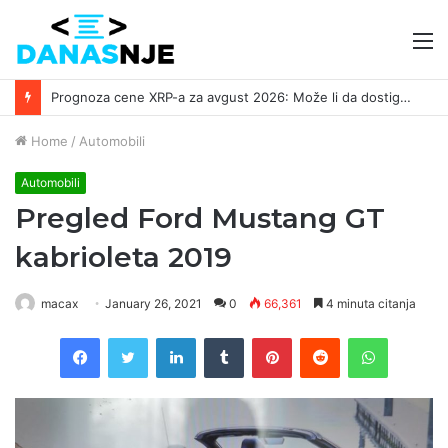
M
Prognoza cene XRP-a za avgust 2026: Može li da dostigne 1,50 dolara? ￼
Home
/
Automobili
Automobili
Pregled Ford Mustang GT
kabrioleta 2019
macax
January 26, 2021
0
66,361
4 minuta citanja
Facebook
Twitter
LinkedIn
Tumblr
Pinterest
Reddit
WhatsAp