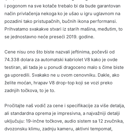
i pogonom na sve kotače trebalo bi da bude garantovan
način privlačenja nekoga ko je ušao u igru uglavnom na
pozadini tako pristupačnih, bučnih ikona performansi.
Prihvatamo svakakve stvari iz starih mašina, međutim, to
se jednostavno neće preseći 2019. godine.
Cene nisu ono što biste nazvali jeftinima, počevši od
74.338 dolara za automatski kabriolet V8 kako je ovde
testiran, ali tada je u ponudi dragoceno malo s čime biste
ga uporedili. Svakako ne u ovom cenovniku. Dakle, ako
želite moćan, hrapav V8 drop-top koji se vozi preko
zadnjih točkova, to je to.
Pročitajte naš vodič za cene i specifikacije za više detalja,
ali standardna oprema je impresivna, a najvažniji detalji
uključuju: 19-inčne točkove, audio sistem sa 12 zvučnika,
dvozonsku klimu, zadnju kameru, aktivni tempomat,