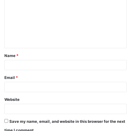
o
m
m
e
n
t
Name
*
*
Email
*
Website
Save my name, email, and website in this browser for the next
time I comment.