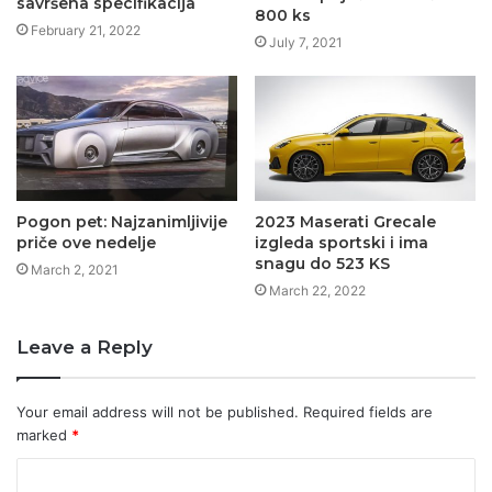
savršena specifikacija
800 ks
February 21, 2022
July 7, 2021
Pogon pet: Najzanimljivije
2023 Maserati Grecale
priče ove nedelje
izgleda sportski i ima
snagu do 523 KS
March 2, 2021
March 22, 2022
Leave a Reply
Your email address will not be published.
Required fields are
marked
*
C