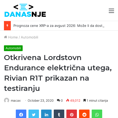
M
Prognoza cene XRP-a za avgust 2026: Može li da dostigne 1,50 dolara? ￼
Home
/
Automobili
Automobili
Otkrivena Lordstovn
Endurance električna utega,
Rivian R1T prikazan na
testiranju
macax
October 23, 2020
0
49,012
1 minut citanja
Facebook
Twitter
LinkedIn
Tumblr
Pinterest
Reddit
WhatsAp