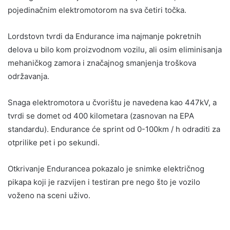
pojedinačnim elektromotorom na sva četiri točka.
Lordstovn tvrdi da Endurance ima najmanje pokretnih
delova u bilo kom proizvodnom vozilu, ali osim eliminisanja
mehaničkog zamora i značajnog smanjenja troškova
održavanja.
Snaga elektromotora u čvorištu je navedena kao 447kV, a
tvrdi se domet od 400 kilometara (zasnovan na EPA
standardu). Endurance će sprint od 0-100km / h odraditi za
otprilike pet i po sekundi.
Otkrivanje Endurancea pokazalo je snimke električnog
pikapa koji je razvijen i testiran pre nego što je vozilo
voženo na sceni uživo.