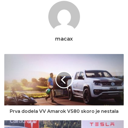
macax
Prva dodela VV Amarok V580 skoro je nestala