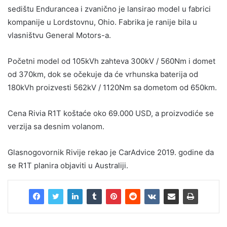
sedištu Endurancea i zvanično je lansirao model u fabrici
kompanije u Lordstovnu, Ohio. Fabrika je ranije bila u
vlasništvu General Motors-a.
Početni model od 105kVh zahteva 300kV / 560Nm i domet
od 370km, dok se očekuje da će vrhunska baterija od
180kVh proizvesti 562kV / 1120Nm sa dometom od 650km.
Cena Rivia R1T koštaće oko 69.000 USD, a proizvodiće se
verzija sa desnim volanom.
Glasnogovornik Rivije rekao je CarAdvice 2019. godine da
se R1T planira objaviti u Australiji.