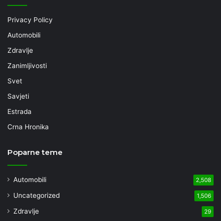
Privacy Policy
Automobili
Zdravlje
Zanimljivosti
Svet
Savjeti
Estrada
Crna Hronika
Poparne teme
Automobili
2,508
Uncategorized
1,506
Zdravlje
29