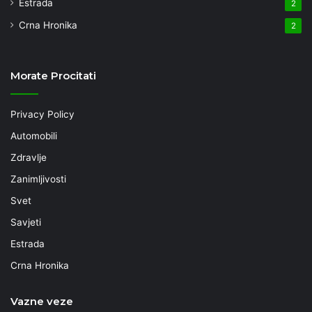
Estrada
2
Crna Hronika
2
Morate Procitati
Privacy Policy
Automobili
Zdravlje
Zanimljivosti
Svet
Savjeti
Estrada
Crna Hronika
Vazne veze