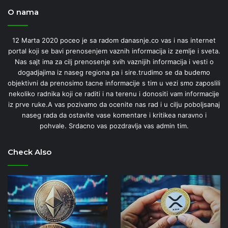
O nama
12 Marta 2020 poceo je sa radom danasnje.co vas i nas internet
portal koji se bavi prenosenjem vaznih informacija iz zemlje i sveta.
Nas sajt ima za cilj prenosenje svih vaznijih informacija i vesti o
dogadjajima iz naseg regiona pa i sire.trudimo se da budemo
objektivni da prenosimo tacne informacije s tim u vezi smo zaposlili
nekoliko radnika koji ce raditi i na terenu i donositi vam informacije
iz prve ruke.A vas pozivamo da ocenite nas rad i u cilju poboljsanaj
naseg rada da ostavite vase komentare i kritikea naravno i
pohvale. Srdacno vas pozdravlja vas admin tim.
Check Also