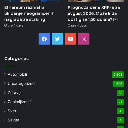
Ethereum razmatra
Prognoza cene XRP-a za
ukidanje neograničenih
avgust 2026: Može li da
nagrada za staking
dostigne 1,50 dolara? ￼
pre 4 days
pre 4 days
Facebook
Twitter
YouTube
Instagram
Categories
Automobili
2,508
Uncategorized
1,506
Zdravlje
29
Zanimljivosti
21
Svet
4
Savjeti
4