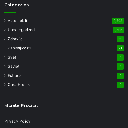
Categories
Automobili
2,508
Uncategorized
1,506
Zdravlje
29
Zanimljivosti
21
Svet
4
Savjeti
4
Estrada
2
Crna Hronika
2
Morate Procitati
Privacy Policy