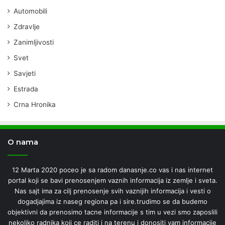
Automobili
Zdravlje
Zanimljivosti
Svet
Savjeti
Estrada
Crna Hronika
O nama
12 Marta 2020 poceo je sa radom danasnje.co vas i nas internet
portal koji se bavi prenosenjem vaznih informacija iz zemlje i sveta.
Nas sajt ima za cilj prenosenje svih vaznijih informacija i vesti o
dogadjajima iz naseg regiona pa i sire.trudimo se da budemo
objektivni da prenosimo tacne informacije s tim u vezi smo zaposlili
nekoliko radnika koji ce raditi i na terenu i donositi vam informacije