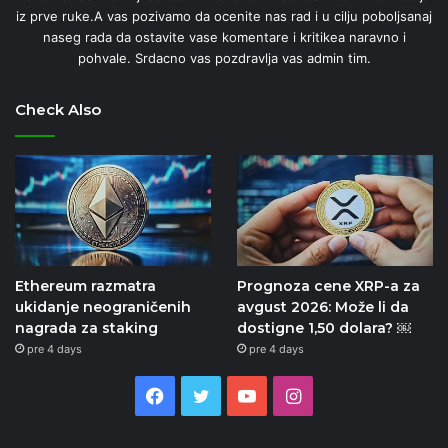
iz prve ruke.A vas pozivamo da ocenite nas rad i u cilju poboljsanaj
naseg rada da ostavite vase komentare i kritikea naravno i
pohvale. Srdacno vas pozdravlja vas admin tim.
Check Also
Ethereum razmatra
Prognoza cene XRP-a za
ukidanje neograničenih
avgust 2026: Može li da
nagrada za staking
dostigne 1,50 dolara? ￼
pre 4 days
pre 4 days
Facebook
Twitter
YouTube
Instagram