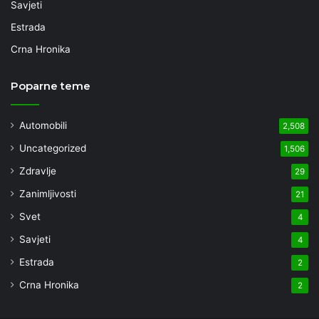
Savjeti
Estrada
Crna Hronika
Poparne teme
Automobili
2,508
Uncategorized
1,506
Zdravlje
29
Zanimljivosti
21
Svet
4
Savjeti
4
Estrada
2
Crna Hronika
2