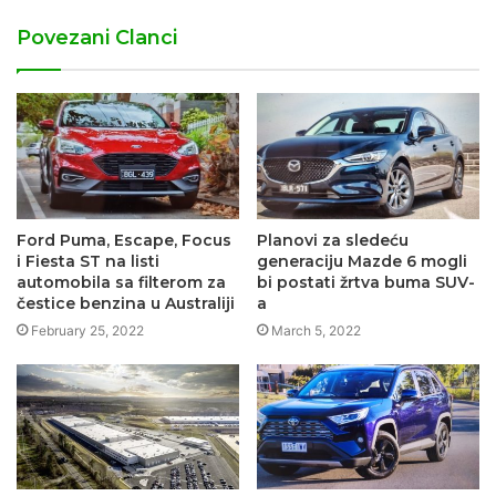
Povezani Clanci
Ford Puma, Escape, Focus
Planovi za sledeću
i Fiesta ST na listi
generaciju Mazde 6 mogli
automobila sa filterom za
bi postati žrtva buma SUV-
čestice benzina u Australiji
a
February 25, 2022
March 5, 2022