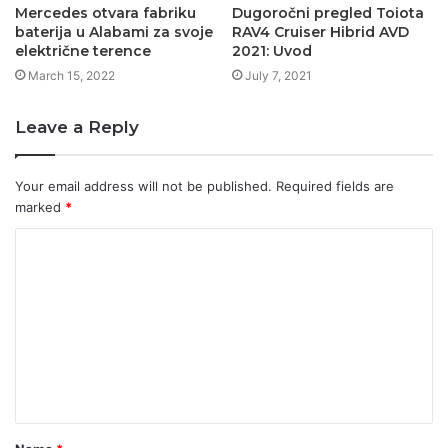
Mercedes otvara fabriku
Dugoročni pregled Toiota
baterija u Alabami za svoje
RAV4 Cruiser Hibrid AVD
električne terence
2021: Uvod
March 15, 2022
July 7, 2021
Leave a Reply
Your email address will not be published.
Required fields are
marked
*
C
o
m
m
e
n
t