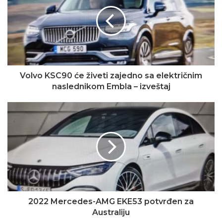
Volvo KSC90 će živeti zajedno sa električnim
naslednikom Embla – izveštaj
2022 Mercedes-AMG EKE53 potvrđen za
Australiju