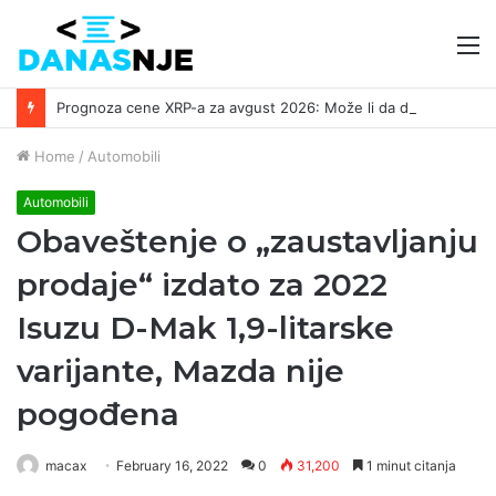
M
Prognoza cene XRP-a za avgust 2026: Može li da dostigne 1,50 dolara? ￼
Home
/
Automobili
Automobili
Obaveštenje o „zaustavljanju
prodaje“ izdato za 2022
Isuzu D-Mak 1,9-litarske
varijante, Mazda nije
pogođena
macax
February 16, 2022
0
31,200
1 minut citanja