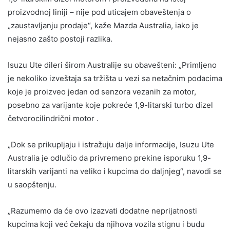
proizvodnoj liniji – nije pod uticajem obaveštenja o
„zaustavljanju prodaje“, kaže Mazda Australia, iako je
nejasno zašto postoji razlika.
Isuzu Ute dileri širom Australije su obavešteni: „Primljeno
je nekoliko izveštaja sa tržišta u vezi sa netačnim podacima
koje je proizveo jedan od senzora vezanih za motor,
posebno za varijante koje pokreće 1,9-litarski turbo dizel
četvorocilindrični motor .
„Dok se prikupljaju i istražuju dalje informacije, Isuzu Ute
Australia je odlučio da privremeno prekine isporuku 1,9-
litarskih varijanti na veliko i kupcima do daljnjeg“, navodi se
u saopštenju.
„Razumemo da će ovo izazvati dodatne neprijatnosti
kupcima koji već čekaju da njihova vozila stignu i budu