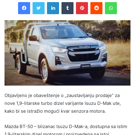
Facebook
Twitter
LinkedIn
Tumblr
Pinterest
Reddit
WhatsAp
Objavljeno je obaveštenje o „zaustavljanju prodaje“ za
nove 1,9-litarske turbo dizel varijante Isuzu D-Mak ute,
kako bi se istražio mogući kvar senzora motora.
Mazda BT-50 – blizanac Isuzu D-Mak-a, dostupna sa istim
1,9-litarskim dizel motorom i proizvedena na istoj