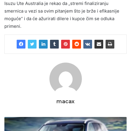
Isuzu Ute Australia je rekao da „stremi finaliziranju
smernica u vezi sa ovim pitanjem što je brže i efikasnije
moguće“ i da će ažurirati dilere i kupce čim se odluka
primeni.
macax