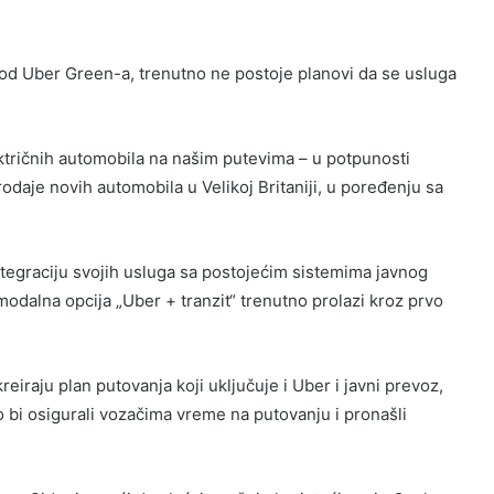
ti od Uber Green-a, trenutno ne postoje planovi da se usluga
tričnih automobila na našim putevima – u potpunosti
prodaje novih automobila u Velikoj Britaniji, u poređenju sa
tegraciju svojih usluga sa postojećim sistemima javnog
odalna opcija „Uber + tranzit“ trenutno prolazi kroz prvo
eiraju plan putovanja koji uključuje i Uber i javni prevoz,
o bi osigurali vozačima vreme na putovanju i pronašli