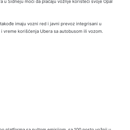
 u Sidneju moći da plaćaju vožnje koristeći svoje Opal
akođe imaju vozni red i javni prevoz integrisani u
 i vreme korišćenja Ubera sa autobusom ili vozom.
o platforma sa nultom emisijom, sa 100 posto vožnji u