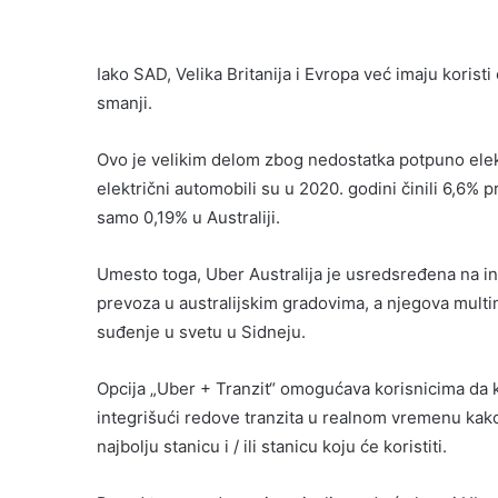
Iako SAD, Velika Britanija i Evropa već imaju koris
smanji.
Ovo je velikim delom zbog nedostatka potpuno elek
električni automobili su u 2020. godini činili 6,6% 
samo 0,19% u Australiji.
Umesto toga, Uber Australija je usredsređena na in
prevoza u australijskim gradovima, a njegova multim
suđenje u svetu u Sidneju.
Opcija „Uber + Tranzit“ omogućava korisnicima da kr
integrišući redove tranzita u realnom vremenu kak
najbolju stanicu i / ili stanicu koju će koristiti.