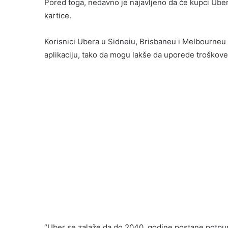
Pored toga, nedavno je najavljeno da će kupci Ubera
kartice.
Korisnici Ubera u Sidneiu, Brisbaneu i Melbourneu t
aplikaciju, tako da mogu lakše da uporede troškove
“Uber se zalaže da do 2040. godine postane potpun