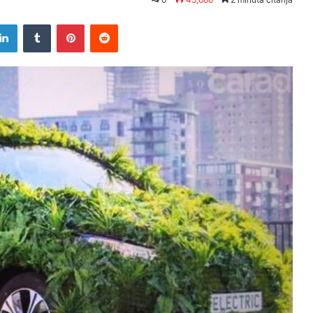
tter
LinkedIn
Tumblr
Pinterest
Reddit