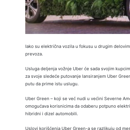
Iako su električna vozila u fokusu u drugim delovim
prevoza.
Usluga deljenja vožnje Uber će sada svojim kupcim
za svoje sledeće putovanje lansiranjem Uber Green-a 
putu da prime istu uslugu.
Uber Green – koji se već nudi u većini Severne Ame
omogućava korisnicima da odaberu potpuno električ
hibridni i dizel automobili.
Uslovi korišćenja Uber Green-a se razlikuju od me