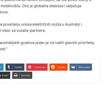
-mobilnošću. Ovo je globalna obaveza i uključuje
dvice.
 povećanju unosa električnih vozila u Australiji i
i izbor za vozače-partnere.
australijskih gradova jedan je od naših glavnih prioriteta,
sti.“
In
Tumblr
Pinterest
Reddit
VKontakte
a Email
Stampaj