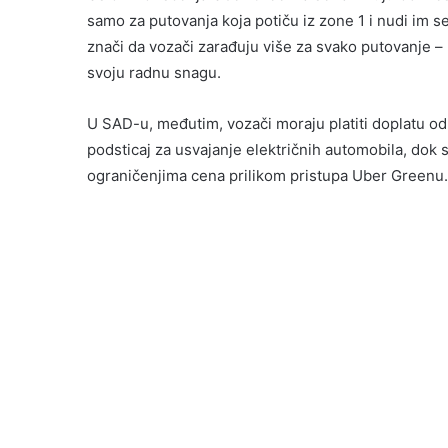
samo za putovanja koja potiču iz zone 1 i nudi im 
znači da vozači zarađuju više za svako putovanje – 
svoju radnu snagu.
U SAD-u, međutim, vozači moraju platiti doplatu o
podsticaj za usvajanje električnih automobila, dok
ograničenjima cena prilikom pristupa Uber Greenu.