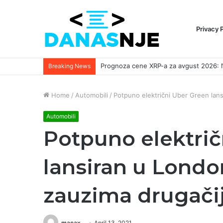
Privacy 
Breaking News
Home
/
Automobili
/
Potpuno električni Uber Green lansi
Automobili
Potpuno električ
lansiran u London
zauzima drugačij
macax
April 13, 2021