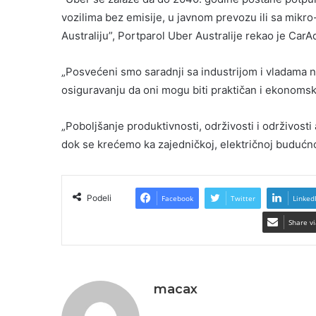
vozilima bez emisije, u javnom prevozu ili sa mikro
Australiju”, Portparol Uber Australije rekao je CarA
„Posvećeni smo saradnji sa industrijom i vladama na
osiguravanju da oni mogu biti praktičan i ekonomsk
„Poboljšanje produktivnosti, održivosti i održivosti 
dok se krećemo ka zajedničkoj, električnoj budućno
Podeli
Facebook
Twitter
Linked
Share vi
macax