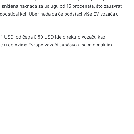
se snižena naknada za uslugu od 15 procenata, što zauzvrat
podsticaj koji Uber nada da će podstaći više EV vozača u
d 1 USD, od čega 0,50 USD ide direktno vozaču kao
 se u delovima Evrope vozači suočavaju sa minimalnim