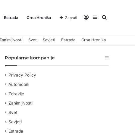
Log
Sidebar
Pretraga
Estrada
Crna Hronika
Zaprati
Zanimljivosti
Svet
Savjeti
Estrada
Crna Hronika
In
za
Popularne kompanije
Privacy Policy
Automobili
Zdravlje
Zanimljivosti
Svet
Savjeti
Estrada