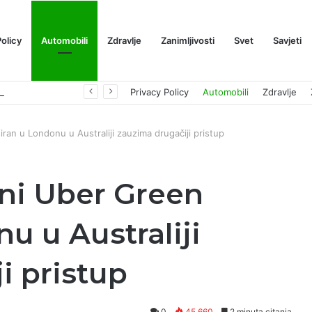
Policy
Automobili
Zdravlje
Zanimljivosti
Svet
Savjeti
Prognoza cene XRP-a za avgust 2026: Može li da dostigne 1,50 dolara? ￼
Privacy Policy
Automobili
Zdravlje
ran u Londonu u Australiji zauzima drugačiji pristup
ni Uber Green
u u Australiji
i pristup
0
45,660
2 minuta citanja