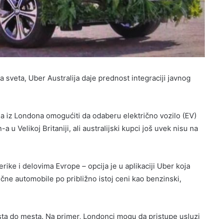
a sveta, Uber Australija daje prednost integraciji javnog
a iz Londona omogućiti da odaberu električno vozilo (EV)
u Velikoj Britaniji, ali australijski kupci još uvek nisu na
rike i delovima Evrope – opcija je u aplikaciji Uber koja
ne automobile po približno istoj ceni kao benzinski,
sta do mesta. Na primer, Londonci mogu da pristupe usluzi