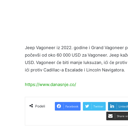
Jeep Vagoneer iz 2022. godine i Grand Vagoneer po
počevši od oko 60 000 USD za Vagoneer. Jeep kaž
USD. Vagoneer će biti manje luksuzan, ići će proti
ići protiv Cadillac-a Escalade i Lincoln Navigatora.
https://www.danasnje.co/
Podeli
Facebook
Twitter
Linked
Share vi