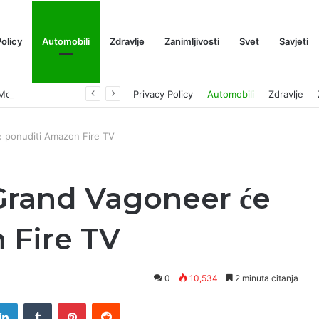
Policy
Automobili
Zdravlje
Zanimljivosti
Svet
Savjeti
Prognoza cene XRP-a za avgust 2026: Može li da dostigne 1,50 dolara? ￼
Privacy Policy
Automobili
Zdravlje
e ponuditi Amazon Fire TV
rand Vagoneer će
 Fire TV
0
10,534
2 minuta citanja
tter
LinkedIn
Tumblr
Pinterest
Reddit