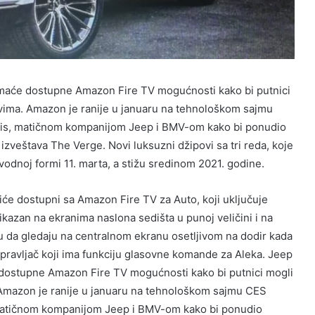
maće dostupne Amazon Fire TV mogućnosti kako bi putnici
ima. Amazon je ranije u januaru na tehnološkom sajmu
ntis, matičnom kompanijom Jeep i BMV-om kako bi ponudio
zveštava The Verge. Novi luksuzni džipovi sa tri reda, koje
zvodnoj formi 11. marta, a stižu sredinom 2021. godine.
će dostupni sa Amazon Fire TV za Auto, koji uključuje
rikazan na ekranima naslona sedišta u punoj veličini i na
 da gledaju na centralnom ekranu osetljivom na dodir kada
 upravljač koji ima funkciju glasovne komande za Aleka. Jeep
dostupne Amazon Fire TV mogućnosti kako bi putnici mogli
Amazon je ranije u januaru na tehnološkom sajmu CES
 matičnom kompanijom Jeep i BMV-om kako bi ponudio