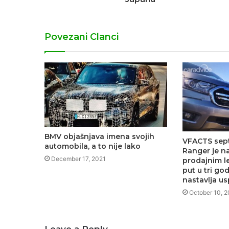
Povezani Clanci
BMV objašnjava imena svojih
VFACTS sep
automobila, a to nije lako
Ranger je n
December 17, 2021
prodajnim l
put u tri go
nastavlja us
October 10, 
Leave a Reply