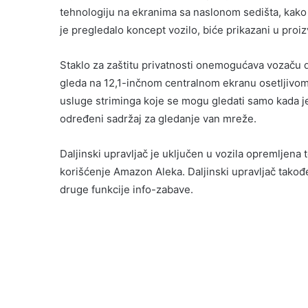
tehnologiju na ekranima sa naslonom sedišta, kako i
je pregledalo koncept vozilo, biće prikazani u proi
Staklo za zaštitu privatnosti onemogućava vozaču da
gleda na 12,1-inčnom centralnom ekranu osetljivom 
usluge striminga koje se mogu gledati samo kada j
određeni sadržaj za gledanje van mreže.
Daljinski upravljač je uključen u vozila opremljen
korišćenje Amazon Aleka. Daljinski upravljač takođ
druge funkcije info-zabave.