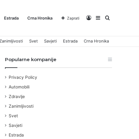
Log
Sidebar
Pretraga
Estrada
Crna Hronika
Zaprati
Zanimljivosti
Svet
Savjeti
Estrada
Crna Hronika
In
za
Popularne kompanije
Privacy Policy
Automobili
Zdravlje
Zanimljivosti
Svet
Savjeti
Estrada