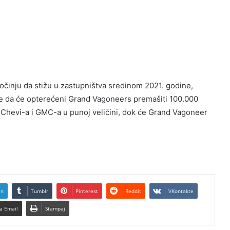
činju da stižu u zastupništva sredinom 2021. godine,
e da će opterećeni Grand Vagoneers premašiti 100.000
v Chevi-a i GMC-a u punoj veličini, dok će Grand Vagoneer
In
Tumblr
Pinterest
Reddit
VKontakte
a Email
Stampaj