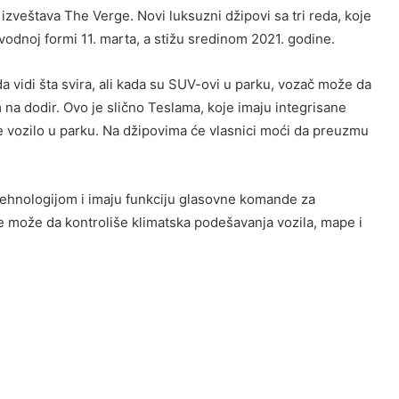
zveštava The Verge. Novi luksuzni džipovi sa tri reda, koje
zvodnoj formi 11. marta, a stižu sredinom 2021. godine.
 vidi šta svira, ali kada su SUV-ovi u parku, vozač može da
na dodir. Ovo je slično Teslama, koje imaju integrisane
e vozilo u parku. Na džipovima će vlasnici moći da preuzmu
a tehnologijom i imaju funkciju glasovne komande za
e može da kontroliše klimatska podešavanja vozila, mape i