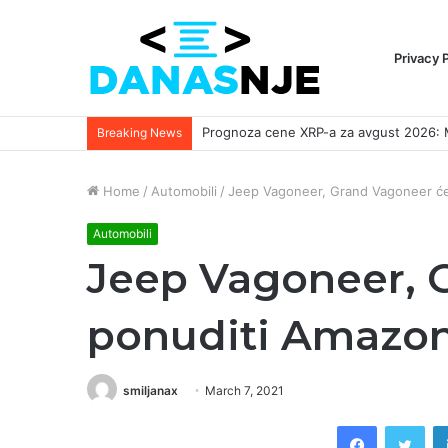
Privacy 
Breaking News
Home
/
Automobili
/
Jeep Vagoneer, Grand Vagoneer ć
Automobili
Jeep Vagoneer, G
ponuditi Amazon
smiljanax
March 7, 2021
Facebook
Twi