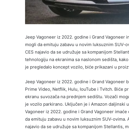
Jeep Vagoneer iz 2022. godine i Grand Vagoneer i
mogli da emituju zabavu u novim luksuznim SUV-ov
CES najavio da se udružuje sa kompanijom Stella
tehnologiju na ekranima sa naslonom sedišta, kako i
je pregledalo koncept vozilo, biće prikazani u proi
Jeep Vagoneer iz 2022. godine i Grand Vagoneer bi
Prime Video, Netflik, Hulu, IouTube i Tvitch. Biće p
ekranu suvozača na prednjem sedištu. Vozači mogu
je vozilo parkirano. Uključen je i Amazon daljinski
Vagoneer iz 2022. godine i Grand Vagoneer imaće 
da emituju zabavu u novim luksuznim SUV-ovima. 
najavio da se udružuje sa kompanijom Stellantis,