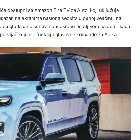
će dostupni sa Amazon Fire TV za Auto, koji uključuje
rikazan na ekranima naslona sedišta u punoj veličini i na
 da gledaju na centralnom ekranu osetljivom na dodir kada
 upravljač koji ima funkciju glasovne komande za Aleka.