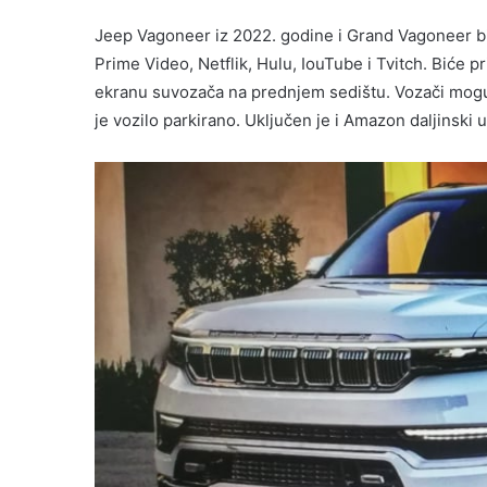
Jeep Vagoneer iz 2022. godine i Grand Vagoneer bi
Prime Video, Netflik, Hulu, IouTube i Tvitch. Biće p
ekranu suvozača na prednjem sedištu. Vozači mogu
je vozilo parkirano. Uključen je i Amazon daljinski