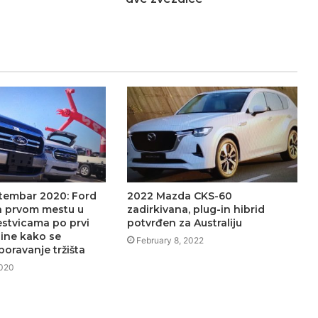
tembar 2020: Ford
2022 Mazda CKS-60
a prvom mestu u
zadirkivana, plug-in hibrid
estvicama po prvi
potvrđen za Australiju
dine kako se
February 8, 2022
poravanje tržišta
2020