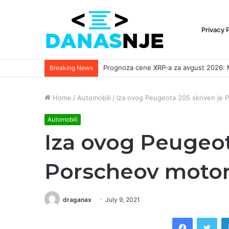
Privacy 
Breaking News
Home
/
Automobili
/
Iza ovog Peugeota ​​205 skriven je
Automobili
Iza ovog Peugeota
Porscheov moto
draganax
July 9, 2021
Facebook
Twi