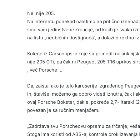
Ne, nije 205.
Na internetu ponekad naletimo na prilično iznenađuj
smo vam jedinstvene kreacije, od kojih je svaka i
na listu „neobičnih dostignuća“, a dolazi direktno i
Kolege iz Carscoops-a koje su primetili na aukcijsko
nije 205 GTi, pa čak ni Peugeot 205 T16 uprkos šir
, već Porsche …
Da, zaista, ako je telo karoserije izgrađenog Peug
ih, štaviše, možemo ga dobro videti iznutra, čak i 
ovaj Porsche Bokster, dakle, pokreće 2,7-litarski (22
povezan je sa ručnim menjačem.
„Zadržava svu Porscheovu opremu za trčanje, vešanje
Stoga ima koristi od ABS-a, kontrole proklizavanja