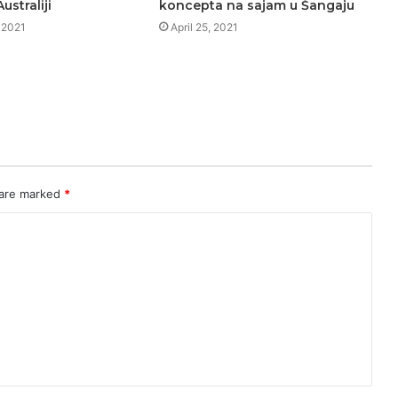
ustraliji
koncepta na sajam u Šangaju
 2021
April 25, 2021
 are marked
*