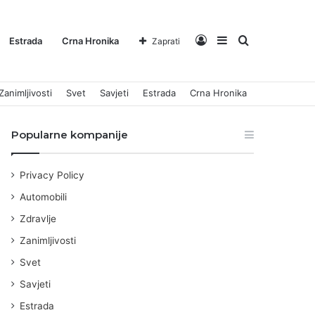
Log
Sidebar
Pretraga
Estrada
Crna Hronika
Zaprati
Zanimljivosti
Svet
Savjeti
Estrada
Crna Hronika
In
za
Popularne kompanije
Privacy Policy
Automobili
Zdravlje
Zanimljivosti
Svet
Savjeti
Estrada