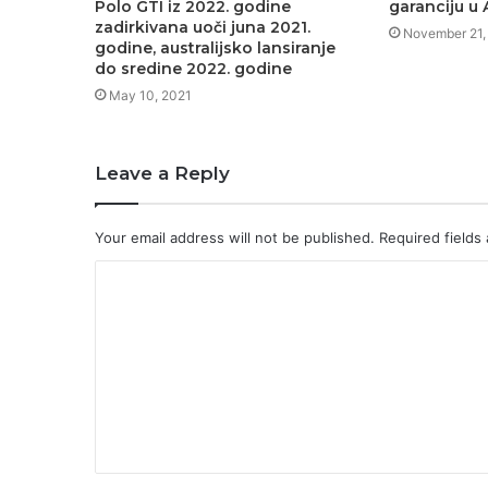
Polo GTI iz 2022. godine
garanciju u A
zadirkivana uoči juna 2021.
November 21,
godine, australijsko lansiranje
do sredine 2022. godine
May 10, 2021
Leave a Reply
Your email address will not be published.
Required fields
C
o
m
m
e
n
t