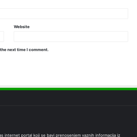
Website
 the next time I comment.
 internet portal koji se bavi prenosenjem vaznih informacija iz