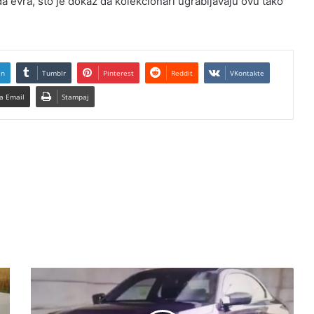
da evra, što je dokaz da kolekcionari ugrabljavaju ovu tako
In
Tumblr
Pinterest
Reddit
VKontakte
a Email
Stampaj