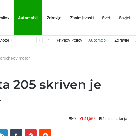
Policy
Automobili
Zdravlje
Zanimljivosti
Svet
Savjeti
Prognoza cene XRP-a za avgust 2026: Može li da dostigne 1,50 dolara? ￼
Privacy Policy
Automobili
Zdravlje
 Porscheov motor
 ​​205 skriven je
r
0
41,567
1 minut citanja
tter
LinkedIn
Tumblr
Pinterest
Reddit