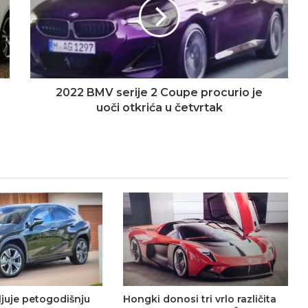
2022 BMV serije 2 Coupe procurio je
uoči otkrića u četvrtak
ljuje petogodišnju
Hongki donosi tri vrlo različita