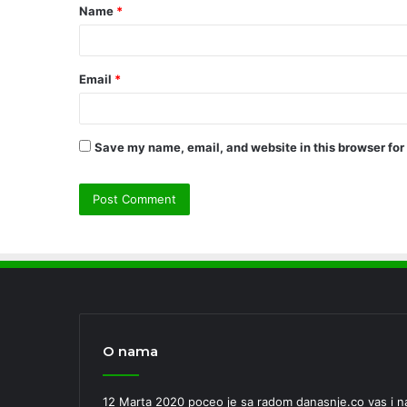
Name
*
*
Email
*
Save my name, email, and website in this browser for
O nama
12 Marta 2020 poceo je sa radom danasnje.co vas i nas