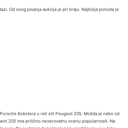
i. Od ovog pisanja aukcija je pri kraju. Najbolja ponuda je
ju Porsche Bokstera u reli stil Peugeot 205. Možda je neko od
ugeot 205 ima prilično neverovatnu ocenu popularnosti. Na