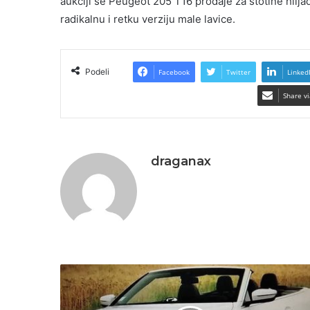
aukciji se Peugeot 205 T16 prodaje za stotine hilja
radikalnu i retku verziju male lavice.
Podeli
Facebook
Twitter
Linked
Share vi
draganax