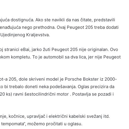
uća dostignuća. Ako ste navikli da nas čitate, predstavili
znenađujuća nego prethodna. Ovaj Peugeot 205 treba dodati
z Ujedinjenog Kraljevstva.
j stranici eBai, jarko žuti Peugeot 205 nije originalan. Ovo
okom kompletu. To je automobil sa dva lica, jer nije Peugeot
eot-a 205, dole skriveni model je Porsche Bokster iz 2000-
ako bi trebalo doneti neka podešavanja. Oglas precizira da
0 ks) ravni šestocilindrični motor . Postavlja se pozadi i
, kočnice, upravljač i električni kabelski svežanj itd.
 i tempomata“, možemo pročitati u oglasu.