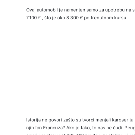
Ovaj automobil je namenjen samo za upotrebu na staz
7.100 £ , što je oko 8.300 € po trenutnom kursu.
Istorija ne govori zašto su tvorci menjali karoseri
njih fan Francuza? Ako je tako, to nas ne čudi. Pe