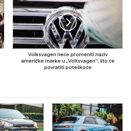
Volksvagen neće promeniti naziv
američke marke u „Voltsvagen“, što će
povratiti poteškoće