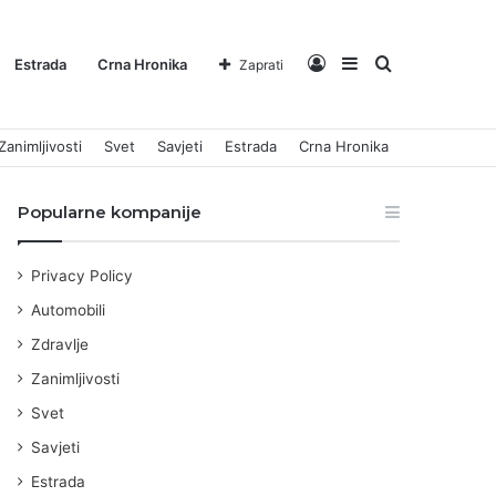
Log
Sidebar
Pretraga
Estrada
Crna Hronika
Zaprati
Zanimljivosti
Svet
Savjeti
Estrada
Crna Hronika
In
za
Popularne kompanije
Privacy Policy
Automobili
Zdravlje
Zanimljivosti
Svet
Savjeti
Estrada