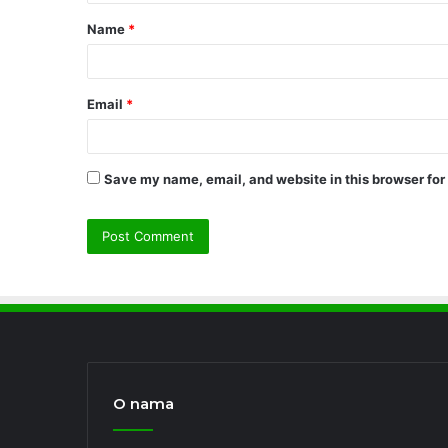
t
Name
*
*
Email
*
Save my name, email, and website in this browser for
O nama