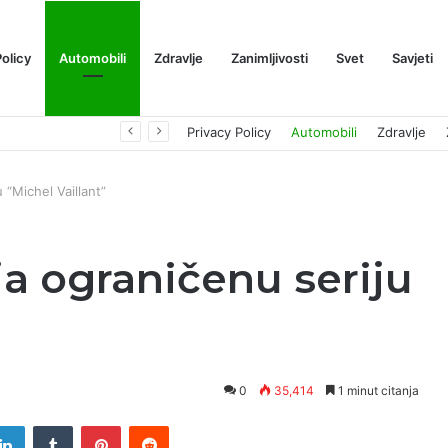
Policy
Automobili
Zdravlje
Zanimljivosti
Svet
Savjeti
Prognoza cene XRP-a za avgust 2026: Može li da dostigne 1,50 dolara? ￼
Privacy Policy
Automobili
Zdravlje
 “Michel Vaillant”
ja ograničenu seriju
0
35,414
1 minut citanja
tter
LinkedIn
Tumblr
Pinterest
Reddit