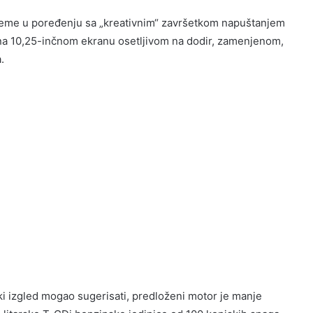
preme u poređenju sa „kreativnim“ završetkom napuštanjem
 na 10,25-inčnom ekranu osetljivom na dodir, zamenjenom,
.
i izgled mogao sugerisati, predloženi motor je manje