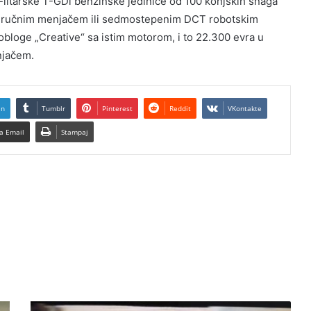
-litarske T-GDi benzinske jedinice od 100 konjskih snaga
sa ručnim menjačem ili sedmostepenim DCT robotskim
loge „Creative“ sa istim motorom, i to 22.300 evra u
njačem.
In
Tumblr
Pinterest
Reddit
VKontakte
a Email
Stampaj