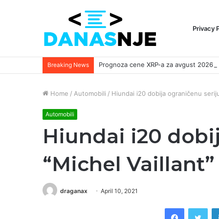
Privacy 
Breaking News
Home
/
Automobili
/
Hiundai i20 dobija ograničenu seriju
Automobili
Hiundai i20 dobi
“Michel Vaillant”
draganax
April 10, 2021
Facebook
Twi