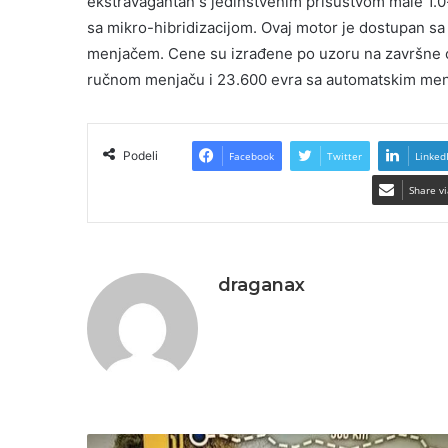
ekstravagantan s jedinstvenim prisustvom male 1.0
sa mikro-hibridizacijom. Ovaj motor je dostupan 
menjačem. Cene su izrađene po uzoru na završne ob
ručnom menjaču i 23.600 evra sa automatskim me
Podeli
Facebook
Twitter
Linked
Share vi
draganax