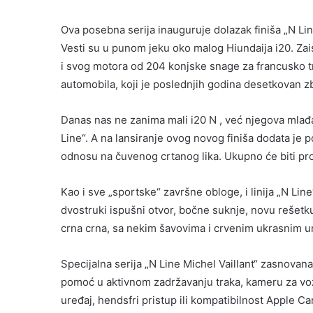
Ova posebna serija inauguruje dolazak finiša „N Li
Vesti su u punom jeku oko malog Hiundaija i20. Zais
i svog motora od 204 konjske snage za francusko t
automobila, koji je poslednjih godina desetkovan zbo
Danas nas ne zanima mali i20 N , već njegova mlađa
Line“. A na lansiranje ovog novog finiša dodata je p
odnosu na čuvenog crtanog lika. Ukupno će biti pr
Kao i sve „sportske“ završne obloge, i linija „N L
dvostruki ispušni otvor, bočne suknje, novu rešetku
crna crna, sa nekim šavovima i crvenim ukrasnim um
Specijalna serija „N Line Michel Vaillant“ zasnovan
pomoć u aktivnom zadržavanju traka, kameru za vož
uređaj, hendsfri pristup ili kompatibilnost Apple C