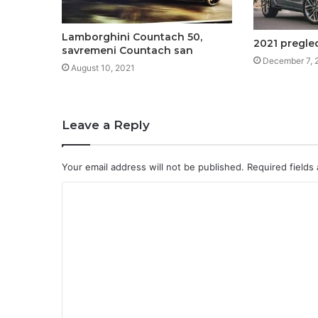
Lamborghini Countach 50,
2021 pregle
savremeni Countach san
December 7, 
August 10, 2021
Leave a Reply
Your email address will not be published.
Required fields
C
o
m
m
e
n