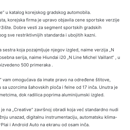
ne“ u katalog korejskog gradskog automobila.
ta, korejska firma je upravo objavila cene sportske verzije
ržište. Dobre vesti za segment sportskih gradskih
g sve restriktivnijih standarda i ubojitih kazni.
 sestra koja pozajmljuje njegov izgled, naime verzija „N
osebna serija, naime Hiundai i20 „N Line Michel Vaillant“ , u
oizvedeno 500 primeraka .
ine“ vam omogućava da imate pravo na određene štitove,
 sa uzorcima šahovskih ploča i felne od 17 inča. Unutra je
etcima, dok radilica poprima aluminijumski izgled.
a je na „Creative“ završnoj obradi koja već standardno nudi
nju unazad, digitalnu instrumentaciju, automatsku klima-
arPlai i Android Auto na ekranu od osam inča.