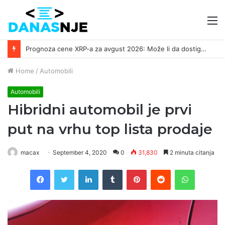
M
Prognoza cene XRP-a za avgust 2026: Može li da dostigne 1,50 dolara? ￼
Home
/
Automobili
Automobili
Hibridni automobil je prvi
put na vrhu top lista prodaje
macax
September 4, 2020
0
31,830
2 minuta citanja
Facebook
Twitter
LinkedIn
Tumblr
Pinterest
Reddit
WhatsAp