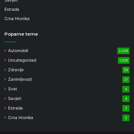
Estrada
Crna Hronika
Poparne teme
Automobili
2,508
Uncategorized
1,506
Zdravlje
29
Zanimljivosti
21
Svet
4
Savjeti
4
Estrada
2
Crna Hronika
2