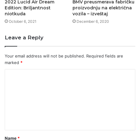
2022 Lucid Air Dream
BMV preusmerava fabričku
Edition: Briljantnost
proizvodnju na električna
niotkuda
vozila – izveštaj
October 6, 2021
December 6, 2020
Leave a Reply
Your email address will not be published.
Required fields are
marked
*
C
o
m
m
e
n
t
Name
*
*