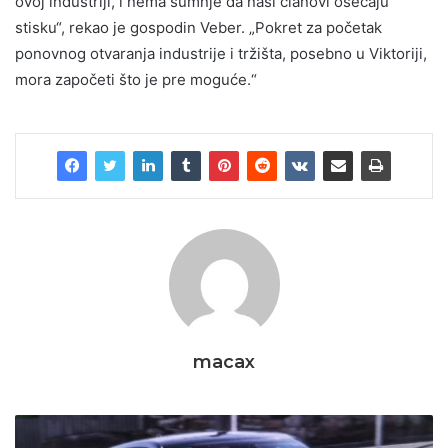
ovoj industriji, i nema sumnje da naši članovi osećaju
stisku“, rekao je gospodin Veber. „Pokret za početak
ponovnog otvaranja industrije i tržišta, posebno u Viktoriji,
mora započeti što je pre moguće.“
macax