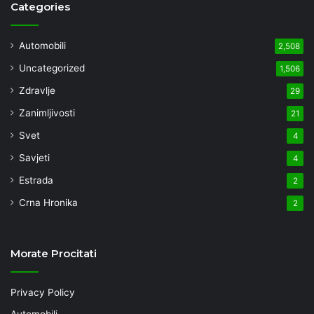
Categories
Automobili
2,508
Uncategorized
1,506
Zdravlje
29
Zanimljivosti
21
Svet
4
Savjeti
4
Estrada
2
Crna Hronika
2
Morate Procitati
Privacy Policy
Automobili