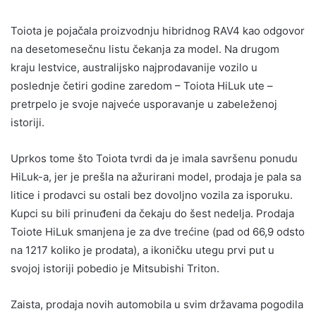
Toiota je pojačala proizvodnju hibridnog RAV4 kao odgovor
na desetomesečnu listu čekanja za model. Na drugom
kraju lestvice, australijsko najprodavanije vozilo u
poslednje četiri godine zaredom – Toiota HiLuk ute –
pretrpelo je svoje najveće usporavanje u zabeleženoj
istoriji.
Uprkos tome što Toiota tvrdi da je imala savršenu ponudu
HiLuk-a, jer je prešla na ažurirani model, prodaja je pala sa
litice i prodavci su ostali bez dovoljno vozila za isporuku.
Kupci su bili prinuđeni da čekaju do šest nedelja. Prodaja
Toiote HiLuk smanjena je za dve trećine (pad od 66,9 odsto
na 1217 koliko je prodata), a ikoničku utegu prvi put u
svojoj istoriji pobedio je Mitsubishi Triton.
Zaista, prodaja novih automobila u svim državama pogodila