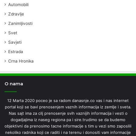
Automobili
Zdravlje
Zanimljivosti
Svet
Savjeti
Estrada
Crna Hronika
O nama
12 Marta 2020 poceo je sa radom danasnje.co vas i nas internet
portal koji se bavi prenosenjem vaznih informacija iz zemlje i sveta.
Nas sajt ima za cilj prenosenje svih vaznijih informacija i vesti o
dogadjajima iz naseg regiona pa i sire.trudimo se da budemo
objektivni da prenosimo tacne informacije s tim u vezi smo zaposlili
nekoliko radnika koji ce raditi i na terenu i donositi vam informacije