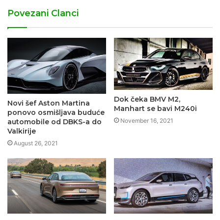
Povezani Clanci
Dok čeka BMV M2,
Novi šef Aston Martina
Manhart se bavi M240i
ponovo osmišljava buduće
November 16, 2021
automobile od DBKS-a do
Valkirije
August 26, 2021