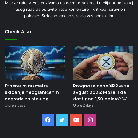
iz prve ruke.A vas pozivamo da ocenite nas rad i u cilju poboljsanaj
naseg rada da ostavite vase komentare i kritikea naravno i
pohvale. Srdacno vas pozdravlja vas admin tim.
Check Also
Ethereum razmatra
Prognoza cene XRP-a za
ukidanje neograničenih
avgust 2026: Može li da
nagrada za staking
dostigne 1,50 dolara? ￼
pre 2 days
pre 2 days
Facebook
Twitter
YouTube
Instagram