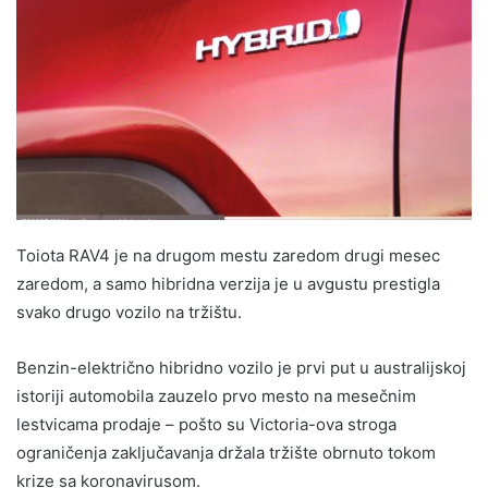
Toiota RAV4 je na drugom mestu zaredom drugi mesec
zaredom, a samo hibridna verzija je u avgustu prestigla
svako drugo vozilo na tržištu.
Benzin-električno hibridno vozilo je prvi put u australijskoj
istoriji automobila zauzelo prvo mesto na mesečnim
lestvicama prodaje – pošto su Victoria-ova stroga
ograničenja zaključavanja držala tržište obrnuto tokom
krize sa koronavirusom.