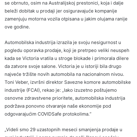
se obrnuto, osim na Australijskoj prestonici, koja i dalje
beleži dobitak u prodaji jer osiguravajuće kompanije
zamenjuju motorna vozila otpisana u jakim olujama ranije
ove godine.
Automobilska industrija izrazila je svoju nesigurnost u
pogledu oporavka prodaje, koji je pretrpeo veliki neuspeh
kada se Victoria vratila u stroge blokade i primorala dilere
da zatvore svoje salone. Victoria je u istoriji bila drugo
najveće tržište novih automobila na nacionalnom nivou.
Toni Veber, izvršni direktor Savezne komore automobilske
industrije (FCAI), rekao je: „Iako izuzetno poštujemo
osnovne zdravstvene prioritete, automobilska industrija
podržava ponovno otvaranje naše ekonomije pod
odgovarajućim COVIDSafe protokolima.“
„Videli smo 29 uzastopnih meseci smanjenja prodaje u