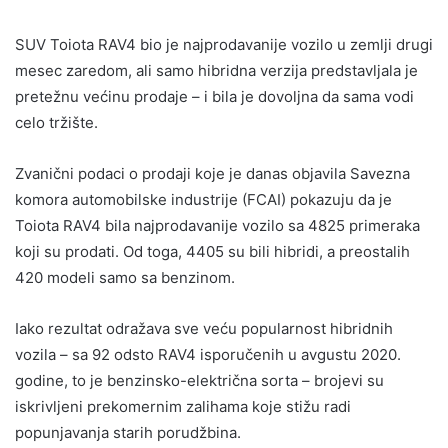
SUV Toiota RAV4 bio je najprodavanije vozilo u zemlji drugi
mesec zaredom, ali samo hibridna verzija predstavljala je
pretežnu većinu prodaje – i bila je dovoljna da sama vodi
celo tržište.
Zvanični podaci o prodaji koje je danas objavila Savezna
komora automobilske industrije (FCAI) pokazuju da je
Toiota RAV4 bila najprodavanije vozilo sa 4825 primeraka
koji su prodati. Od toga, 4405 su bili hibridi, a preostalih
420 modeli samo sa benzinom.
Iako rezultat odražava sve veću popularnost hibridnih
vozila – sa 92 odsto RAV4 isporučenih u avgustu 2020.
godine, to je benzinsko-električna sorta – brojevi su
iskrivljeni prekomernim zalihama koje stižu radi
popunjavanja starih porudžbina.