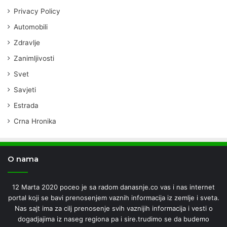
Privacy Policy
Automobili
Zdravlje
Zanimljivosti
Svet
Savjeti
Estrada
Crna Hronika
O nama
12 Marta 2020 poceo je sa radom danasnje.co vas i nas internet
portal koji se bavi prenosenjem vaznih informacija iz zemlje i sveta.
Nas sajt ima za cilj prenosenje svih vaznijih informacija i vesti o
dogadjajima iz naseg regiona pa i sire.trudimo se da budemo