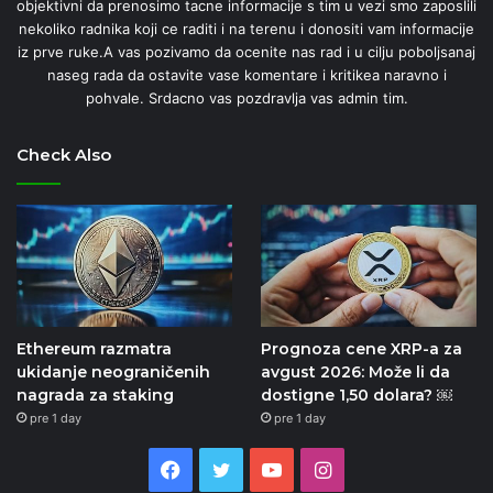
objektivni da prenosimo tacne informacije s tim u vezi smo zaposlili
nekoliko radnika koji ce raditi i na terenu i donositi vam informacije
iz prve ruke.A vas pozivamo da ocenite nas rad i u cilju poboljsanaj
naseg rada da ostavite vase komentare i kritikea naravno i
pohvale. Srdacno vas pozdravlja vas admin tim.
Check Also
Ethereum razmatra
Prognoza cene XRP-a za
ukidanje neograničenih
avgust 2026: Može li da
nagrada za staking
dostigne 1,50 dolara? ￼
pre 1 day
pre 1 day
Facebook
Twitter
YouTube
Instagram