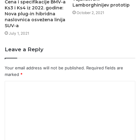
Cena i specifikacije BMV-a
Lamborghinijev prototip
Ks3 i Ks4 iz 2022. godine:
October 2, 2021
Nova plug-in hibridna
naslovnica osvežena linija
SUV-a
July 1, 2021
Leave a Reply
Your email address will not be published.
Required fields are
marked
*
C
o
m
m
e
n