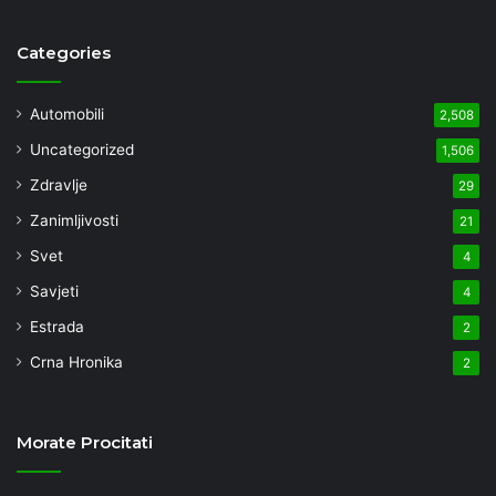
Categories
Automobili
2,508
Uncategorized
1,506
Zdravlje
29
Zanimljivosti
21
Svet
4
Savjeti
4
Estrada
2
Crna Hronika
2
Morate Procitati