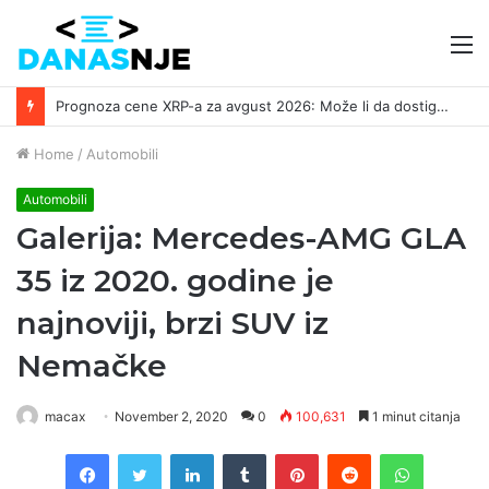
M
Prognoza cene XRP-a za avgust 2026: Može li da dostigne 1,50 dolara? ￼
Home
/
Automobili
Automobili
Galerija: Mercedes-AMG GLA
35 iz 2020. godine je
najnoviji, brzi SUV iz
Nemačke
macax
November 2, 2020
0
100,631
1 minut citanja
Facebook
Twitter
LinkedIn
Tumblr
Pinterest
Reddit
WhatsAp