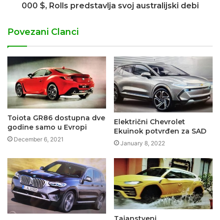
000 $, Rolls predstavlja svoj australijski debi
Povezani Clanci
Toiota GR86 dostupna dve
Električni Chevrolet
godine samo u Evropi
Ekuinok potvrđen za SAD
December 6, 2021
January 8, 2022
Tajanstveni