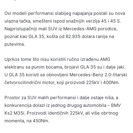
Ovi modeli performansi slabijeg napajanja postali su nova
ulazna tačka, smešteni ispod snažnijih verzija 45 i 45 S.
Najpristupačniji mali SUV iz Mercedes-AMG porodice,
poznat kao GLA 35, košta od 82.935 dolara ranije na
putevima.
Uprkos tome što nisu koristili ručno izrađenu AMG
elektranu sa punim bocama, brojevi GLA 35 su i dalje jaki.
U GLA 35 koristi se obnovljeni Mercedes-Benz 2.0-litarski
četvorocilindrični motor, koji proizvodi 225kV i 400Nm.
Prostor za SUV malih performansi i dalje ostaje niša, a
konkurencija dolazi iz jednog drugog automobila – BMV
Ks2 M35i. Proizvodi identičnih 225kV, ali više obrtnog
momenta, na 450Nm.