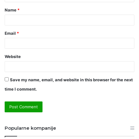
t
Name
*
*
Email
*
Website
Save my name, email, and website in this browser for the next
time I comment.
Popularne kompanije