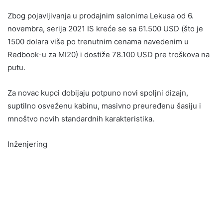
Zbog pojavljivanja u prodajnim salonima Lekusa od 6.
novembra, serija 2021 IS kreće se sa 61.500 USD (što je
1500 dolara više po trenutnim cenama navedenim u
Redbook-u za MI20) i dostiže 78.100 USD pre troškova na
putu.
Za novac kupci dobijaju potpuno novi spoljni dizajn,
suptilno osveženu kabinu, masivno preuređenu šasiju i
mnoštvo novih standardnih karakteristika.
Inženjering