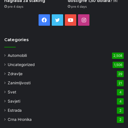
nagrada za staking
dostigne 1,50 dolara? ￼
pre 4 days
pre 4 days
Facebook
Twitter
YouTube
Instagram
Categories
Automobili
2,508
Uncategorized
1,506
Zdravlje
29
Zanimljivosti
21
Svet
4
Savjeti
4
Estrada
2
Crna Hronika
2