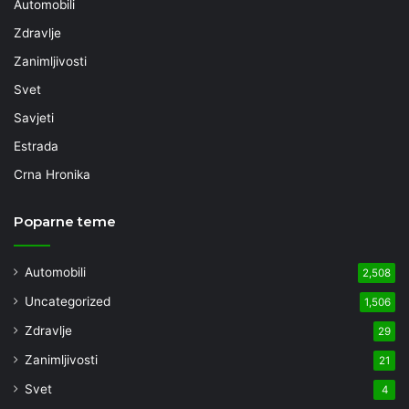
Automobili
Zdravlje
Zanimljivosti
Svet
Savjeti
Estrada
Crna Hronika
Poparne teme
Automobili
2,508
Uncategorized
1,506
Zdravlje
29
Zanimljivosti
21
Svet
4