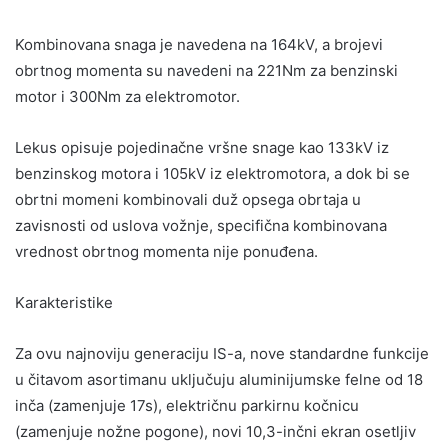
Kombinovana snaga je navedena na 164kV, a brojevi
obrtnog momenta su navedeni na 221Nm za benzinski
motor i 300Nm za elektromotor.
Lekus opisuje pojedinačne vršne snage kao 133kV iz
benzinskog motora i 105kV iz elektromotora, a dok bi se
obrtni momeni kombinovali duž opsega obrtaja u
zavisnosti od uslova vožnje, specifična kombinovana
vrednost obrtnog momenta nije ponuđena.
Karakteristike
Za ovu najnoviju generaciju IS-a, nove standardne funkcije
u čitavom asortimanu uključuju aluminijumske felne od 18
inča (zamenjuje 17s), električnu parkirnu kočnicu
(zamenjuje nožne pogone), novi 10,3-inčni ekran osetljiv