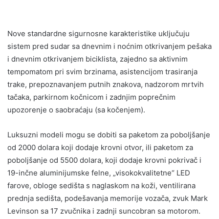
Nove standardne sigurnosne karakteristike uključuju
sistem pred sudar sa dnevnim i noćnim otkrivanjem pešaka
i dnevnim otkrivanjem biciklista, zajedno sa aktivnim
tempomatom pri svim brzinama, asistencijom trasiranja
trake, prepoznavanjem putnih znakova, nadzorom mrtvih
tačaka, parkirnom kočnicom i zadnjim poprečnim
upozorenje o saobraćaju (sa kočenjem).
Luksuzni modeli mogu se dobiti sa paketom za poboljšanje
od 2000 dolara koji dodaje krovni otvor, ili paketom za
poboljšanje od 5500 dolara, koji dodaje krovni pokrivač i
19-inčne aluminijumske felne, „visokokvalitetne“ LED
farove, obloge sedišta s naglaskom na koži, ventilirana
prednja sedišta, podešavanja memorije vozača, zvuk Mark
Levinson sa 17 zvučnika i zadnji suncobran sa motorom.