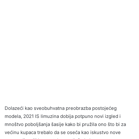
Dolazeći kao sveobuhvatna preobrazba postojećeg
modela, 2021 IS limuzina dobija potpuno novi izgled i
mnoštvo poboljšanja šasije kako bi pružila ono što bi za
većinu kupaca trebalo da se oseća kao iskustvo nove