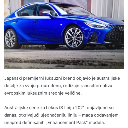
Japanski premijerni luksuzni brend objavio je australijske
detalje za svoju preuređenu, redizajniranu alternativu
evropskim luksuznim srednje veličine.
Australijske cene za Lekus IS liniju 2021. objavljene su
danas, otkrivajući ujednačeniju liniju – mada dodavanjem
unapred definisanih „Enhancement Pack“ modela.