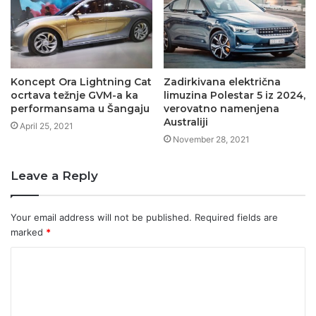
Koncept Ora Lightning Cat
Zadirkivana električna
ocrtava težnje GVM-a ka
limuzina Polestar 5 iz 2024,
performansama u Šangaju
verovatno namenjena
Australiji
April 25, 2021
November 28, 2021
Leave a Reply
Your email address will not be published.
Required fields are
marked
*
C
o
m