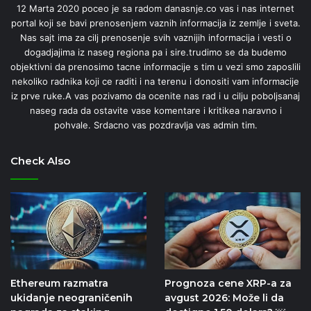
12 Marta 2020 poceo je sa radom danasnje.co vas i nas internet
portal koji se bavi prenosenjem vaznih informacija iz zemlje i sveta.
Nas sajt ima za cilj prenosenje svih vaznijih informacija i vesti o
dogadjajima iz naseg regiona pa i sire.trudimo se da budemo
objektivni da prenosimo tacne informacije s tim u vezi smo zaposlili
nekoliko radnika koji ce raditi i na terenu i donositi vam informacije
iz prve ruke.A vas pozivamo da ocenite nas rad i u cilju poboljsanaj
naseg rada da ostavite vase komentare i kritikea naravno i
pohvale. Srdacno vas pozdravlja vas admin tim.
Check Also
Ethereum razmatra
Prognoza cene XRP-a za
ukidanje neograničenih
avgust 2026: Može li da