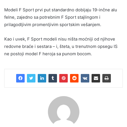
Modeli F Sport prvi put standardno dobijaju 19-inčne alu
felne, zajedno sa potrebnim F Sport stajlingom i
prilagodljivim promenljivim sportskim vešanjem.
Kao i uvek, F Sport modeli nisu ništa moćniji od njihove
redovne braće i sestara – i, šteta, u trenutnom opsegu IS
ne postoji model F heroja sa punom bocom.