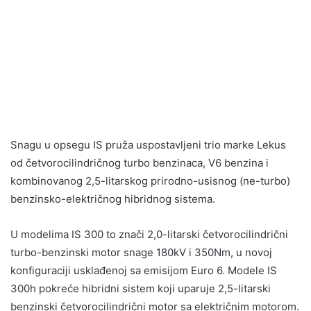
Snagu u opsegu IS pruža uspostavljeni trio marke Lekus
od četvorocilindričnog turbo benzinaca, V6 benzina i
kombinovanog 2,5-litarskog prirodno-usisnog (ne-turbo)
benzinsko-električnog hibridnog sistema.
U modelima IS 300 to znači 2,0-litarski četvorocilindrični
turbo-benzinski motor snage 180kV i 350Nm, u novoj
konfiguraciji usklađenoj sa emisijom Euro 6. Modele IS
300h pokreće hibridni sistem koji uparuje 2,5-litarski
benzinski četvorocilindrični motor sa električnim motorom.