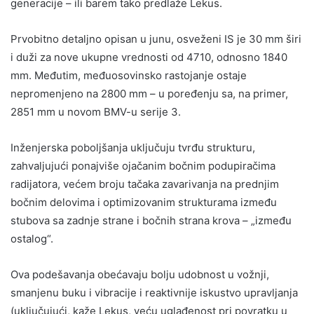
generacije – ili barem tako predlaže Lekus.
Prvobitno detaljno opisan u junu, osveženi IS je 30 mm širi
i duži za nove ukupne vrednosti od 4710, odnosno 1840
mm. Međutim, međuosovinsko rastojanje ostaje
nepromenjeno na 2800 mm – u poređenju sa, na primer,
2851 mm u novom BMV-u serije 3.
Inženjerska poboljšanja uključuju tvrđu strukturu,
zahvaljujući ponajviše ojačanim bočnim podupiračima
radijatora, većem broju tačaka zavarivanja na prednjim
bočnim delovima i optimizovanim strukturama između
stubova sa zadnje strane i bočnih strana krova – „između
ostalog“.
Ova podešavanja obećavaju bolju udobnost u vožnji,
smanjenu buku i vibracije i reaktivnije iskustvo upravljanja
(uključujući, kaže Lekus, veću uglađenost pri povratku u