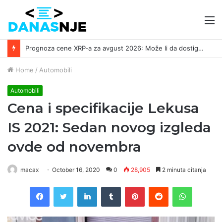
M
Prognoza cene XRP-a za avgust 2026: Može li da dostigne 1,50 dolara? ￼
Home
/
Automobili
Automobili
Cena i specifikacije Lekusa
IS 2021: Sedan novog izgleda
ovde od novembra
macax
October 16, 2020
0
28,905
2 minuta citanja
Facebook
Twitter
LinkedIn
Tumblr
Pinterest
Reddit
WhatsAp