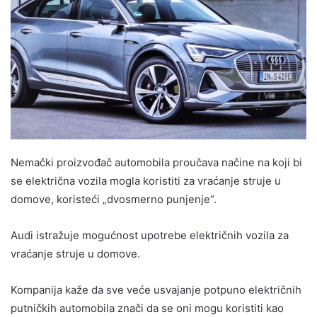
Nemački proizvođač automobila proučava načine na koji bi
se električna vozila mogla koristiti za vraćanje struje u
domove, koristeći „dvosmerno punjenje“.
Audi istražuje mogućnost upotrebe električnih vozila za
vraćanje struje u domove.
Kompanija kaže da sve veće usvajanje potpuno električnih
putničkih automobila znači da se oni mogu koristiti kao