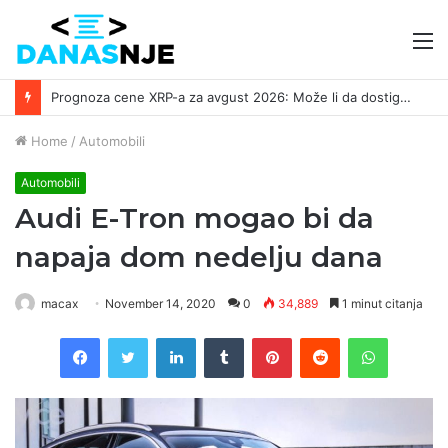
M
Prognoza cene XRP-a za avgust 2026: Može li da dostigne 1,50 dolara? ￼
Home
/
Automobili
Automobili
Audi E-Tron mogao bi da
napaja dom nedelju dana
macax
November 14, 2020
0
34,889
1 minut citanja
Facebook
Twitter
LinkedIn
Tumblr
Pinterest
Reddit
WhatsAp