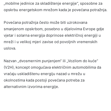
„mobilne jedinice za skladištenje energije“, sposobne za
opskrbu energetskom mrežom kada je povećana potražnja.
Povećana potražnja često može biti uzrokovana
smanjenom opskrbom, posebno u dijelovima Evrope gdje
vjetar i solarna energija doprinose električnoj energiji u
mreži i u velikoj mjeri zavise od povoljnih vremenskih
uslova.
Nazvan „dvosmernim punjenjem“ ili „Vozilom do kuće“
(V2H), koncept omogućava električnim automobilima da
vraćaju uskladištenu energiju nazad u mrežu u
okolnostima kada postoji povećana potreba za
alternativnim izvorima energije.