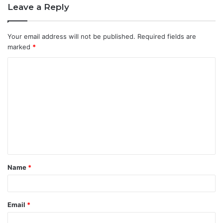
Leave a Reply
Your email address will not be published.
Required fields are
marked
*
C
o
m
m
e
n
t
Name
*
*
Email
*