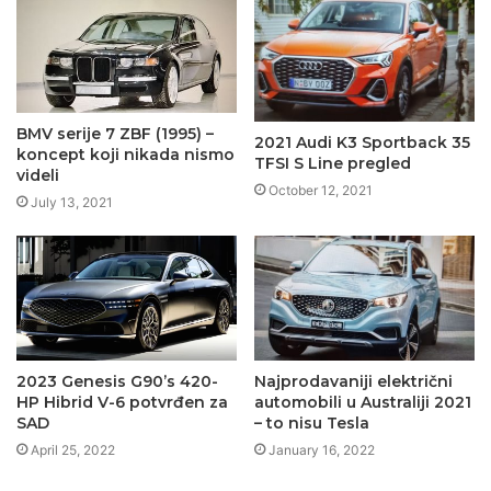
BMV serije 7 ZBF (1995) –
2021 Audi K3 Sportback 35
koncept koji nikada nismo
TFSI S Line pregled
videli
October 12, 2021
July 13, 2021
2023 Genesis G90’s 420-
Najprodavaniji električni
HP Hibrid V-6 potvrđen za
automobili u Australiji 2021
SAD
– to nisu Tesla
April 25, 2022
January 16, 2022