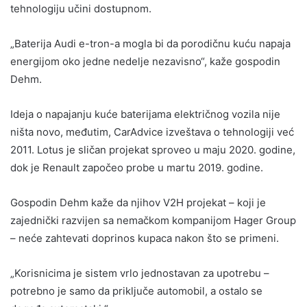
tehnologiju učini dostupnom.
„Baterija Audi e-tron-a mogla bi da porodičnu kuću napaja
energijom oko jedne nedelje nezavisno“, kaže gospodin
Dehm.
Ideja o napajanju kuće baterijama električnog vozila nije
ništa novo, međutim, CarAdvice izveštava o tehnologiji već
2011. Lotus je sličan projekat sproveo u maju 2020. godine,
dok je Renault započeo probe u martu 2019. godine.
Gospodin Dehm kaže da njihov V2H projekat – koji je
zajednički razvijen sa nemačkom kompanijom Hager Group
– neće zahtevati doprinos kupaca nakon što se primeni.
„Korisnicima je sistem vrlo jednostavan za upotrebu –
potrebno je samo da priključe automobil, a ostalo se