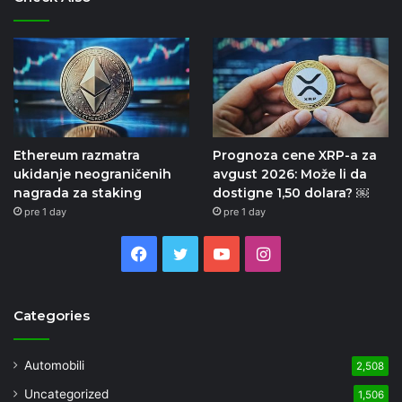
Ethereum razmatra
Prognoza cene XRP-a za
ukidanje neograničenih
avgust 2026: Može li da
nagrada za staking
dostigne 1,50 dolara? ￼
pre 1 day
pre 1 day
Facebook
Twitter
YouTube
Instagram
Categories
Automobili
2,508
Uncategorized
1,506