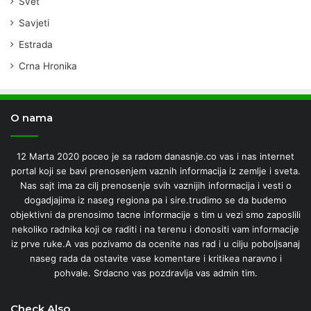
Svet
Savjeti
Estrada
Crna Hronika
O nama
12 Marta 2020 poceo je sa radom danasnje.co vas i nas internet
portal koji se bavi prenosenjem vaznih informacija iz zemlje i sveta.
Nas sajt ima za cilj prenosenje svih vaznijih informacija i vesti o
dogadjajima iz naseg regiona pa i sire.trudimo se da budemo
objektivni da prenosimo tacne informacije s tim u vezi smo zaposlili
nekoliko radnika koji ce raditi i na terenu i donositi vam informacije
iz prve ruke.A vas pozivamo da ocenite nas rad i u cilju poboljsanaj
naseg rada da ostavite vase komentare i kritikea naravno i
pohvale. Srdacno vas pozdravlja vas admin tim.
Check Also