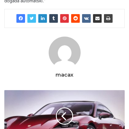
događa automatski.“
macax