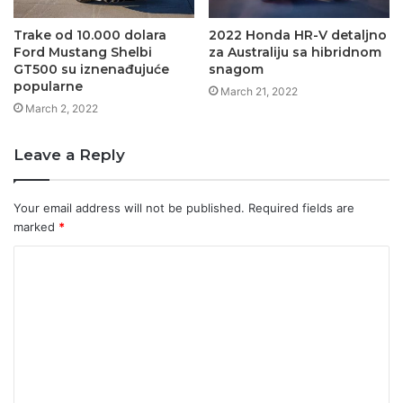
Trake od 10.000 dolara
2022 Honda HR-V detaljno
Ford Mustang Shelbi
za Australiju sa hibridnom
GT500 su iznenađujuće
snagom
popularne
March 21, 2022
March 2, 2022
Leave a Reply
Your email address will not be published.
Required fields are
marked
*
C
o
m
m
e
n