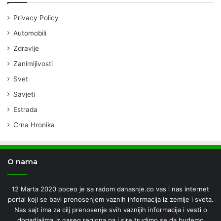
Privacy Policy
Automobili
Zdravlje
Zanimljivosti
Svet
Savjeti
Estrada
Crna Hronika
O nama
12 Marta 2020 poceo je sa radom danasnje.co vas i nas internet
portal koji se bavi prenosenjem vaznih informacija iz zemlje i sveta.
Nas sajt ima za cilj prenosenje svih vaznijih informacija i vesti o
dogadjajima iz naseg regiona pa i sire.trudimo se da budemo