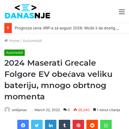
M
Prognoza cene XRP-a za avgust 2026: Može li da dostigne 1,50 dolara? ￼
Home
/
Automobili
Automobili
2024 Maserati Grecale
Folgore EV obećava veliku
bateriju, mnogo obrtnog
momenta
smiljanax
March 22, 2022
0
36,340
1 minut citanja
Facebook
Twitter
LinkedIn
Tumblr
Pinterest
Reddit
WhatsAp