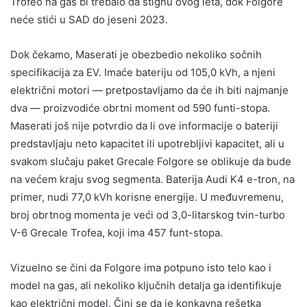
Trofeo na gas bi trebalo da stignu ovog leta, dok Folgore
neće stići u SAD do jeseni 2023.
Dok čekamo, Maserati je obezbedio nekoliko sočnih
specifikacija za EV. Imaće bateriju od 105,0 kVh, a njeni
električni motori — pretpostavljamo da će ih biti najmanje
dva — proizvodiće obrtni moment od 590 funti-stopa.
Maserati još nije potvrdio da li ove informacije o bateriji
predstavljaju neto kapacitet ili upotrebljivi kapacitet, ali u
svakom slučaju paket Grecale Folgore se oblikuje da bude
na većem kraju svog segmenta. Baterija Audi K4 e-tron, na
primer, nudi 77,0 kVh korisne energije. U međuvremenu,
broj obrtnog momenta je veći od 3,0-litarskog tvin-turbo
V-6 Grecale Trofea, koji ima 457 funt-stopa.
Vizuelno se čini da Folgore ima potpuno isto telo kao i
model na gas, ali nekoliko ključnih detalja ga identifikuje
kao električni model. Čini se da je konkavna rešetka