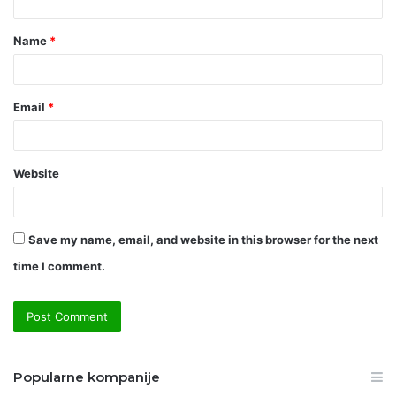
t
Name
*
*
Email
*
Website
Save my name, email, and website in this browser for the next
time I comment.
Popularne kompanije