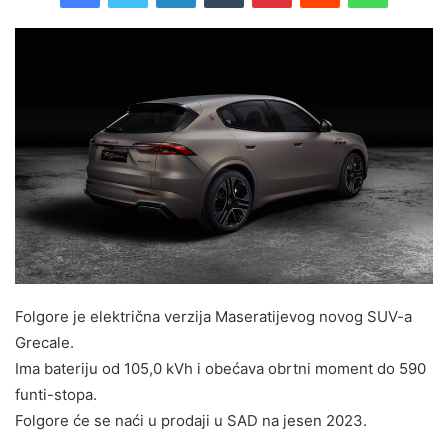
Folgore je električna verzija Maseratijevog novog SUV-a
Grecale.
Ima bateriju od 105,0 kVh i obećava obrtni moment do 590
funti-stopa.
Folgore će se naći u prodaji u SAD na jesen 2023.