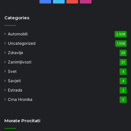
Categories
Automobili
2,508
Uncategorized
1,506
Zdravlje
29
Zanimljivosti
21
Svet
4
Savjeti
4
Estrada
2
Crna Hronika
2
Morate Procitati