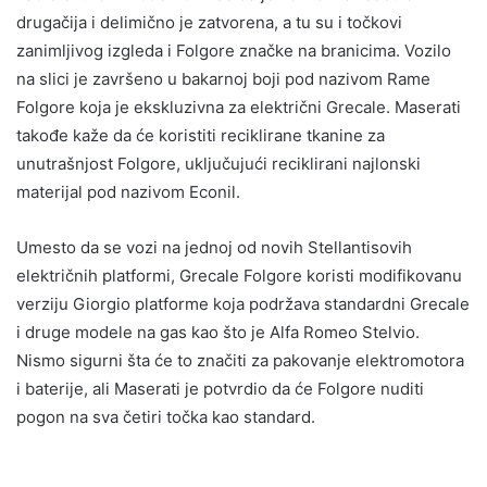
drugačija i delimično je zatvorena, a tu su i točkovi
zanimljivog izgleda i Folgore značke na branicima. Vozilo
na slici je završeno u bakarnoj boji pod nazivom Rame
Folgore koja je ekskluzivna za električni Grecale. Maserati
takođe kaže da će koristiti reciklirane tkanine za
unutrašnjost Folgore, uključujući reciklirani najlonski
materijal pod nazivom Econil.
Umesto da se vozi na jednoj od novih Stellantisovih
električnih platformi, Grecale Folgore koristi modifikovanu
verziju Giorgio platforme koja podržava standardni Grecale
i druge modele na gas kao što je Alfa Romeo Stelvio.
Nismo sigurni šta će to značiti za pakovanje elektromotora
i baterije, ali Maserati je potvrdio da će Folgore nuditi
pogon na sva četiri točka kao standard.