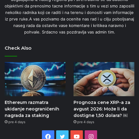
objektivni da prenosimo tacne informacije s tim u vezi smo zaposlili
nekoliko radnika koji ce raditi i na terenu i donositi vam informacije
iz prve ruke.A vas pozivamo da ocenite nas rad i u cilju poboljsanaj
naseg rada da ostavite vase komentare i kritikea naravno i
pohvale. Srdacno vas pozdravlja vas admin tim.
Check Also
Ethereum razmatra
Prognoza cene XRP-a za
ukidanje neograničenih
avgust 2026: Može li da
nagrada za staking
dostigne 1,50 dolara? ￼
pre 4 days
pre 4 days
Facebook
Twitter
YouTube
Instagram