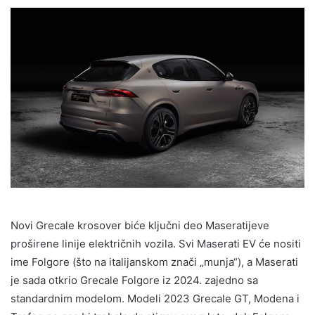
Novi Grecale krosover biće ključni deo Maseratijeve
proširene linije električnih vozila. Svi Maserati EV će nositi
ime Folgore (što na italijanskom znači „munja“), a Maserati
je sada otkrio Grecale Folgore iz 2024. zajedno sa
standardnim modelom. Modeli 2023 Grecale GT, Modena i