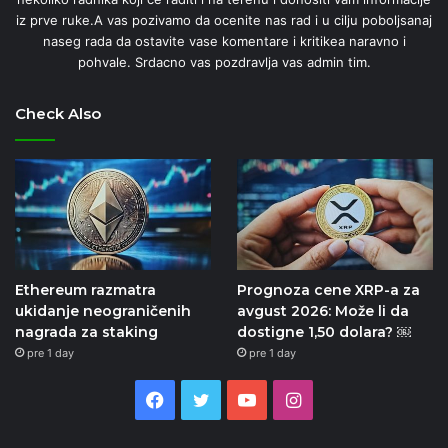
iz prve ruke.A vas pozivamo da ocenite nas rad i u cilju poboljsanaj
naseg rada da ostavite vase komentare i kritikea naravno i
pohvale. Srdacno vas pozdravlja vas admin tim.
Check Also
Ethereum razmatra
Prognoza cene XRP-a za
ukidanje neograničenih
avgust 2026: Može li da
nagrada za staking
dostigne 1,50 dolara? ￼
pre 1 day
pre 1 day
Facebook
Twitter
YouTube
Instagram