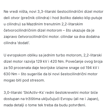
Ne vredi ništa, novi 3,3-litarski šestocilindrični dizel motor
deli otvor (prečnik cilindra) i hod (koliko daleko klip putuje
u cilindru) sa Mazdinim trenutnim 2,2-litarskim
četvorocilindričnim dizel motorom – što ukazuje da je
zapravo četvorocilindrični motor. cilindar sa dva dodatna
cilindra ‘dodati’.
U evropskom obliku sa jednim turbo motorom, 2,2-litarski
dizel motor razvija 129 kV i 420 Nm. Povećanje ovog broja
za 50 procenata daje teorijske izlazne snage od 194 kV i
630 Nm – što sugeriše da bi novi šestocilindrični motor
mogao biti pod stresom.
3,0-litarski ‘SkiActiv-Ks’ redni šestokrevetni motor biće
dostupan na tržištima uključujući Evropu (ali ne i Japan),
mada detalji o tome tek treba da budu potvrđeni.