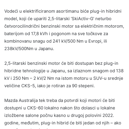
Vodeći u elektrificiranom asortimanu biće plug-in hibridni
model, koji će upariti 2,5-litarski ‘SkiActiv-G’ neturbo
četvorocilindrični benzinski motor sa električnim motorom,
baterijom od 17,8 kVh i pogonom na sve točkove za
kombinovanu snagu od 241 kV/500 Nm u Evropi, ili
238kV/500Nm u Japanu.
2,5-litarski benzinski motor će biti dostupan bez plug-in
hibridne tehnologije u Japanu, sa izlaznom snagom od 138
kV i 250 Nm – 2 kV/2 Nm na istom motoru u SUV-u srednje
veličine CKS-5, iako je rotiran za 90 stepeni.
Mazda Australija tek treba da potvrdi koji motori će biti
dostupni u CKS-60 lokalno nakon što dolasci u lokalne
izložbene salone počnu kasno u drugoj polovini 2022.
godine, međutim, plug-in hibrid će biti jedan od njih – ako