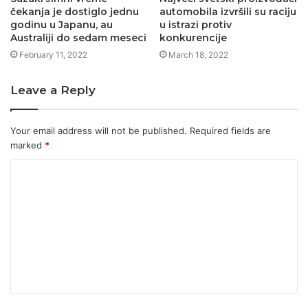
čekanja je dostiglo jednu
automobila izvršili su raciju
godinu u Japanu, au
u istrazi protiv
Australiji do sedam meseci
konkurencije
February 11, 2022
March 18, 2022
Leave a Reply
Your email address will not be published.
Required fields are
marked
*
C
o
m
m
e
n
t