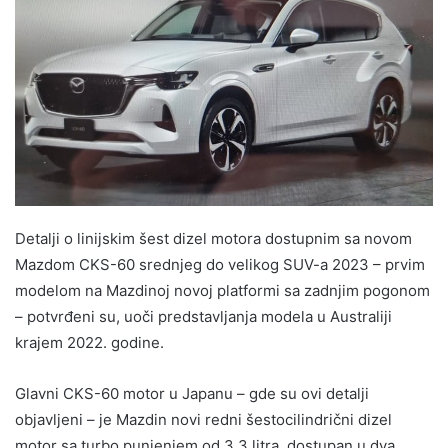
Detalji o linijskim šest dizel motora dostupnim sa novom
Mazdom CKS-60 srednjeg do velikog SUV-a 2023 – prvim
modelom na Mazdinoj novoj platformi sa zadnjim pogonom
– potvrđeni su, uoči predstavljanja modela u Australiji
krajem 2022. godine.
Glavni CKS-60 motor u Japanu – gde su ovi detalji
objavljeni – je Mazdin novi redni šestocilindrični dizel
motor sa turbo punjenjem od 3,3 litra, dostupan u dva