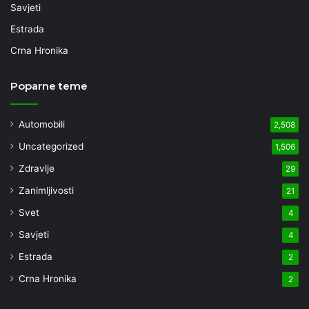
Savjeti
Estrada
Crna Hronika
Poparne teme
Automobili
2,508
Uncategorized
1,506
Zdravlje
29
Zanimljivosti
21
Svet
4
Savjeti
4
Estrada
2
Crna Hronika
2