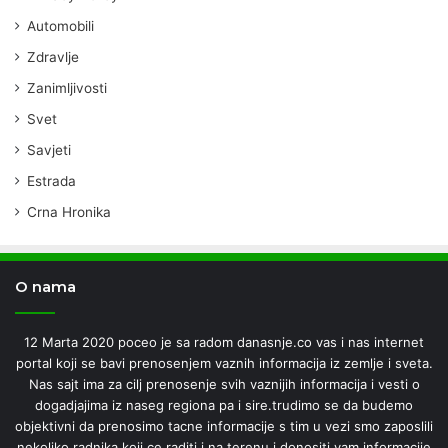
Automobili
Zdravlje
Zanimljivosti
Svet
Savjeti
Estrada
Crna Hronika
O nama
12 Marta 2020 poceo je sa radom danasnje.co vas i nas internet
portal koji se bavi prenosenjem vaznih informacija iz zemlje i sveta.
Nas sajt ima za cilj prenosenje svih vaznijih informacija i vesti o
dogadjajima iz naseg regiona pa i sire.trudimo se da budemo
objektivni da prenosimo tacne informacije s tim u vezi smo zaposlili
nekoliko radnika koji ce raditi i na terenu i donositi vam informacije