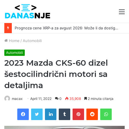
M
Prognoza cene XRP-a za avgust 2026: Može li da dostigne 1,50 dolara? ￼
Home
/
Automobili
Automobili
2023 Mazda CKS-60 dizel
šestocilindrični motori sa
detaljima
macax
April 11, 2022
0
35,908
2 minuta citanja
Facebook
Twitter
LinkedIn
Tumblr
Pinterest
Reddit
WhatsAp