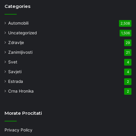
Categories
Automobili
2,508
Uncategorized
1,506
Zdravlje
29
Zanimljivosti
21
Svet
4
Savjeti
4
Estrada
2
Crna Hronika
2
Morate Procitati
Privacy Policy