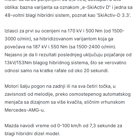
oblika: bazna varijanta sa oznakom „e-SkiActiv D“ i jedna sa
48-voltni blagi hibridni sistem, poznat kao ‘SkiActiv-D 3.3’.
Izlasci za prvi su ocenjeni na 170 kV i 500 Nm (od 1500-
3000 o/min), sa hibridizovanom varijantom koja ga
povećava na 187 kV i 550 Nm (sa 1500-2400 o/min).
Nejasno je da li rezultati poslednjeg uključuju pojačanje od
13kV/153Nm blagog hibridnog sistema, što se verovatno
odnosi samo na kratke rafale od oko 20 sekundi.
Motori šalju pogon na zadnji ili na sva četiri točka, u
zavisnosti od melodije, preko osmostepenog automatskog
menjača sa dizajnom sa više kvačila, sličnim vrhunskom
Mercedes-AMG-u.
Mazda navodi vreme od 0-100 km/h od 7,3 sekunde za
blagi hibridni dizel model.