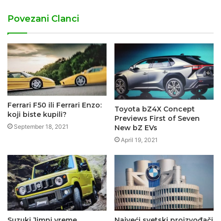
Povezani Clanci
Ferrari F50 ili Ferrari Enzo:
Toyota bZ4X Concept
koji biste kupili?
Previews First of Seven
September 18, 2021
New bZ EVs
April 19, 2021
Suzuki Jimni vreme
Najveći svetski proizvođači