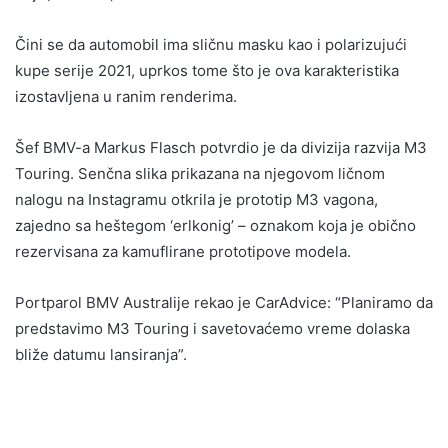
Čini se da automobil ima sličnu masku kao i polarizujući
kupe serije 2021, uprkos tome što je ova karakteristika
izostavljena u ranim renderima.
Šef BMV-a Markus Flasch potvrdio je da divizija razvija M3
Touring. Senčna slika prikazana na njegovom ličnom
nalogu na Instagramu otkrila je prototip M3 vagona,
zajedno sa heštegom ‘erlkonig’ – oznakom koja je obično
rezervisana za kamuflirane prototipove modela.
Portparol BMV Australije rekao je CarAdvice: “Planiramo da
predstavimo M3 Touring i savetovaćemo vreme dolaska
bliže datumu lansiranja”.