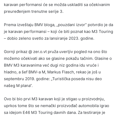
karavan performansi će se možda uskladiti sa očekivanim
preuređenjem trenutne serije 3.
Prema izveštaju BMV bloga, „pouzdani izvor“ potvrdio je da
je karavan performansi – koji će biti poznat kao M3 Touring
– dobio zeleno svetlo za lansiranje 2023. godine.
Gornji prikaz @ zer.o.vt pruža uverljiv pogled na ono što
možemo očekivati ako se glasine pokažu tačnim. Glasine o
BMV M3 karavanima već dugi niz godina idu vruće i
hladno, a šef BMV-a M, Markus Flasch, rekao je još u
septembru 2019. godine: „Turistička poseda nisu deo
našeg M plana“.
Ovo bi bio prvi M3 karavan koji je stigao u proizvodnju,
uprkos tome što se nemački proizvođač automobila igrao
sa idejom E46 M3 Touring davnih dana. Za testiranje je