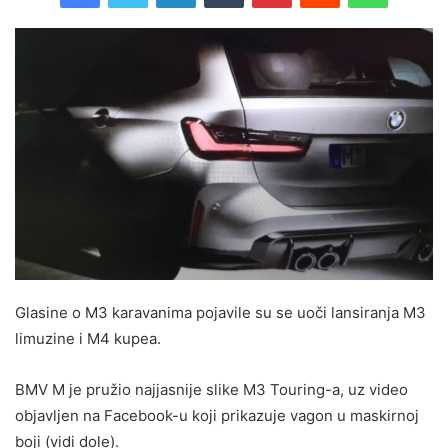
Glasine o M3 karavanima pojavile su se uoči lansiranja M3
limuzine i M4 kupea.
BMV M je pružio najjasnije slike M3 Touring-a, uz video
objavljen na Facebook-u koji prikazuje vagon u maskirnoj
boji (vidi dole).