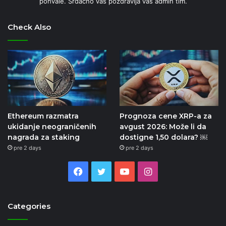
pohvale. Srdacno vas pozdravlja vas admin tim.
Check Also
Ethereum razmatra
Prognoza cene XRP-a za
ukidanje neograničenih
avgust 2026: Može li da
nagrada za staking
dostigne 1,50 dolara? ￼
pre 2 days
pre 2 days
Facebook
Twitter
YouTube
Instagram
Categories