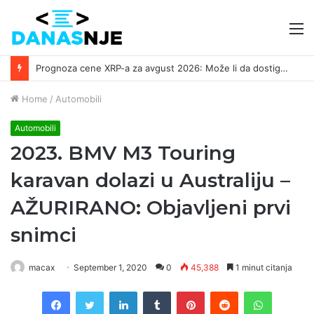
M
Prognoza cene XRP-a za avgust 2026: Može li da dostigne 1,50 dolara? ￼
Home
/
Automobili
Automobili
2023. BMV M3 Touring
karavan dolazi u Australiju –
AŽURIRANO: Objavljeni prvi
snimci
macax
September 1, 2020
0
45,388
1 minut citanja
Facebook
Twitter
LinkedIn
Tumblr
Pinterest
Reddit
WhatsAp