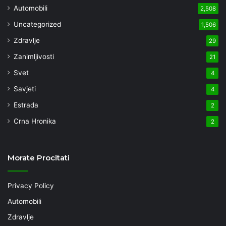
Automobili
2,508
Uncategorized
1,506
Zdravlje
29
Zanimljivosti
21
Svet
4
Savjeti
4
Estrada
2
Crna Hronika
2
Morate Procitati
Privacy Policy
Automobili
Zdravlje