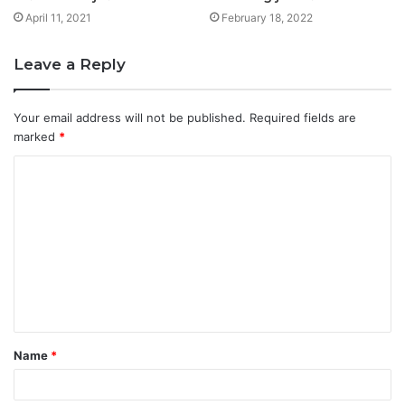
April 11, 2021
February 18, 2022
Leave a Reply
Your email address will not be published.
Required fields are
marked
*
C
o
m
m
e
n
t
Name
*
*