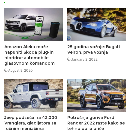
Amazon Aleka može
25 godina vožnje: Bugatti
napuniti Skoda plug-in
Veiron, prva vožnja
hibridne automobile
January 2, 2022
glasovnom komandom
August 9, 2020
Jeep podseća na 43.000
Potrošnja goriva Ford
Vranglera, gladijatora sa
Ranger 2022 raste kako se
ručnim menjačima
tehnologija briše