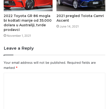
2022 Toyota GR 86 mogla
2021 pregled Toiota Camri
bi koštati manje od 35.000
Ascent
dolara u Australiji, tvrde
June 14, 2021
prodavci
November 1, 2021
Leave a Reply
Your email address will not be published.
Required fields are
marked
*
C
o
m
m
e