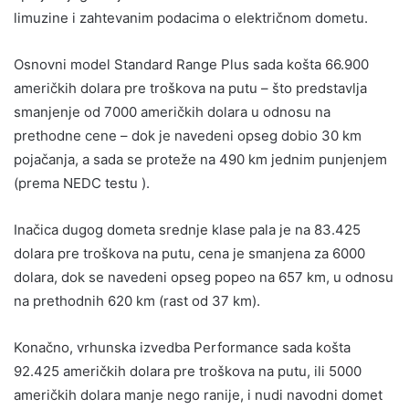
limuzine i zahtevanim podacima o električnom dometu.
Osnovni model Standard Range Plus sada košta 66.900
američkih dolara pre troškova na putu – što predstavlja
smanjenje od 7000 američkih dolara u odnosu na
prethodne cene – dok je navedeni opseg dobio 30 km
pojačanja, a sada se proteže na 490 km jednim punjenjem
(prema NEDC testu ).
Inačica dugog dometa srednje klase pala je na 83.425
dolara pre troškova na putu, cena je smanjena za 6000
dolara, dok se navedeni opseg popeo na 657 km, u odnosu
na prethodnih 620 km (rast od 37 km).
Konačno, vrhunska izvedba Performance sada košta
92.425 američkih dolara pre troškova na putu, ili 5000
američkih dolara manje nego ranije, i nudi navodni domet