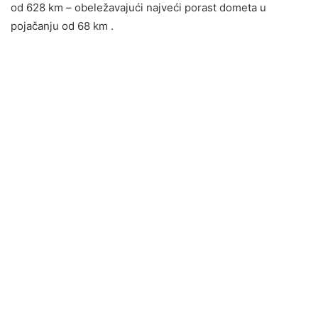
od 628 km – obeležavajući najveći porast dometa u
pojačanju od 68 km .