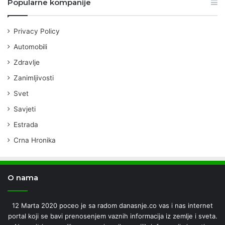
Popularne kompanije
Privacy Policy
Automobili
Zdravlje
Zanimljivosti
Svet
Savjeti
Estrada
Crna Hronika
O nama
12 Marta 2020 poceo je sa radom danasnje.co vas i nas internet
portal koji se bavi prenosenjem vaznih informacija iz zemlje i sveta.