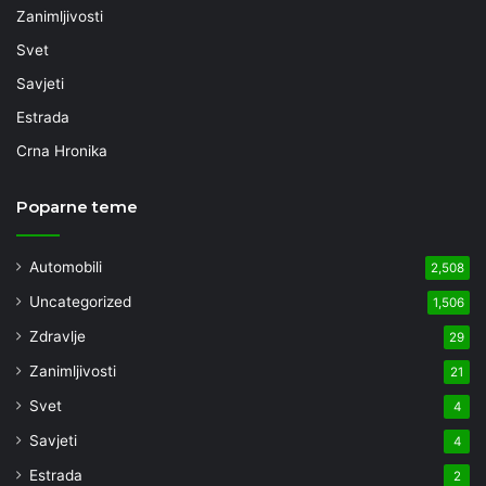
Zanimljivosti
Svet
Savjeti
Estrada
Crna Hronika
Poparne teme
Automobili
2,508
Uncategorized
1,506
Zdravlje
29
Zanimljivosti
21
Svet
4
Savjeti
4
Estrada
2