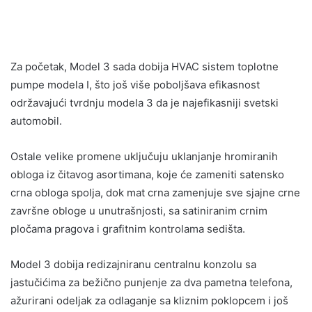
Za početak, Model 3 sada dobija HVAC sistem toplotne
pumpe modela I, što još više poboljšava efikasnost
održavajući tvrdnju modela 3 da je najefikasniji svetski
automobil.
Ostale velike promene uključuju uklanjanje hromiranih
obloga iz čitavog asortimana, koje će zameniti satensko
crna obloga spolja, dok mat crna zamenjuje sve sjajne crne
završne obloge u unutrašnjosti, sa satiniranim crnim
pločama pragova i grafitnim kontrolama sedišta.
Model 3 dobija redizajniranu centralnu konzolu sa
jastučićima za bežično punjenje za dva pametna telefona,
ažurirani odeljak za odlaganje sa kliznim poklopcem i još