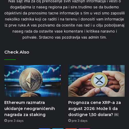
Nas sajt ima za cilj prenosenje svih vaznijih informacija i vesti o
dogadjajima iz naseg regiona pa i sire.trudimo se da budemo
objektivni da prenosimo tacne informacije s tim u vezi smo zaposlili
nekoliko radnika koji ce raditi i na terenu i donositi vam informacije
iz prve ruke.A vas pozivamo da ocenite nas rad i u cilju poboljsanaj
naseg rada da ostavite vase komentare i kritikea naravno i
pohvale. Srdacno vas pozdravlja vas admin tim.
Check Also
Ethereum razmatra
Prognoza cene XRP-a za
ukidanje neograničenih
avgust 2026: Može li da
nagrada za staking
dostigne 1,50 dolara? ￼
pre 3 days
pre 3 days