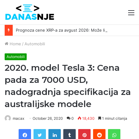
M
Prognoza cene XRP-a za avgust 2026: Može li da dostigne 1,50 dolara? ￼
Home
/
Automobili
Automobili
2020. model Tesla 3: Cena
pada za 7000 USD,
nadogradnja specifikacija za
australijske modele
macax
October 26, 2020
0
18,430
1 minut citanja
Facebook
Twitter
LinkedIn
Tumblr
Pinterest
Reddit
WhatsAp