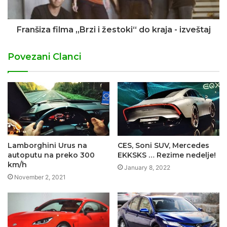
Franšiza filma „Brzi i žestoki“ do kraja - izveštaj
Povezani Clanci
Lamborghini Urus na
CES, Soni SUV, Mercedes
autoputu na preko 300
EKKSKS … Rezime nedelje!
km/h
January 8, 2022
November 2, 2021