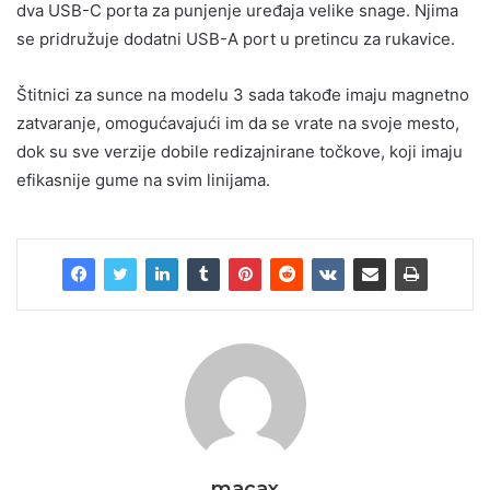
dva USB-C porta za punjenje uređaja velike snage. Njima
se pridružuje dodatni USB-A port u pretincu za rukavice.
Štitnici za sunce na modelu 3 sada takođe imaju magnetno
zatvaranje, omogućavajući im da se vrate na svoje mesto,
dok su sve verzije dobile redizajnirane točkove, koji imaju
efikasnije gume na svim linijama.
macax