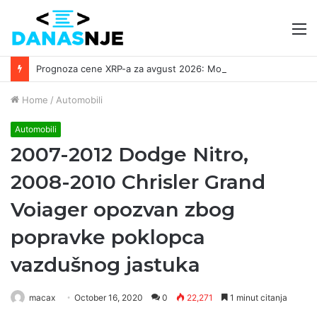
M
Prognoza cene XRP-a za avgust 2026: Može li da dostigne 1,50 dolara? ￼
Home
/
Automobili
Automobili
2007-2012 Dodge Nitro,
2008-2010 Chrisler Grand
Voiager opozvan zbog
popravke poklopca
vazdušnog jastuka
macax
October 16, 2020
0
22,271
1 minut citanja