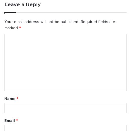
Leave a Reply
Your email address will not be published.
Required fields are
marked
*
C
o
m
m
e
n
t
Name
*
*
Email
*