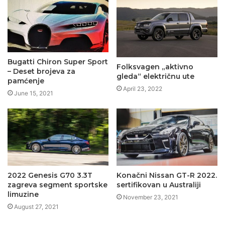
Bugatti Chiron Super Sport
Folksvagen „aktivno
– Deset brojeva za
gleda“ električnu ute
pamćenje
April 23, 2022
June 15, 2021
2022 Genesis G70 3.3T
Konačni Nissan GT-R 2022.
zagreva segment sportske
sertifikovan u Australiji
limuzine
November 23, 2021
August 27, 2021