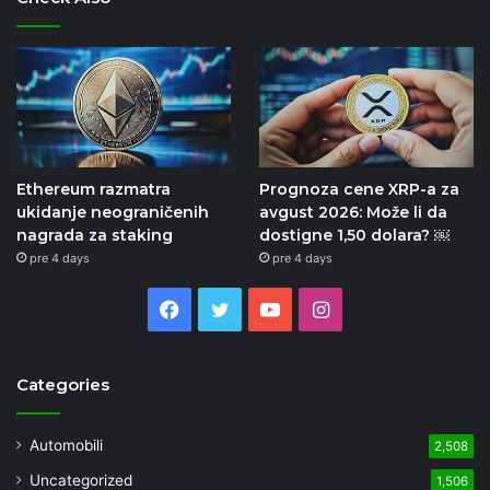
Ethereum razmatra
Prognoza cene XRP-a za
ukidanje neograničenih
avgust 2026: Može li da
nagrada za staking
dostigne 1,50 dolara? ￼
pre 4 days
pre 4 days
Facebook
Twitter
YouTube
Instagram
Categories
Automobili
2,508
Uncategorized
1,506