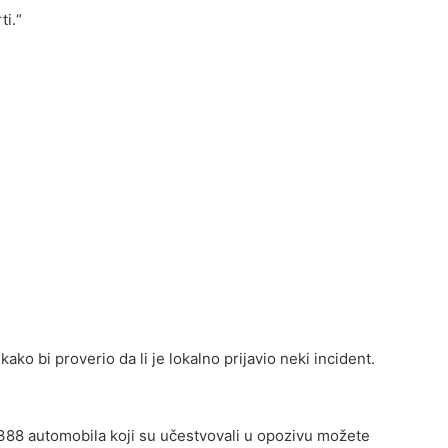
ti.“
ako bi proverio da li je lokalno prijavio neki incident.
 9388 automobila koji su učestvovali u opozivu možete