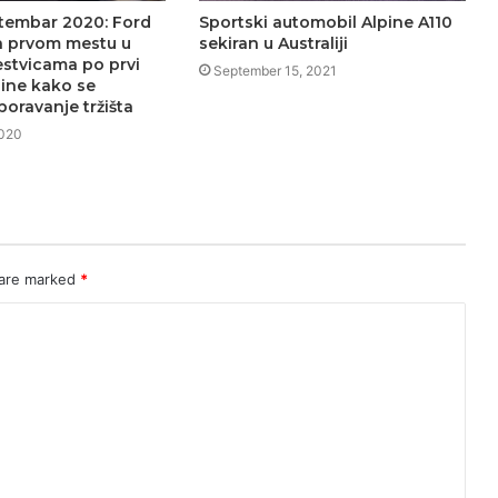
tembar 2020: Ford
Sportski automobil Alpine A110
a prvom mestu u
sekiran u Australiji
estvicama po prvi
September 15, 2021
dine kako se
poravanje tržišta
2020
 are marked
*