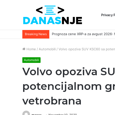
Privacy 
Breaking News
Home
/
Automobili
/
Volvo opoziva SUV KSC60 sa poten
Automobili
Volvo opoziva S
potencijalnom g
vetrobrana
macax
November 10, 2020