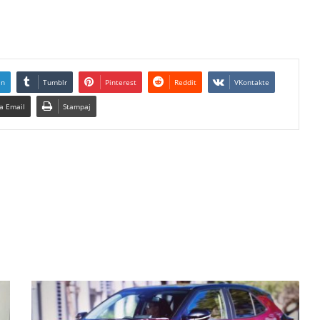
In
Tumblr
Pinterest
Reddit
VKontakte
a Email
Stampaj