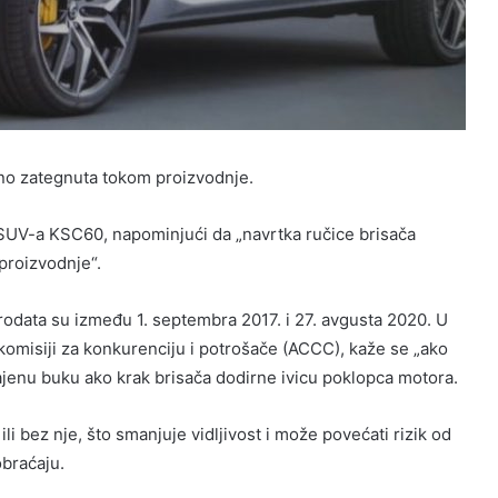
jno zategnuta tokom proizvodnje.
 SUV-a KSC60, napominjući da „navrtka ručice brisača
proizvodnje“.
data su između 1. septembra 2017. i 27. avgusta 2020. U
komisiji za konkurenciju i potrošače (ACCC), kaže se „ako
čajenu buku ako krak brisača dodirne ivicu poklopca motora.
li bez nje, što smanjuje vidljivost i može povećati rizik od
obraćaju.