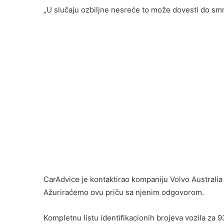
„U slučaju ozbiljne nesreće to može dovesti do smr
CarAdvice je kontaktirao kompaniju Volvo Australia k
Ažuriraćemo ovu priču sa njenim odgovorom.
Kompletnu listu identifikacionih brojeva vozila za