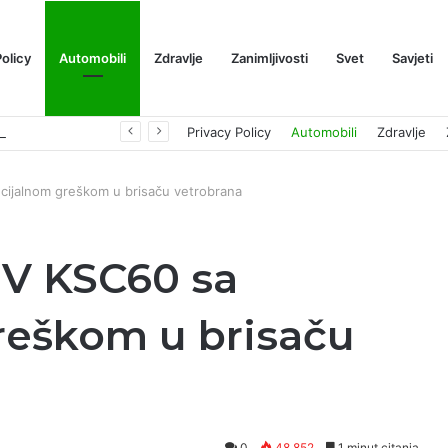
Policy
Automobili
Zdravlje
Zanimljivosti
Svet
Savjeti
Prognoza cene XRP-a za avgust 2026: Može li da dostigne 1,50 dolara? ￼
Privacy Policy
Automobili
Zdravlje
cijalnom greškom u brisaču vetrobrana
UV KSC60 sa
reškom u brisaču
0
48,852
1 minut citanja