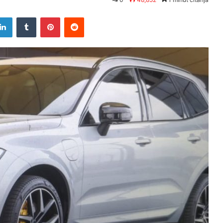
tter
LinkedIn
Tumblr
Pinterest
Reddit