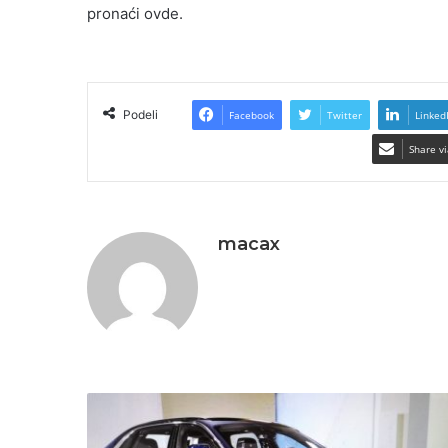
pronaći ovde.
Podeli
Facebook
Twitter
Linked
Share vi
macax