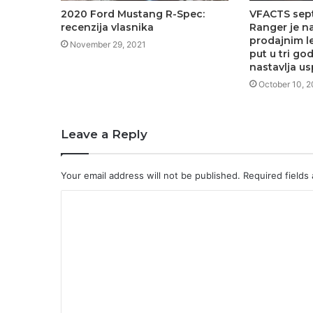
2020 Ford Mustang R-Spec:
VFACTS sep
recenzija vlasnika
Ranger je n
prodajnim l
November 29, 2021
put u tri go
nastavlja us
October 10, 
Leave a Reply
Your email address will not be published.
Required fields
C
o
m
m
e
n