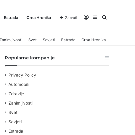
Log
Sidebar
Pretraga
Estrada
Crna Hronika
Zaprati
Zanimljivosti
Svet
Savjeti
Estrada
Crna Hronika
In
za
Popularne kompanije
Privacy Policy
Automobili
Zdravlje
Zanimljivosti
Svet
Savjeti
Estrada