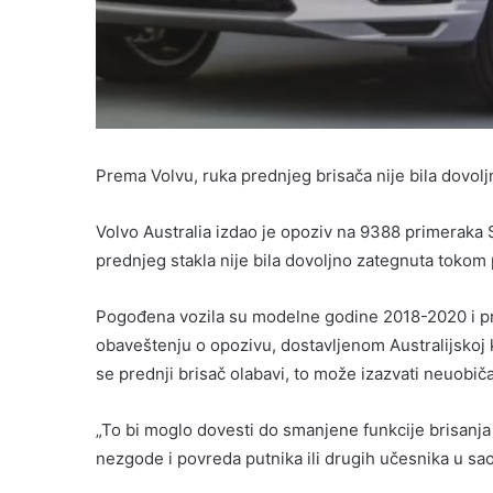
Prema Volvu, ruka prednjeg brisača nije bila dovol
Volvo Australia izdao je opoziv na 9388 primeraka
prednjeg stakla nije bila dovoljno zategnuta tokom 
Pogođena vozila su modelne godine 2018-2020 i pro
obaveštenju o opozivu, dostavljenom Australijskoj 
se prednji brisač olabavi, to može izazvati neuobi
„To bi moglo dovesti do smanjene funkcije brisanja i
nezgode i povreda putnika ili drugih učesnika u sa