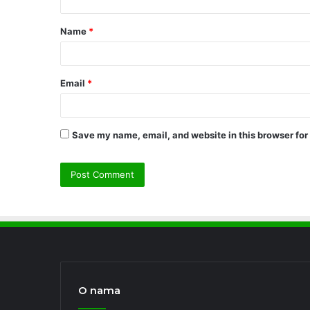
t
Name
*
*
Email
*
Save my name, email, and website in this browser for
O nama