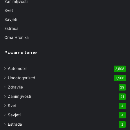
Zanimljivosti
Svet
Savjeti
Estrada
Crna Hronika
Poparne teme
Automobili
2,508
Uncategorized
1,506
Zdravlje
29
Zanimljivosti
21
Svet
4
Savjeti
4
Estrada
2