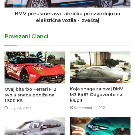
BMV preusmerava fabričku proizvodnju na
električna vozila - izveštaj
Povezani Clanci
Koja snaga za ovaj BMV
Ovaj biturbo Ferrari F12
M3 E46? Odgovorite na
svoju snagu podiže na
klupi!
1.500 KS
September 11, 2021
July 29, 2021