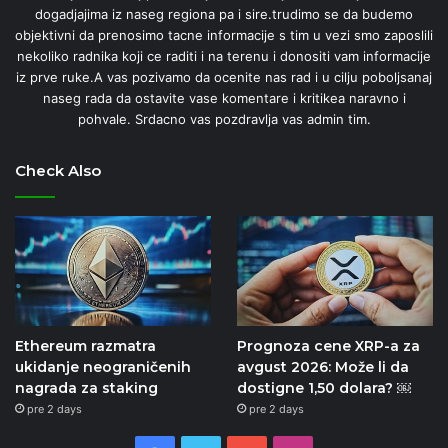
dogadjajima iz naseg regiona pa i sire.trudimo se da budemo
objektivni da prenosimo tacne informacije s tim u vezi smo zaposlili
nekoliko radnika koji ce raditi i na terenu i donositi vam informacije
iz prve ruke.A vas pozivamo da ocenite nas rad i u cilju poboljsanaj
naseg rada da ostavite vase komentare i kritikea naravno i
pohvale. Srdacno vas pozdravlja vas admin tim.
Check Also
Ethereum razmatra
Prognoza cene XRP-a za
ukidanje neograničenih
avgust 2026: Može li da
nagrada za staking
dostigne 1,50 dolara? ￼
pre 2 days
pre 2 days