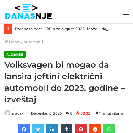
M
Prognoza cene XRP-a za avgust 2026: Može li da dostigne 1,50 dolara? ￼
Home
/
Automobili
Automobili
Volksvagen bi mogao da
lansira jeftini električni
automobil do 2023. godine –
izveštaj
macax
December 6, 2020
0
38,321
1 minut citanja
Facebook
Twitter
LinkedIn
Tumblr
Pinterest
Reddit
WhatsAp