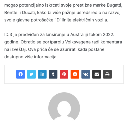
mogao potencijalno iskrcati svoje prestižne marke Bugatti,
Bentlei i Ducati, kako bi više pažnje usredsredio na razvoj
svoje glavne potrošačke ‘ID’ linije električnih vozila.
ID.3 je predviđen za lansiranje u Australiji tokom 2022.
godine. Obratio se portparolu Volksvagena radi komentara
na izveštaj. Ova priča će se ažurirati kada postane
dostupno više informacija.