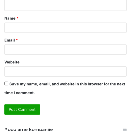
n
t
Name
*
*
Email
*
Website
Save my name, email, and website in this browser for the next
time I comment.
Popularne kompanije