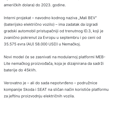
američkih dolara) do 2023. godine.
Interni projekat – navodno kodnog naziva „Mali BEV“
(baterijsko električno vozilo) – ima zadatak da izgradi
gradski automobil pristupačniji od trenutnog ID.3, koji je
zvanično pokrenut za Evropu u septembru i po ceni od
35.575 evra (AU) 58.000 USD) u Nemačkoj.
Novi model će se zasnivati na modularnoj platformi MEB-
Lite nemačkog proizvođača, koja je dizajnirana da sadrži
baterije do 45kVh.
Verovatno je – ali do sada nepotvrđeno – podružnice
kompanije Skoda i SEAT na sličan način koristiće platformu
za jeftinu proizvodnju električnih vozila.