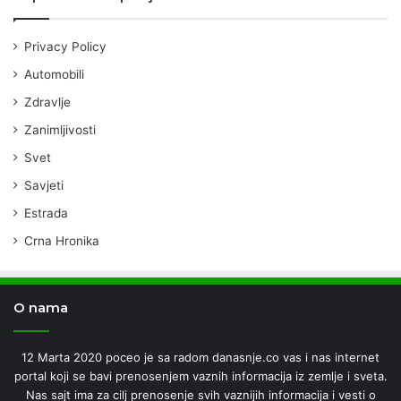
Privacy Policy
Automobili
Zdravlje
Zanimljivosti
Svet
Savjeti
Estrada
Crna Hronika
O nama
12 Marta 2020 poceo je sa radom danasnje.co vas i nas internet
portal koji se bavi prenosenjem vaznih informacija iz zemlje i sveta.
Nas sajt ima za cilj prenosenje svih vaznijih informacija i vesti o