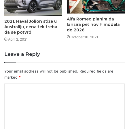
Alfa Romeo planira da
2021. Haval Jolion stiže u
lansira pet novih modela
Australiju, cena tek treba
do 2026
da se potvrdi
October 10, 2021
April 2, 2021
Leave a Reply
Your email address will not be published.
Required fields are
marked
*
C
o
m
m
e