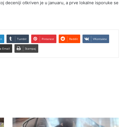
 deceniji otkriven je u januaru, a prve lokalne isporuke se
In
Tumblr
Pinterest
Reddit
VKontakte
a Email
Stampaj