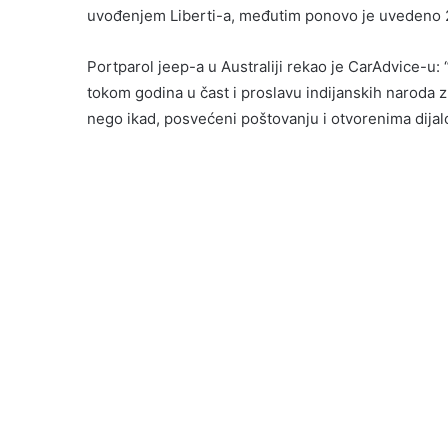
uvođenjem Liberti-a, međutim ponovo je uvedeno 
Portparol jeep-a u Australiji rekao je CarAdvice-u:
tokom godina u čast i proslavu indijanskih naroda z
nego ikad, posvećeni poštovanju i otvorenima dijal