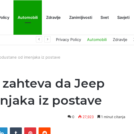
Policy
Automobili
Zdravlje
Zanimljivosti
Svet
Savjeti
Prognoza cene XRP-a za avgust 2026: Može li da dostigne 1,50 dolara? ￼
Privacy Policy
Automobili
Zdravlje
odustane od imenjaka iz postave
 zahteva da Jeep
njaka iz postave
0
27,923
1 minut citanja
tter
LinkedIn
Tumblr
Pinterest
Reddit