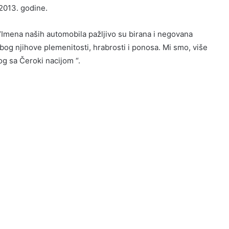
2013. godine.
 “Imena naših automobila pažljivo su birana i negovana
bog njihove plemenitosti, hrabrosti i ponosa. Mi smo, više
og sa Čeroki nacijom “.