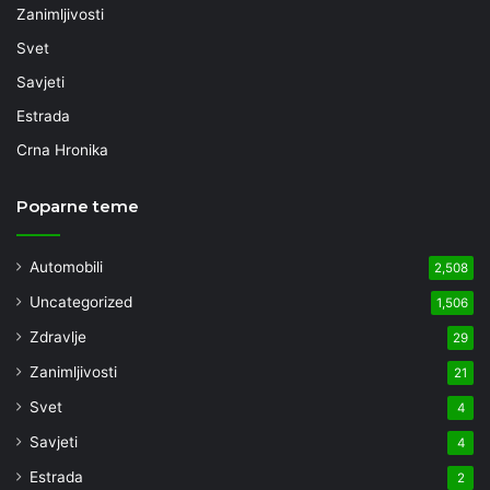
Zanimljivosti
Svet
Savjeti
Estrada
Crna Hronika
Poparne teme
Automobili
2,508
Uncategorized
1,506
Zdravlje
29
Zanimljivosti
21
Svet
4
Savjeti
4
Estrada
2