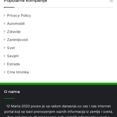
Popularne kompanije
Privacy Policy
Automobili
Zdravlje
Zanimljivosti
Svet
Savjeti
Estrada
Crna Hronika
O nama
12 Marta 2020 poceo je sa radom danasnje.co vas i nas internet
portal koji se bavi prenosenjem vaznih informacija iz zemlje i sveta.
Nas sajt ima za cilj prenosenje svih vaznijih informacija i vesti o