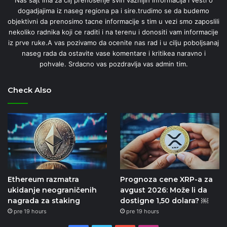
dogadjajima iz naseg regiona pa i sire.trudimo se da budemo
objektivni da prenosimo tacne informacije s tim u vezi smo zaposlili
nekoliko radnika koji ce raditi i na terenu i donositi vam informacije
iz prve ruke.A vas pozivamo da ocenite nas rad i u cilju poboljsanaj
naseg rada da ostavite vase komentare i kritikea naravno i
pohvale. Srdacno vas pozdravlja vas admin tim.
Check Also
Ethereum razmatra
Prognoza cene XRP-a za
ukidanje neograničenih
avgust 2026: Može li da
nagrada za staking
dostigne 1,50 dolara? ￼
pre 19 hours
pre 19 hours