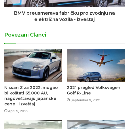
BMV preusmerava fabričku proizvodnju na
električna vozila - izveštaj
Povezani Clanci
Nissan Z za 2022. mogao
2021 pregled Volksvagen
bi koštati 65.000 AU,
Golf R-Line
nagoveštavaju japanske
September 9, 2021
cene – izveštaj
April 9, 2022