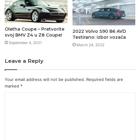
Oletha Coupe – Pretvorite
2022 Volvo S90 B6 AVD
svoj BMV Z4 u Z8 Coupe!
Testirano: izbor vozača
September 4, 2021
March 24, 2022
Leave a Reply
Your email address will not be published.
Required fields are
marked
*
C
o
m
m
e