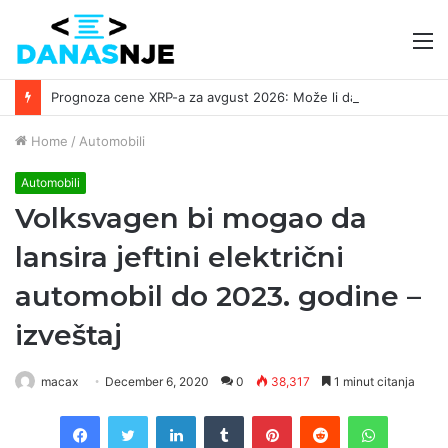
M
Prognoza cene XRP-a za avgust 2026: Može li da dostigne 1,50 dolara? ￼
Home
/
Automobili
Automobili
Volksvagen bi mogao da
lansira jeftini električni
automobil do 2023. godine –
izveštaj
macax
December 6, 2020
0
38,317
1 minut citanja
Facebook
Twitter
LinkedIn
Tumblr
Pinterest
Reddit
WhatsAp