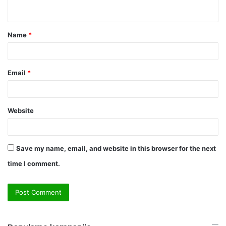
n
t
Name
*
*
Email
*
Website
Save my name, email, and website in this browser for the next
time I comment.