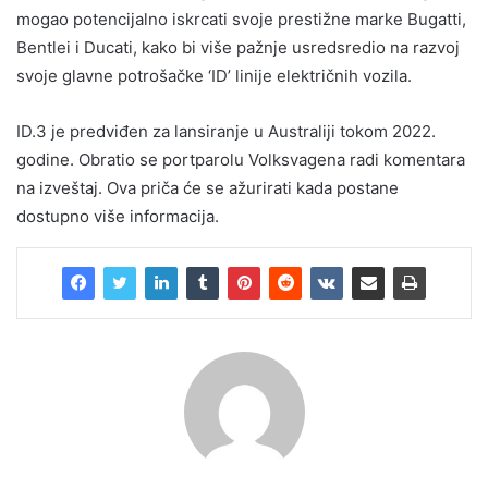
mogao potencijalno iskrcati svoje prestižne marke Bugatti,
Bentlei i Ducati, kako bi više pažnje usredsredio na razvoj
svoje glavne potrošačke ‘ID’ linije električnih vozila.
ID.3 je predviđen za lansiranje u Australiji tokom 2022.
godine. Obratio se portparolu Volksvagena radi komentara
na izveštaj. Ova priča će se ažurirati kada postane
dostupno više informacija.