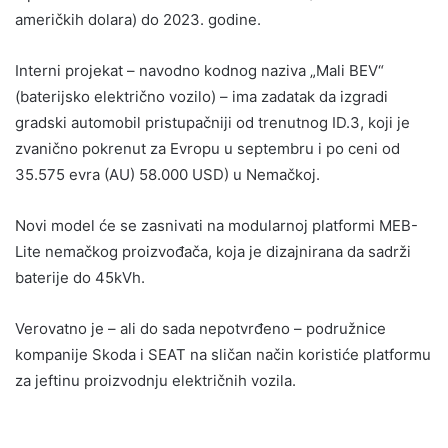
američkih dolara) do 2023. godine.
Interni projekat – navodno kodnog naziva „Mali BEV“
(baterijsko električno vozilo) – ima zadatak da izgradi
gradski automobil pristupačniji od trenutnog ID.3, koji je
zvanično pokrenut za Evropu u septembru i po ceni od
35.575 evra (AU) 58.000 USD) u Nemačkoj.
Novi model će se zasnivati na modularnoj platformi MEB-
Lite nemačkog proizvođača, koja je dizajnirana da sadrži
baterije do 45kVh.
Verovatno je – ali do sada nepotvrđeno – podružnice
kompanije Skoda i SEAT na sličan način koristiće platformu
za jeftinu proizvodnju električnih vozila.