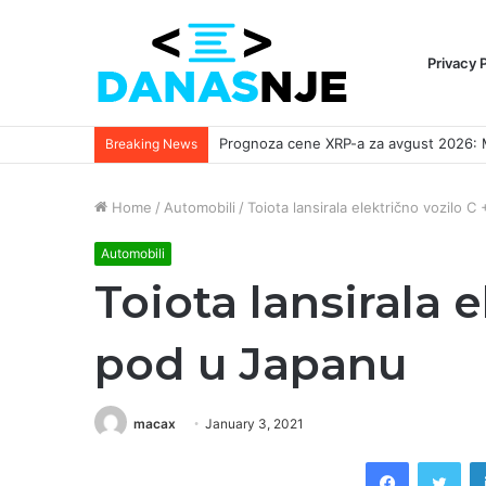
Privacy 
Breaking News
Home
/
Automobili
/
Toiota lansirala električno vozilo 
Automobili
Toiota lansirala e
pod u Japanu
macax
January 3, 2021
Facebook
Twi