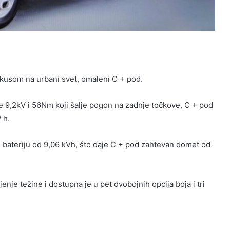
fokusom na urbani svet, omaleni C + pod.
 9,2kV i 56Nm koji šalje pogon na zadnje točkove, C + pod
 h.
u bateriju od 9,06 kVh, što daje C + pod zahtevan domet od
enje težine i dostupna je u pet dvobojnih opcija boja i tri