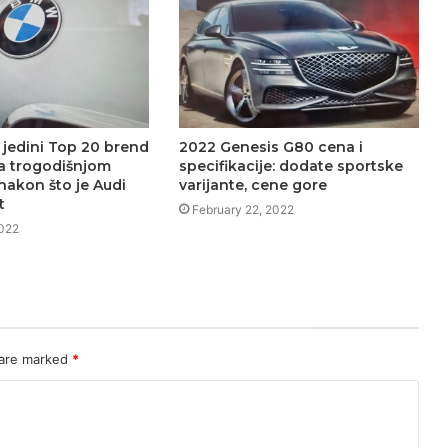
 jedini Top 20 brend
2022 Genesis G80 cena i
 sa trogodišnjom
specifikacije: dodate sportske
nakon što je Audi
varijante, cene gore
t
February 22, 2022
2022
 are marked
*