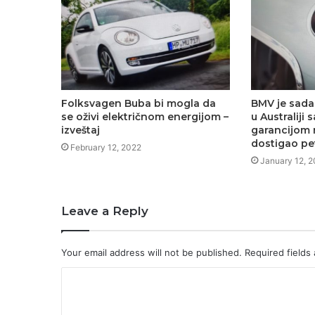
Folksvagen Buba bi mogla da
BMV je sada
se oživi električnom energijom –
u Australiji
izveštaj
garancijom 
dostigao pe
February 12, 2022
January 12, 
Leave a Reply
Your email address will not be published.
Required fields
C
o