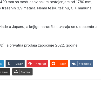
ka 2490 mm sa međuosovinskim rastojanjem od 1780 mm,
e traženih 3,9 metara. Nema tešku težinu, C + mahuna
 vlade u Japanu, a knjige narudžbi otvaraju se u decembru
D), a privatna prodaja započinje 2022. godine.
In
Tumblr
Pinterest
Reddit
VKontakte
a Email
Stampaj