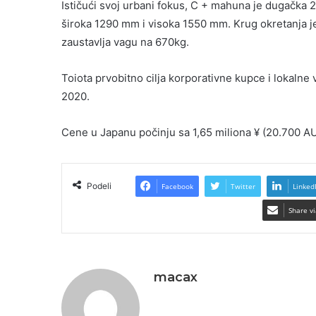
Ističući svoj urbani fokus, C + mahuna je dugač
široka 1290 mm i visoka 1550 mm. Krug okretanja j
zaustavlja vagu na 670kg.
Toiota prvobitno cilja korporativne kupce i lokalne
2020.
Cene u Japanu počinju sa 1,65 miliona ¥ (20.700 AU
Podeli
Facebook
Twitter
Linked
Share vi
macax