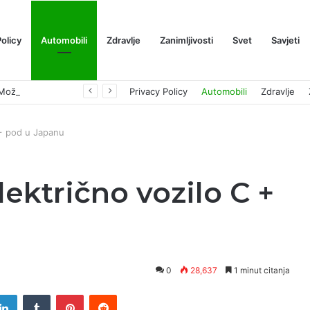
Policy
Automobili
Zdravlje
Zanimljivosti
Svet
Savjeti
Prognoza cene XRP-a za avgust 2026: Može li da dostigne 1,50 dolara? ￼
Privacy Policy
Automobili
Zdravlje
C + pod u Japanu
lektrično vozilo C +
0
28,637
1 minut citanja
tter
LinkedIn
Tumblr
Pinterest
Reddit