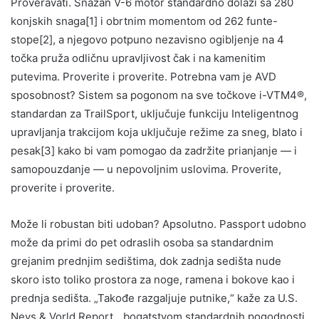
Proveravati. Snažan V-6 motor standardno dolazi sa 280
konjskih snaga[1] i obrtnim momentom od 262 funte-
stope[2], a njegovo potpuno nezavisno ogibljenje na 4
točka pruža odličnu upravljivost čak i na kamenitim
putevima. Proverite i proverite. Potrebna vam je AVD
sposobnost? Sistem sa pogonom na sve točkove i-VTM4®,
standardan za TrailSport, uključuje funkciju Inteligentnog
upravljanja trakcijom koja uključuje režime za sneg, blato i
pesak[3] kako bi vam pomogao da zadržite prianjanje — i
samopouzdanje — u nepovoljnim uslovima. Proverite,
proverite i proverite.
Može li robustan biti udoban? Apsolutno. Passport udobno
može da primi do pet odraslih osoba sa standardnim
grejanim prednjim sedištima, dok zadnja sedišta nude
skoro isto toliko prostora za noge, ramena i bokove kao i
prednja sedišta. „Takođe razgaljuje putnike,“ kaže za U.S.
Nevs & Vorld Report, „bogatstvom standardnih pogodnosti,