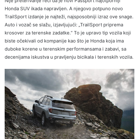
Nije preterivanje reći da je novi Passport najotporniji
Honda SUV ikada napravljen. A njegovo potpuno novo
TrailSport izdanje je najteži, najsposobniji izraz ove snage.
Auto i vozač se slažu, izjavljujući: „TrailSport priprema
krosover za terenske zadatke.“ To je upravo tip vozila koji
biste očekivali od kompanije kao što je Honda koja ima
duboke korene u terenskim performansama i zabavi, sa
decenijama iskustva u pravljenju bicikala i terenskih vozila.