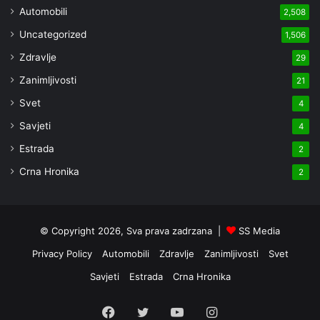
Automobili
2,508
Uncategorized
1,506
Zdravlje
29
Zanimljivosti
21
Svet
4
Savjeti
4
Estrada
2
Crna Hronika
2
© Copyright 2026, Sva prava zadrzana |
SS Media
Privacy Policy
Automobili
Zdravlje
Zanimljivosti
Svet
Savjeti
Estrada
Crna Hronika
Facebook
Twitter
YouTube
Instagram