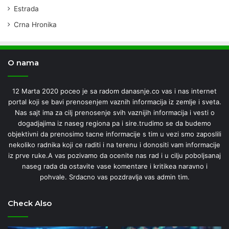
Estrada
Crna Hronika
O nama
12 Marta 2020 poceo je sa radom danasnje.co vas i nas internet
portal koji se bavi prenosenjem vaznih informacija iz zemlje i sveta.
Nas sajt ima za cilj prenosenje svih vaznijih informacija i vesti o
dogadjajima iz naseg regiona pa i sire.trudimo se da budemo
objektivni da prenosimo tacne informacije s tim u vezi smo zaposlili
nekoliko radnika koji ce raditi i na terenu i donositi vam informacije
iz prve ruke.A vas pozivamo da ocenite nas rad i u cilju poboljsanaj
naseg rada da ostavite vase komentare i kritikea naravno i
pohvale. Srdacno vas pozdravlja vas admin tim.
Check Also