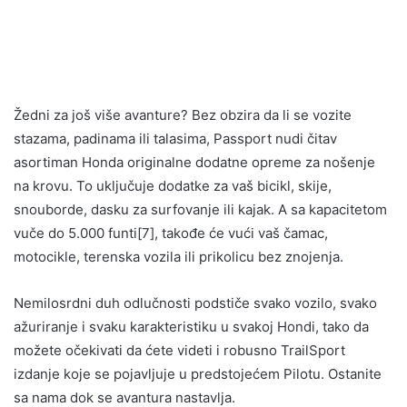
Žedni za još više avanture? Bez obzira da li se vozite
stazama, padinama ili talasima, Passport nudi čitav
asortiman Honda originalne dodatne opreme za nošenje
na krovu. To uključuje dodatke za vaš bicikl, skije,
snouborde, dasku za surfovanje ili kajak. A sa kapacitetom
vuče do 5.000 funti[7], takođe će vući vaš čamac,
motocikle, terenska vozila ili prikolicu bez znojenja.
Nemilosrdni duh odlučnosti podstiče svako vozilo, svako
ažuriranje i svaku karakteristiku u svakoj Hondi, tako da
možete očekivati da ćete videti i robusno TrailSport
izdanje koje se pojavljuje u predstojećem Pilotu. Ostanite
sa nama dok se avantura nastavlja.