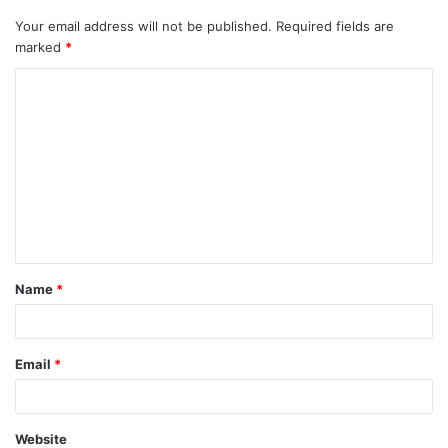
Your email address will not be published.
Required fields are
marked
*
C
o
m
m
e
n
t
Name
*
*
Email
*
Website