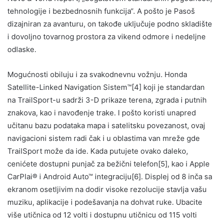
tehnologije i bezbednosnih funkcija“. A pošto je Pasoš
dizajniran za avanturu, on takođe uključuje podno skladište
i dovoljno tovarnog prostora za vikend odmore i nedeljne
odlaske.
Mogućnosti obiluju i za svakodnevnu vožnju. Honda
Satellite-Linked Navigation Sistem™[4] koji je standardan
na TrailSport-u sadrži 3-D prikaze terena, zgrada i putnih
znakova, kao i navođenje trake. I pošto koristi unapred
učitanu bazu podataka mapa i satelitsku povezanost, ovaj
navigacioni sistem radi čak i u oblastima van mreže gde
TrailSport može da ide. Kada putujete ovako daleko,
cenićete dostupni punjač za bežični telefon[5], kao i Apple
CarPlai® i Android Auto™ integraciju[6]. Displej od 8 inča sa
ekranom osetljivim na dodir visoke rezolucije stavlja vašu
muziku, aplikacije i podešavanja na dohvat ruke. Ubacite
više utičnica od 12 volti i dostupnu utičnicu od 115 volti