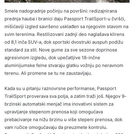
Smele nadogradnje počinju na površini: redizajnirana
prednja hauba i branici daju Passport TrailSport-u čvršći,
mišićaviji izgled savršeno usklađen sa njegovim stavom na
svim terenima. Restilizovani zadnji deo naglašava klirens
od 8,1 inča SUV-a, dok sportski dvostruki auspuh podižu
standard za stil. Nove gume za sve sezone doprinose
agresivnom izgledu, dok upečatljive 18-inčne
aluminijumske felne stvaraju glatku vožnju po neravnom
terenu. Ali promene se tu ne zaustavljaju.
Kada su u pitanju raznovrsne performanse, Passport
TrailSport proverava sva polja, a zatim traži još. Njegov 9-
brzinski automatski menjač ima inovativni sistem za
upravljanje stepenom prenosa koji omogućava
prebacivanje na nižu brzinu u više stepeni prenosa, dok
vam ručice omogućavaju da preuzmete kontrolu.