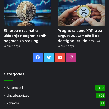
Ethereum razmatra
Prognoza cene XRP-a za
ukidanje neograničenih
avgust 2026: Može li da
nagrada za staking
dostigne 1,50 dolara? ￼
pre 2 days
pre 2 days
Facebook
Twitter
YouTube
Instagram
Categories
Automobili
2,508
Uncategorized
1,506
Zdravlje
29