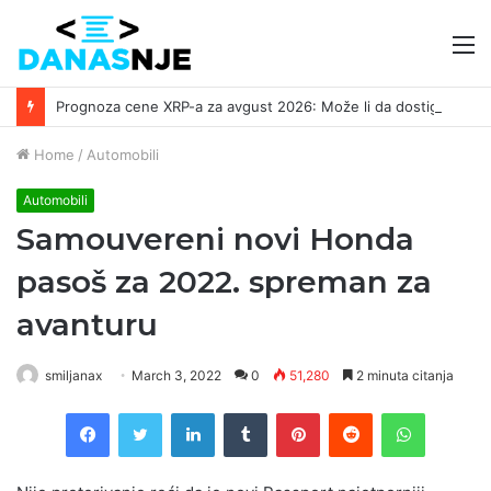
M
Prognoza cene XRP-a za avgust 2026: Može li da dostigne 1,50 dolara? ￼
Home
/
Automobili
Automobili
Samouvereni novi Honda
pasoš za 2022. spreman za
avanturu
smiljanax
March 3, 2022
0
51,280
2 minuta citanja
Facebook
Twitter
LinkedIn
Tumblr
Pinterest
Reddit
WhatsAp