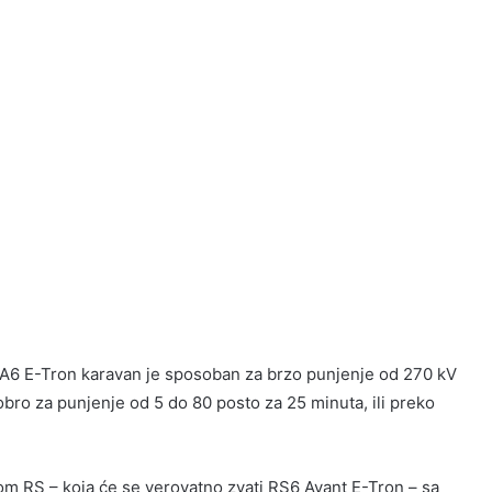
 A6 E-Tron karavan je sposoban za brzo punjenje od 270 kV
dobro za punjenje od 5 do 80 posto za 25 minuta, ili preko
om RS – koja će se verovatno zvati RS6 Avant E-Tron – sa