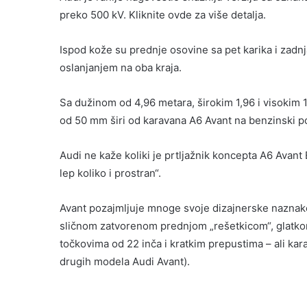
preko 500 kV. Kliknite ovde za više detalja.
Ispod kože su prednje osovine sa pet karika i zadnj
oslanjanjem na oba kraja.
Sa dužinom od 4,96 metara, širokim 1,96 i visokim 
od 50 mm širi od karavana A6 Avant na benzinski p
Audi ne kaže koliki je prtljažnik koncepta A6 Avant 
lep koliko i prostran“.
Avant pozajmljuje mnoge svoje dizajnerske naznake
sličnom zatvorenom prednjom „rešetkicom“, glatko
točkovima od 22 inča i kratkim prepustima – ali kara
drugih modela Audi Avant).