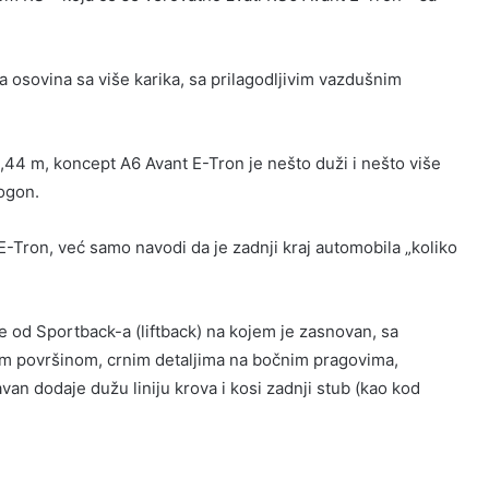
a osovina sa više karika, sa prilagodljivim vazdušnim
1,44 m, koncept A6 Avant E-Tron je nešto duži i nešto više
ogon.
E-Tron, već samo navodi da je zadnji kraj automobila „koliko
 od Sportback-a (liftback) na kojem je zasnovan, sa
m površinom, crnim detaljima na bočnim pragovima,
van dodaje dužu liniju krova i kosi zadnji stub (kao kod