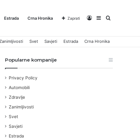
Log
Sidebar
Pretraga
Estrada
Crna Hronika
Zaprati
Zanimljivosti
Svet
Savjeti
Estrada
Crna Hronika
In
za
Popularne kompanije
Privacy Policy
Automobili
Zdravlje
Zanimljivosti
Svet
Savjeti
Estrada