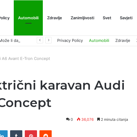
Policy
Automobili
Zdravlje
Zanimljivosti
Svet
Savjeti
Prognoza cene XRP-a za avgust 2026: Može li da dostigne 1,50 dolara? ￼
Privacy Policy
Automobili
Zdravlje
di A6 Avant E-Tron Concept
ktrični karavan Audi
 Concept
0
36,076
2 minuta citanja
tter
LinkedIn
Tumblr
Pinterest
Reddit