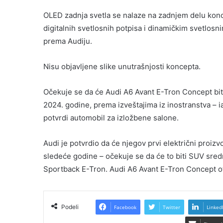
OLED zadnja svetla se nalaze na zadnjem delu konce
digitalnih svetlosnih potpisa i dinamičkim svetlosn
prema Audiju.
Nisu objavljene slike unutrašnjosti koncepta.
Očekuje se da će Audi A6 Avant E-Tron Concept bit
2024. godine, prema izveštajima iz inostranstva – 
potvrdi automobil za izložbene salone.
Audi je potvrdio da će njegov prvi električni proi
sledeće godine – očekuje se da će to biti SUV sred
Sportback E-Tron. Audi A6 Avant E-Tron Concept o
Podeli
Facebook
Twitter
Linked