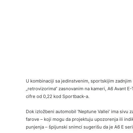
U kombinaciji sa jedinstvenim, sportskijim zadnji
„retrovizorima“ zasnovanim na kameri, A6 Avant E-T
cifre od 0,22 kod Sportback-a.
Dok izložbeni automobil ‘Neptune Vallei’ ima sivu 
farove – koji mogu da projektuju upozorenja ili indi
punjenja – špijunski snimci sugerišu da je A6 E seri