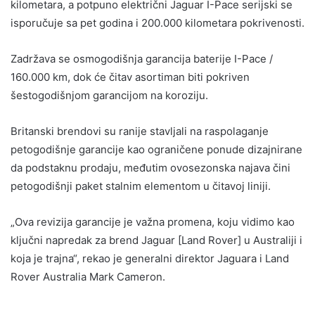
kilometara, a potpuno električni Jaguar I-Pace serijski se
isporučuje sa pet godina i 200.000 kilometara pokrivenosti.
Zadržava se osmogodišnja garancija baterije I-Pace /
160.000 km, dok će čitav asortiman biti pokriven
šestogodišnjom garancijom na koroziju.
Britanski brendovi su ranije stavljali na raspolaganje
petogodišnje garancije kao ograničene ponude dizajnirane
da podstaknu prodaju, međutim ovosezonska najava čini
petogodišnji paket stalnim elementom u čitavoj liniji.
„Ova revizija garancije je važna promena, koju vidimo kao
ključni napredak za brend Jaguar [Land Rover] u Australiji i
koja je trajna“, rekao je generalni direktor Jaguara i Land
Rover Australia Mark Cameron.