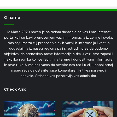
O nama
12 Marta 2020 poceo je sa radom danasnje.co vas i nas internet
portal koji se bavi prenosenjem vaznih informacija iz zemlje i sveta.
Nas sajt ima za cilj prenosenje svih vaznijih informacija i vesti o
dogadjajima iz naseg regiona pa i sire.trudimo se da budemo
objektivni da prenosimo tacne informacije s tim u vezi smo zaposlili
nekoliko radnika koji ce raditi i na terenu i donositi vam informacije
iz prve ruke.A vas pozivamo da ocenite nas rad i u cilju poboljsanaj
naseg rada da ostavite vase komentare i kritikea naravno i
pohvale. Srdacno vas pozdravlja vas admin tim.
Check Also