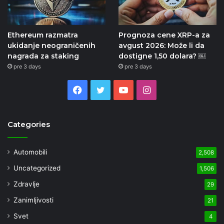
Ethereum razmatra
Prognoza cene XRP-a za
ukidanje neograničenih
avgust 2026: Može li da
nagrada za staking
dostigne 1,50 dolara? ￼
pre 3 days
pre 3 days
Facebook
Twitter
YouTube
Instagram
Categories
Automobili
2,508
Uncategorized
1,506
Zdravlje
29
Zanimljivosti
21
Svet
4