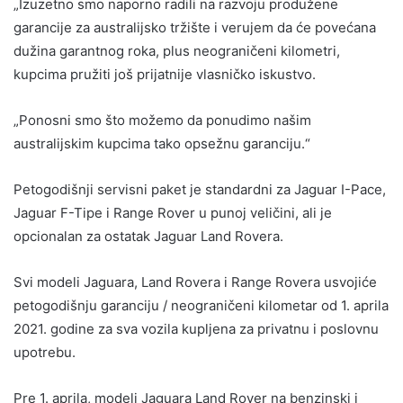
„Izuzetno smo naporno radili na razvoju produžene
garancije za australijsko tržište i verujem da će povećana
dužina garantnog roka, plus neograničeni kilometri,
kupcima pružiti još prijatnije vlasničko iskustvo.
„Ponosni smo što možemo da ponudimo našim
australijskim kupcima tako opsežnu garanciju.“
Petogodišnji servisni paket je standardni za Jaguar I-Pace,
Jaguar F-Tipe i Range Rover u punoj veličini, ali je
opcionalan za ostatak Jaguar Land Rovera.
Svi modeli Jaguara, Land Rovera i Range Rovera usvojiće
petogodišnju garanciju / neograničeni kilometar od 1. aprila
2021. godine za sva vozila kupljena za privatnu i poslovnu
upotrebu.
Pre 1. aprila, modeli Jaguara Land Rover na benzinski i