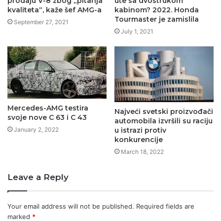
prodaju V-8 zbog „pitanja
ute sa dvostrukom
kvaliteta“, kaže šef AMG-a
kabinom? 2022. Honda
Tourmaster je zamislila
September 27, 2021
July 1, 2021
Mercedes-AMG testira
Najveći svetski proizvođači
svoje nove C 63 i C 43
automobila izvršili su raciju
January 2, 2022
u istrazi protiv
konkurencije
March 18, 2022
Leave a Reply
Your email address will not be published.
Required fields are
marked
*