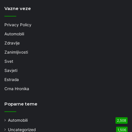
Vazne veze
Privacy Policy
Automobili
Zdravlje
Zanimljivosti
Svet
Savjeti
Estrada
Crna Hronika
Poparne teme
Automobili
2,508
Uncategorized
1,506