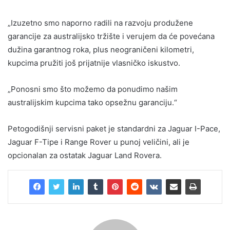
„Izuzetno smo naporno radili na razvoju produžene
garancije za australijsko tržište i verujem da će povećana
dužina garantnog roka, plus neograničeni kilometri,
kupcima pružiti još prijatnije vlasničko iskustvo.
„Ponosni smo što možemo da ponudimo našim
australijskim kupcima tako opsežnu garanciju.“
Petogodišnji servisni paket je standardni za Jaguar I-Pace,
Jaguar F-Tipe i Range Rover u punoj veličini, ali je
opcionalan za ostatak Jaguar Land Rovera.