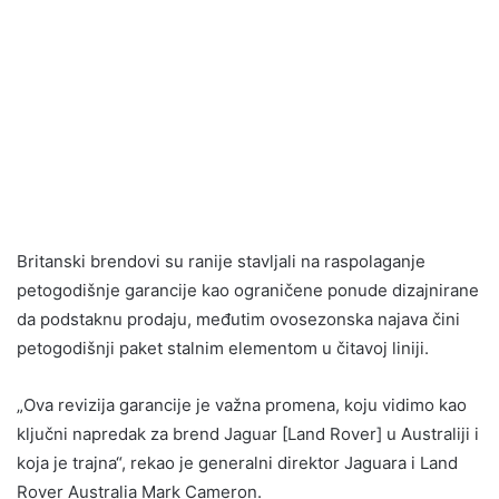
Britanski brendovi su ranije stavljali na raspolaganje
petogodišnje garancije kao ograničene ponude dizajnirane
da podstaknu prodaju, međutim ovosezonska najava čini
petogodišnji paket stalnim elementom u čitavoj liniji.
„Ova revizija garancije je važna promena, koju vidimo kao
ključni napredak za brend Jaguar [Land Rover] u Australiji i
koja je trajna“, rekao je generalni direktor Jaguara i Land
Rover Australia Mark Cameron.