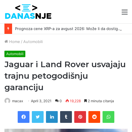
M
Prognoza cene XRP-a za avgust 2026: Može li da dostigne 1,50 dolara? ￼
Home
/
Automobili
Automobili
Jaguar i Land Rover usvajaju
trajnu petogodišnju
garanciju
macax
April 3, 2021
0
19,228
2 minuta citanja
Facebook
Twitter
LinkedIn
Tumblr
Pinterest
Reddit
WhatsAp