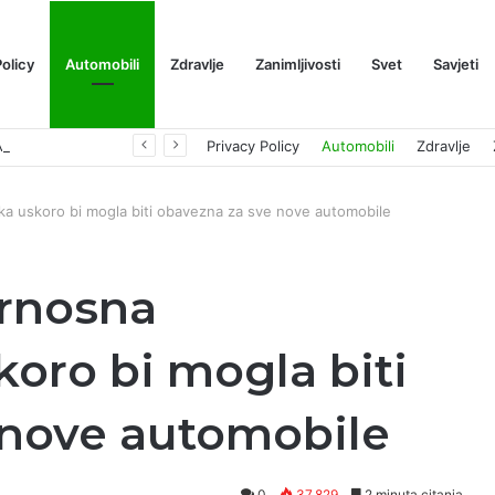
Policy
Automobili
Zdravlje
Zanimljivosti
Svet
Savjeti
Prognoza cene XRP-a za avgust 2026: Može li da dostigne 1,50 dolara? ￼
Privacy Policy
Automobili
Zdravlje
ka uskoro bi mogla biti obavezna za sve nove automobile
rnosna
koro bi mogla biti
 nove automobile
0
37,829
2 minuta citanja