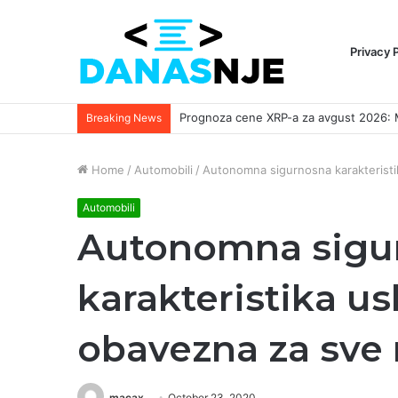
Privacy 
Breaking News
Home
/
Automobili
/
Autonomna sigurnosna karakteristi
Automobili
Autonomna sigu
karakteristika us
obavezna za sve
macax
October 23, 2020