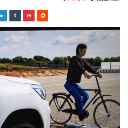
tter
LinkedIn
Tumblr
Pinterest
Reddit