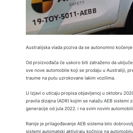
Australijska vlada poziva da se autonomno kočenje
Od proizvođača će uskoro biti zatraženo da uključ
sve nove automobile koji se prodaju u Australiji
traume na putu uzrokovane lakim vozilima.
U Izjavi o uticaju propisa objavljenoj u oktobru 202
pravila dizajna (ADR) kojim se nalažu AEB sistemi 
generacije od jula 2022. i na svim novim automobil
Ranije je prilagođavanje AEB sistema bilo dobrovol
sistemi automatski aktiviraju kočnice na automobil