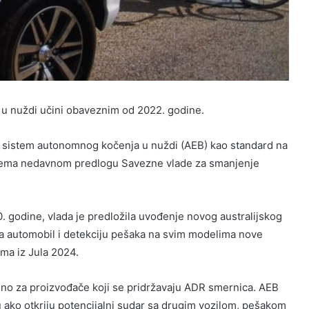
 u nuždi učini obaveznim od 2022. godine.
e sistem autonomnog kočenja u nuždi (AEB) kao standard na
, prema nedavnom predlogu Savezne vlade za smanjenje
0. godine, vlada je predložila uvođenje novog australijskog
za automobil i detekciju pešaka na svim modelima nove
ima iz Jula 2024.
jno za proizvođače koji se pridržavaju ADR smernica. AEB
u ako otkriju potencijalni sudar sa drugim vozilom, pešakom