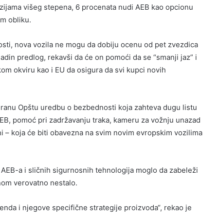
rzijama višeg stepena, 6 procenata nudi AEB kao opcionu
om obliku.
i, nova vozila ne mogu da dobiju ocenu od pet zvezdica
din predlog, rekavši da će on pomoći da se “smanji jaz” i
kom okviru kao i EU da osigura da svi kupci novih
diranu Opštu uredbu o bezbednosti koja zahteva dugu listu
AEB, pomoć pri zadržavanju traka, kameru za vožnju unazad
ini – koja će biti obavezna na svim novim evropskim vozilima
 AEB-a i sličnih sigurnosnih tehnologija moglo da zabeleži
nom verovatno nestalo.
nda i njegove specifične strategije proizvoda“, rekao je