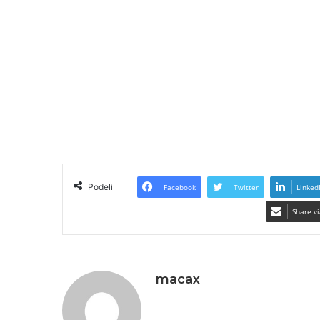
Podeli
Facebook
Twitter
Linked
Share vi
macax