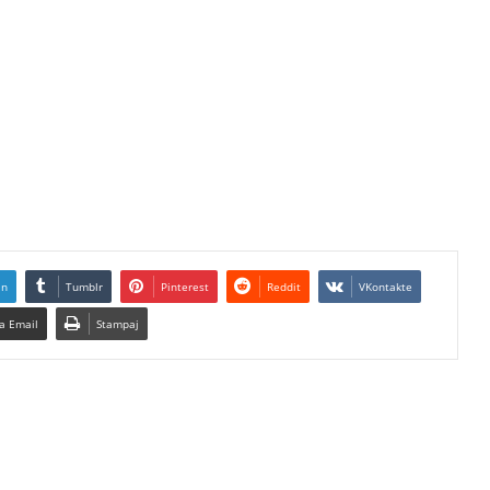
In
Tumblr
Pinterest
Reddit
VKontakte
a Email
Stampaj