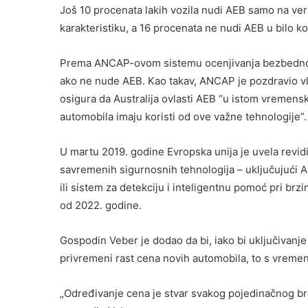
Još 10 procenata lakih vozila nudi AEB samo na ve
karakteristiku, a 16 procenata ne nudi AEB u bilo k
Prema ANCAP-ovom sistemu ocenjivanja bezbednost
ako ne nude AEB. Kao takav, ANCAP je pozdravio vla
osigura da Australija ovlasti AEB “u istom vremens
automobila imaju koristi od ove važne tehnologije”.
U martu 2019. godine Evropska unija je uvela revi
savremenih sigurnosnih tehnologija – uključujući 
ili sistem za detekciju i inteligentnu pomoć pri brz
od 2022. godine.
Gospodin Veber je dodao da bi, iako bi uključivanje
privremeni rast cena novih automobila, to s vreme
„Određivanje cena je stvar svakog pojedinačnog bre