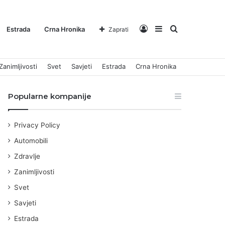
Log
Sidebar
Pretraga
Estrada
Crna Hronika
Zaprati
Zanimljivosti
Svet
Savjeti
Estrada
Crna Hronika
In
za
Popularne kompanije
Privacy Policy
Automobili
Zdravlje
Zanimljivosti
Svet
Savjeti
Estrada