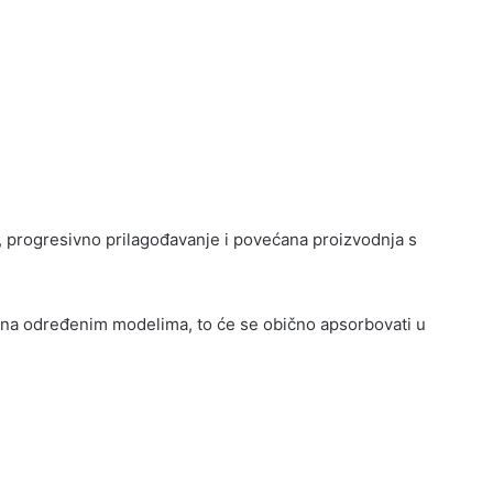
, progresivno prilagođavanje i povećana proizvodnja s
 na određenim modelima, to će se obično apsorbovati u