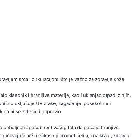
avljem srca i cirkulacijom, što je važno za zdravlje kože
o kiseonik i hranljive materije, kao i uklanjao otpad iz njih.
obično uključuje UV zrake, zagađenje, posekotine i
ik da bi se zalečio i popravio
 poboljšati sposobnost vašeg tela da pošalje hranjive
ućavajući brži i efikasniji promet ćelija, i na kraju, zdraviju