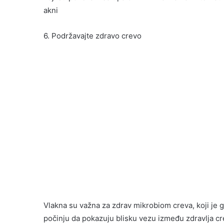
akni
6. Podržavajte zdravo crevo
Vlakna su važna za zdrav mikrobiom creva, koji je g
počinju da pokazuju blisku vezu između zdravlja cre