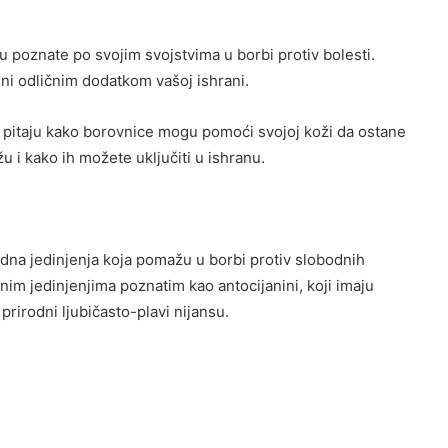
 poznate po svojim svojstvima u borbi protiv bolesti.
ini odličnim dodatkom vašoj ishrani.
e pitaju kako borovnice mogu pomoći svojoj koži da ostane
u i kako ih možete uključiti u ishranu.
odna jedinjenja koja pomažu u borbi protiv slobodnih
jnim jedinjenjima poznatim kao antocijanini, koji imaju
rirodni ljubičasto-plavi nijansu.