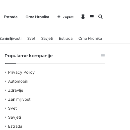
Log
Sidebar
Pretraga
Estrada
Crna Hronika
Zaprati
Zanimljivosti
Svet
Savjeti
Estrada
Crna Hronika
In
za
Popularne kompanije
Privacy Policy
Automobili
Zdravlje
Zanimljivosti
Svet
Savjeti
Estrada