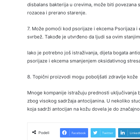
disbalans bakterija u crevima, može biti povezana 
rozacea i prerano starenje.
7. Može pomoći kod psorijaze i ekcema Psorijaza i 
svrbež. Takođe je utvrđeno da ljudi sa ovim stanjim
Iako je potrebno još istraživanja, dijeta bogata an
psorijaze i ekcema smanjenjem oksidativnog stres
8. Topični proizvodi mogu poboljšati zdravlje kože
Mnoge kompanije istražuju prednosti uključivanja 
zbog visokog sadržaja antocijanina. U nekoliko stu
koja sadrži antocijan na kožu dovela je do značajn
Podeli
Facebook
Twitter
Linked