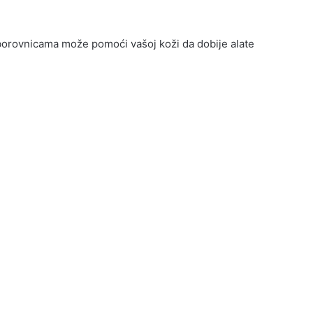
borovnicama može pomoći vašoj koži da dobije alate