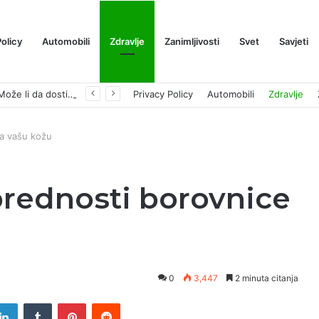
Policy
Automobili
Zdravlje
Zanimljivosti
Svet
Savjeti
Prognoza cene XRP-a za avgust 2026: Može li da dostigne 1,50 dolara? ￼
Privacy Policy
Automobili
Zdravlje
za vašu kožu
prednosti borovnice
0
3,447
2 minuta citanja
tter
LinkedIn
Tumblr
Pinterest
Reddit