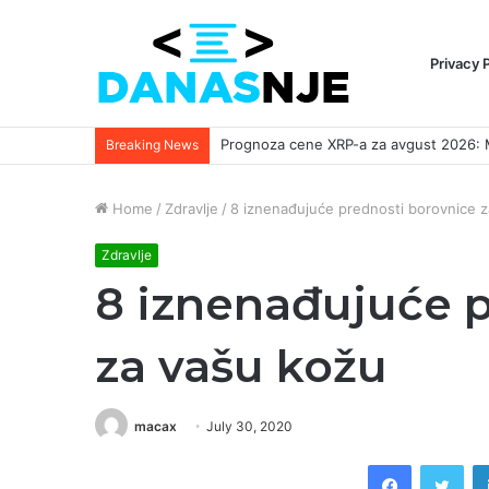
Privacy 
Breaking News
Home
/
Zdravlje
/
8 iznenađujuće prednosti borovnice 
Zdravlje
8 iznenađujuće 
za vašu kožu
macax
July 30, 2020
Facebook
Twi