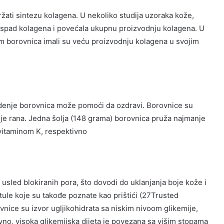
žati sintezu kolagena. U nekoliko studija uzoraka kože,
raspad kolagena i povećala ukupnu proizvodnju kolagena. U
tom borovnica imali su veću proizvodnju kolagena u svojim
jedenje borovnica može pomoći da ozdravi. Borovnice su
nje rana. Jedna šolja (148 grama) borovnica pruža najmanje
vitaminom K, respektivno
usled blokiranih pora, što dovodi do uklanjanja boje kože i
ustule koje su takođe poznate kao prištići (27Trusted
ovnice su izvor ugljikohidrata sa niskim nivoom glikemije,
vno, visoka glikemijska dijeta je povezana sa višim stopama