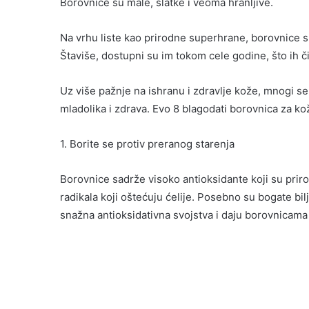
Borovnice su male, slatke i veoma hranljive.
Na vrhu liste kao prirodne superhrane, borovnice su
Štaviše, dostupni su im tokom cele godine, što ih č
Uz više pažnje na ishranu i zdravlje kože, mnogi s
mladolika i zdrava. Evo 8 blagodati borovnica za kož
1. Borite se protiv preranog starenja
Borovnice sadrže visoko antioksidante koji su prir
radikala koji oštećuju ćelije. Posebno su bogate bil
snažna antioksidativna svojstva i daju borovnicama p