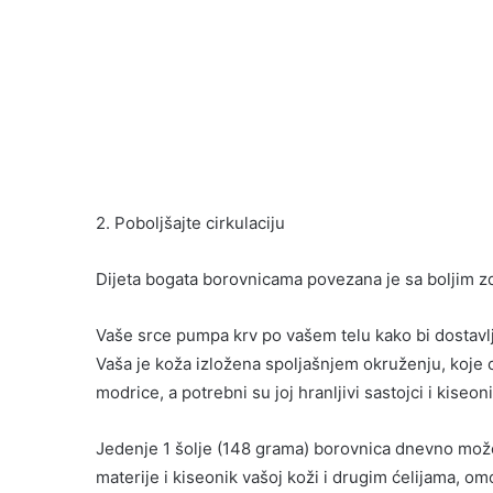
2. Poboljšajte cirkulaciju
Dijeta bogata borovnicama povezana je sa boljim zdr
Vaše srce pumpa krv po vašem telu kako bi dostavljal
Vaša je koža izložena spoljašnjem okruženju, koje 
modrice, a potrebni su joj hranljivi sastojci i kiseon
Jedenje 1 šolje (148 grama) borovnica dnevno može
materije i kiseonik vašoj koži i drugim ćelijama, omog