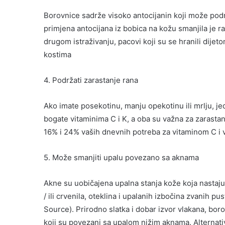
Borovnice sadrže visoko antocijanin koji može podr
primjena antocijana iz bobica na kožu smanjila je 
drugom istraživanju, pacovi koji su se hranili dije
kostima
4. Podržati zarastanje rana
Ako imate posekotinu, manju opekotinu ili mrlju, 
bogate vitaminima C i K, a oba su važna za zarasta
16% i 24% vaših dnevnih potreba za vitaminom C i 
5. Može smanjiti upalu povezano sa aknama
Akne su uobičajena upalna stanja kože koja nastaju 
/ ili crvenila, oteklina i upalanih izbočina zvanih p
Source). Prirodno slatka i dobar izvor vlakana, bor
koji su povezani sa upalom nižim aknama. Alternati