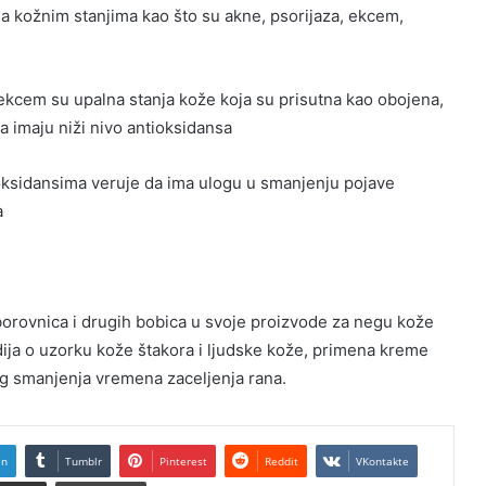
sa kožnim stanjima kao što su akne, psorijaza, ekcem,
ekcem su upalna stanja kože koja su prisutna kao obojena,
a imaju niži nivo antioksidansa
tioksidansima veruje da ima ulogu u smanjenju pojave
a
borovnica i drugih bobica u svoje proizvode za negu kože
dija o uzorku kože štakora i ljudske kože, primena kreme
og smanjenja vremena zaceljenja rana.
In
Tumblr
Pinterest
Reddit
VKontakte