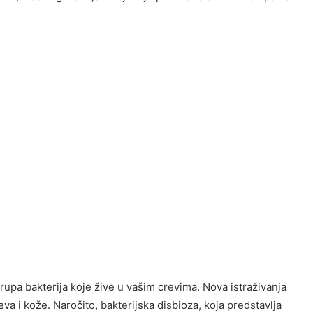
rupa bakterija koje žive u vašim crevima. Nova istraživanja
va i kože. Naročito, bakterijska disbioza, koja predstavlja