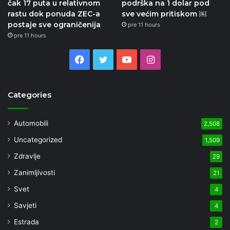
čak 17 puta u relativnom
podrška na 1 dolar pod
rastu dok ponuda ZEC-a
sve većim pritiskom ￼
postaje sve ograničenija
pre 11 hours
pre 11 hours
Facebook
Twitter
YouTube
Instagram
Categories
Automobili
2,508
Uncategorized
1,509
Zdravlje
29
Zanimljivosti
21
Svet
4
Savjeti
4
Estrada
2