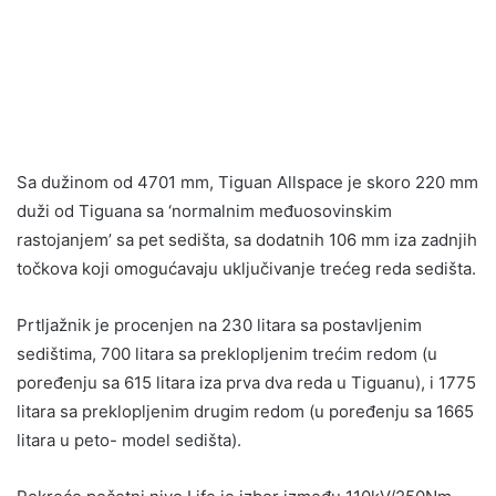
Sa dužinom od 4701 mm, Tiguan Allspace je skoro 220 mm
duži od Tiguana sa ‘normalnim međuosovinskim
rastojanjem’ sa pet sedišta, sa dodatnih 106 mm iza zadnjih
točkova koji omogućavaju uključivanje trećeg reda sedišta.
Prtljažnik je procenjen na 230 litara sa postavljenim
sedištima, 700 litara sa preklopljenim trećim redom (u
poređenju sa 615 litara iza prva dva reda u Tiguanu), i 1775
litara sa preklopljenim drugim redom (u poređenju sa 1665
litara u peto- model sedišta).