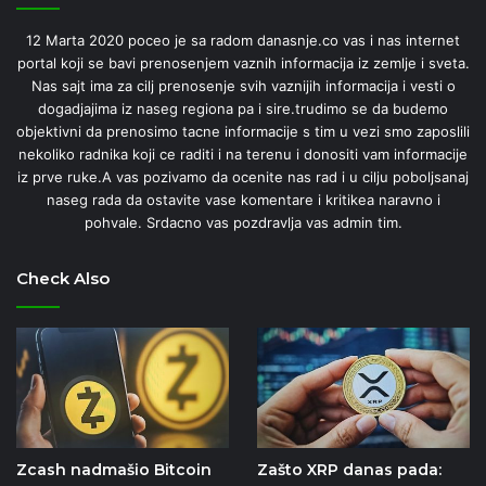
12 Marta 2020 poceo je sa radom danasnje.co vas i nas internet
portal koji se bavi prenosenjem vaznih informacija iz zemlje i sveta.
Nas sajt ima za cilj prenosenje svih vaznijih informacija i vesti o
dogadjajima iz naseg regiona pa i sire.trudimo se da budemo
objektivni da prenosimo tacne informacije s tim u vezi smo zaposlili
nekoliko radnika koji ce raditi i na terenu i donositi vam informacije
iz prve ruke.A vas pozivamo da ocenite nas rad i u cilju poboljsanaj
naseg rada da ostavite vase komentare i kritikea naravno i
pohvale. Srdacno vas pozdravlja vas admin tim.
Check Also
Zcash nadmašio Bitcoin
Zašto XRP danas pada: