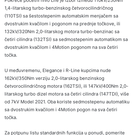
Pokreće početni nivo Life je izbor između 110kV/250Nm
1,4-litarskog turbo-benzinskog četvorocilindričnog
(110TSI) sa šestostepenim automatskim menjačem sa
dvostrukim kvačilom i pogonom na prednje točkove, ili
132kV/320Nm 2,0-litarskog motora turbo-benzinac sa
četiri cilindra (132TSI) sa sedmostepenim automatikom sa
dvostrukim kvačilom i 4Motion pogonom na sva četiri
točka.
U međuvremenu, Elegance i R-Line kupcima nude
162kV/350Nm verziju 2,0-litarskog benzinskog
četvorocilindričnog motora (162TSI), ili 147kV/400Nm 2,0-
litarskog turbo dizel motora sa četiri cilindra (147TDI), više
od 7kV Model 2021. Oba koriste sedmostepenu automatiku
sa dvostrukim kvačilom i 4Motion pogon na sva četiri
točka.
Za potpunu listu standardnih funkcija u ponudi, pomerite