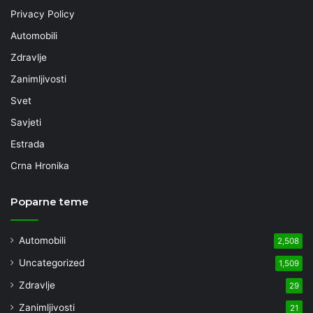
Privacy Policy
Automobili
Zdravlje
Zanimljivosti
Svet
Savjeti
Estrada
Crna Hronika
Poparne teme
Automobili
2,508
Uncategorized
1,509
Zdravlje
29
Zanimljivosti
21