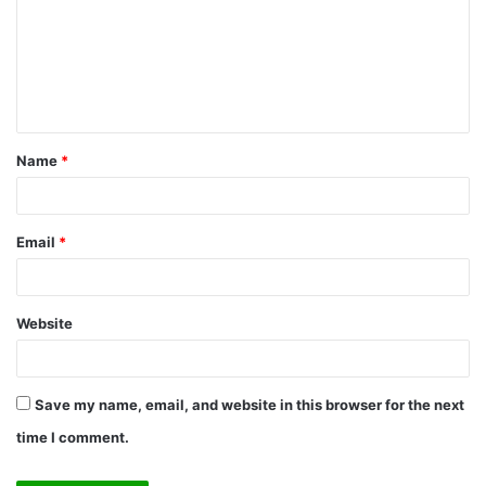
m
m
e
n
t
Name
*
*
Email
*
Website
Save my name, email, and website in this browser for the next
time I comment.