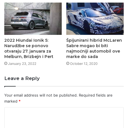
2022 Hiundai Ionik 5:
Špijunirani hibrid McLaren
Narudžbe se ponovo
Sabre mogao bi biti
otvaraju 27. januara za
najmoćniji automobil ove
Melburn, Brizbejn i Pert
marke do sada
January 23, 2022
October 12, 2020
Leave a Reply
Your email address will not be published.
Required fields are
marked
*
C
o