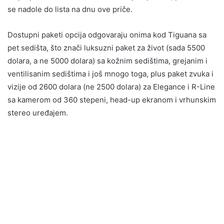
se nadole do lista na dnu ove priče.
Dostupni paketi opcija odgovaraju onima kod Tiguana sa
pet sedišta, što znači luksuzni paket za život (sada 5500
dolara, a ne 5000 dolara) sa kožnim sedištima, grejanim i
ventilisanim sedištima i još mnogo toga, plus paket zvuka i
vizije od 2600 dolara (ne 2500 dolara) za Elegance i R-Line
sa kamerom od 360 stepeni, head-up ekranom i vrhunskim
stereo uređajem.