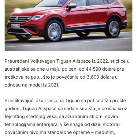
Preuređeni Volksvagen Tiguan Allspace iz 2022. stići će u
australijske salone u maju po ceni od 44.590 dolara pre
troškova na putu, što je povećanje od 3.600 dolara u
odnosu na model iz 2021.
Preslikavajući ažuriranja na Tiguan sa pet sedišta prošle
godine, Tiguan Allspace sa sedam sedišta je prošao kroz
fejslifting srednjeg veka, sa ažuriranim stilom, novim
tehnologijama enterijera, više snage od dizel motora i
povećanim nivoima standardne opreme – međutim,