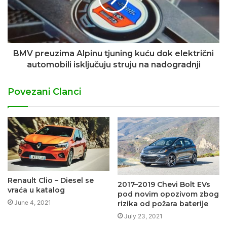
BMV preuzima Alpinu tjuning kuću dok električni
automobili isključuju struju na nadogradnji
Povezani Clanci
Renault Clio – Diesel se
2017–2019 Chevi Bolt EVs
vraća u katalog
pod novim opozivom zbog
June 4, 2021
rizika od požara baterije
July 23, 2021