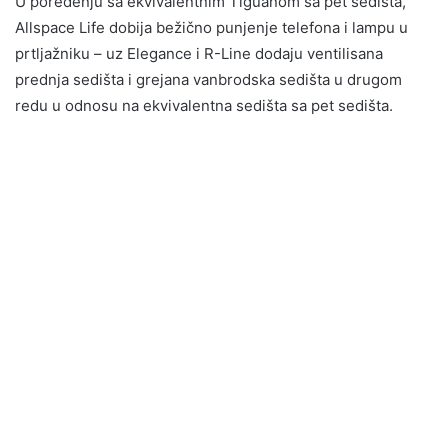
U poređenju sa ekvivalentnim Tiguanom sa pet sedišta,
Allspace Life dobija bežično punjenje telefona i lampu u
prtljažniku – uz Elegance i R-Line dodaju ventilisana
prednja sedišta i grejana vanbrodska sedišta u drugom
redu u odnosu na ekvivalentna sedišta sa pet sedišta.