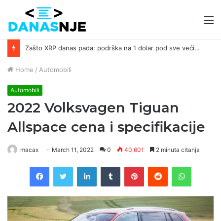
M
Zašto XRP danas pada: podrška na 1 dolar pod sve većim pritiskom ￼
Home
/
Automobili
Automobili
2022 Volksvagen Tiguan
Allspace cena i specifikacije
macax
March 11, 2022
0
40,601
2 minuta citanja
Facebook
Twitter
LinkedIn
Tumblr
Pinterest
Reddit
WhatsAp