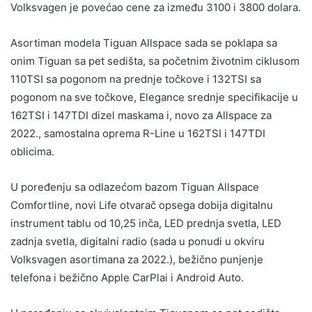
Volksvagen je povećao cene za između 3100 i 3800 dolara.
Asortiman modela Tiguan Allspace sada se poklapa sa
onim Tiguan sa pet sedišta, sa početnim životnim ciklusom
110TSI sa pogonom na prednje točkove i 132TSI sa
pogonom na sve točkove, Elegance srednje specifikacije u
162TSI i 147TDI dizel maskama i, novo za Allspace za
2022., samostalna oprema R-Line u 162TSI i 147TDI
oblicima.
U poređenju sa odlazećom bazom Tiguan Allspace
Comfortline, novi Life otvarač opsega dobija digitalnu
instrument tablu od 10,25 inča, LED prednja svetla, LED
zadnja svetla, digitalni radio (sada u ponudi u okviru
Volksvagen asortimana za 2022.), bežično punjenje
telefona i bežično Apple CarPlai i Android Auto.