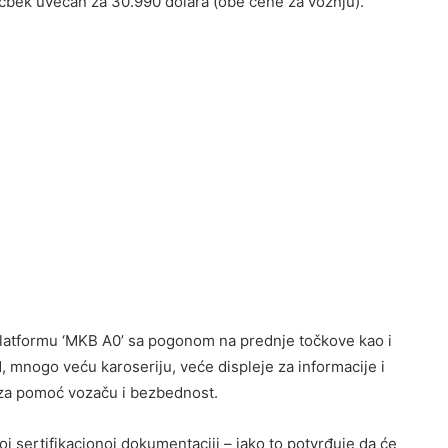
 hečbek uvećan za 30.990 dolara (obe cene za vožnju).
 platformu ‘MKB A0’ sa pogonom na prednje točkove kao i
 mnogo veću karoseriju, veće displeje za informacije i
 za pomoć vozaču i bezbednost.
oj sertifikacionoj dokumentaciji – iako to potvrđuje da će