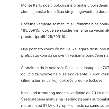
Monte Karlo nositi poboljšane branike u poređenju 
aluminijumske felne (kao što je nagovešteno dodatn
Početne varijante sa manjim alu felnama biće pon
185/65R15), dok će se skuplje varijante sa većim a
prostor (profil 125/70R18) .
Nije poznato koliko će biti velike legure dostupne 
pretpostavkom da su sve tri varijante ponuđene na lan
S obzirom da je odlazeća Fabia bila dostupna u 70
odlučiti za njihove najbliže ekvivalente: 70kV/175N
cilindra benzinca, koji pokreće prednje točkove.
Kao i kod trenutnog modela, varijanta od 70 kV d
Šestostepena manuelna i sedmostepena automatska
motorom od 81 kV u Evropi – umesto sa samo automa