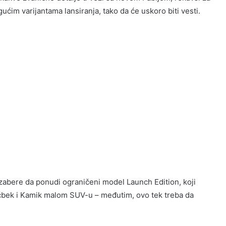
́im varijantama lansiranja, tako da će uskoro biti vesti.
zabere da ponudi ograničeni model Launch Edition, koji
ečbek i Kamik malom SUV-u – međutim, ovo tek treba da