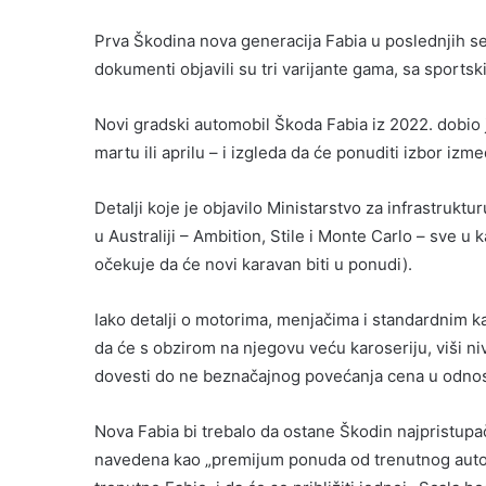
Prva Škodina nova generacija Fabia u poslednjih se
dokumenti objavili su tri varijante gama, sa sport
Novi gradski automobil Škoda Fabia iz 2022. dobio je
martu ili aprilu – i izgleda da će ponuditi izbor izme
Detalji koje je objavilo Ministarstvo za infrastruktu
u Australiji – Ambition, Stile i Monte Carlo – sve u
očekuje da će novi karavan biti u ponudi).
Iako detalji o motorima, menjačima i standardnim k
da će s obzirom na njegovu veću karoseriju, viši 
dovesti do ne beznačajnog povećanja cena u odno
Nova Fabia bi trebalo da ostane Škodin najpristupač
navedena kao „premijum ponuda od trenutnog automo