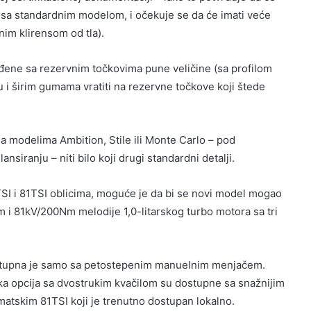
sa standardnim modelom, i očekuje se da će imati veće
im klirensom od tla).
uđene sa rezervnim točkovima pune veličine (sa profilom
lu i širim gumama vratiti na rezervne točkove koji štede
na modelima Ambition, Stile ili Monte Carlo – pod
siranju – niti bilo koji drugi standardni detalji.
TSI i 81TSI oblicima, moguće je da bi se novi model mogao
m i 81kV/200Nm melodije 1,0-litarskog turbo motora sa tri
ostupna je samo sa petostepenim manuelnim menjačem.
 opcija sa dvostrukim kvačilom su dostupne sa snažnijim
tskim 81TSI koji je trenutno dostupan lokalno.