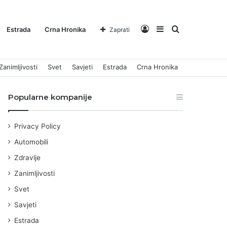
Log
Sidebar
Pretraga
Estrada
Crna Hronika
Zaprati
Zanimljivosti
Svet
Savjeti
Estrada
Crna Hronika
In
za
Popularne kompanije
Privacy Policy
Automobili
Zdravlje
Zanimljivosti
Svet
Savjeti
Estrada