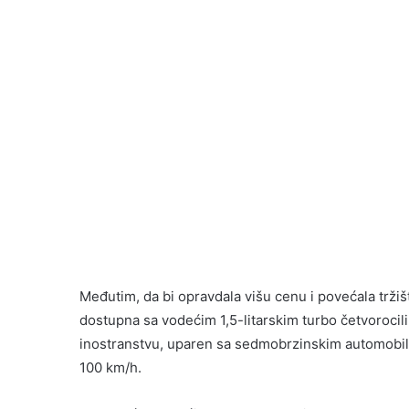
Međutim, da bi opravdala višu cenu i povećala tržiš
dostupna sa vodećim 1,5-litarskim turbo četvoroc
inostranstvu, uparen sa sedmobrzinskim automobil
100 km/h.