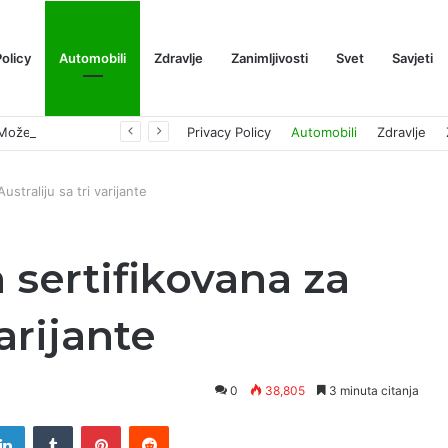
Policy
Automobili
Zdravlje
Zanimljivosti
Svet
Savjeti
Prognoza cene XRP-a za avgust 2026: Može li da dostigne 1,50 dolara? ￼
Privacy Policy
Automobili
Zdravlje
straliju sa tri varijante
 sertifikovana za
varijante
0
38,805
3 minuta citanja
tter
LinkedIn
Tumblr
Pinterest
Reddit