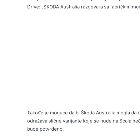
Drive: „SKODA Australia razgovara sa fabričkim moguc
Takođe je moguće da bi Škoda Australia mogla da i
odražava slične varijante koje se nude na Scala h
bude potvrđeno.