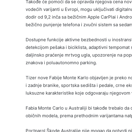
Takođe će pomoći da se opravda njegova cena nov
vodećih varijanti u Evropi, mogu uključivati digital
dodir od 9,2 inča sa bežičnim Apple CarPlai i Andro
bežično punjenje telefona i zvučni sistem sa seda
Dostupne funkcije aktivne bezbednosti u inostrans
detekcijom pešaka i biciklista, adaptivni tempomat s
daljinsko praćenje mrtvog ugla, upozorenje na pop
znakova i poluautonomno parking.
Tizer nove Fabije Monte Karlo objavljen je preko noc
i zadnje branike, sportska sedišta i pedale, crne ek
luksuzne karakteristike koje odgovaraju njegovom
Fabia Monte Carlo u Australiji bi takođe trebalo da 
običnih modela, prema prethodnim varijantama natp
Portparol Škode Australije nije mogao da potvrdi n