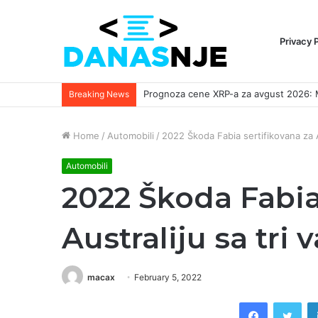
Privacy 
Breaking News
Home
/
Automobili
/
2022 Škoda Fabia sertifikovana za Au
Automobili
2022 Škoda Fabia
Australiju sa tri 
macax
February 5, 2022
Facebook
Twi