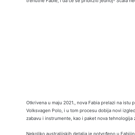
trenutne Fabie, i da će se približiti jednoj- Scala
Otkrivena u maju 2021., nova Fabia prelazi na istu
Volksvagen Polo, i u tom procesu dobija novi izgled,
zabavu i instrumente, kao i paket nova tehnologija
Nekoliko australijskih detalja je potvrđeno u Fabijin