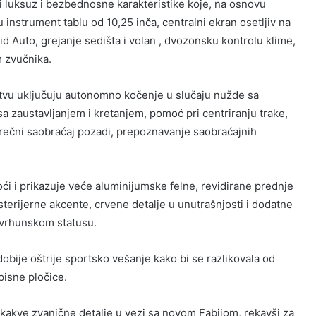
i luksuz i bezbednosne karakteristike koje, na osnovu
nu instrument tablu od 10,25 inča, centralni ekran osetljiv na
id Auto, grejanje sedišta i volan , dvozonsku kontrolu klime,
m zvučnika.
tvu uključuju autonomno kočenje u slučaju nužde sa
a zaustavljanjem i kretanjem, pomoć pri centriranju trake,
rečni saobraćaj pozadi, prepoznavanje saobraćajnih
́i i prikazuje veće aluminijumske felne, revidirane prednje
sterijerne akcente, crvene detalje u unutrašnjosti i dodatne
 vrhunskom statusu.
dobije oštrije sportsko vešanje kako bi se razlikovala od
isne pločice.
ikakve zvanične detalje u vezi sa novom Fabijom, rekavši za