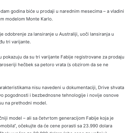
dam godina biće u prodaji u narednim mesecima – a vladini
skim modelom Monte Karlo.
 odobrenje za lansiranje u Australiji, uoči lansiranja u
đu tri varijante.
ru pokazuju da su tri varijante Fabije registrovane za prodaju
 karoseriji hečbek sa petoro vrata (s obzirom da se ne
arakteristikama nisu navedeni u dokumentaciji, Drive shvata
nivo pogodnosti i bezbednosne tehnologije i novije osnove
su na prethodni model.
niji model – ali sa četvrtom generacijom Fabije koja je
bila“, očekujte da će cene porasti sa 23.990 dolara