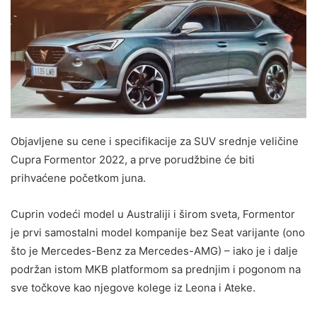
Objavljene su cene i specifikacije za SUV srednje veličine
Cupra Formentor 2022, a prve porudžbine će biti
prihvaćene početkom juna.
Cuprin vodeći model u Australiji i širom sveta, Formentor
je prvi samostalni model kompanije bez Seat varijante (ono
što je Mercedes-Benz za Mercedes-AMG) – iako je i dalje
podržan istom MKB platformom sa prednjim i pogonom na
sve točkove kao njegove kolege iz Leona i Ateke.