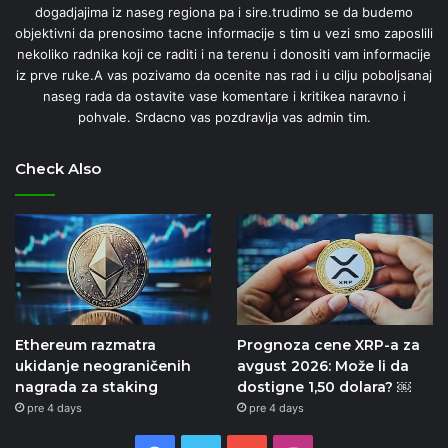
dogadjajima iz naseg regiona pa i sire.trudimo se da budemo
objektivni da prenosimo tacne informacije s tim u vezi smo zaposlili
nekoliko radnika koji ce raditi i na terenu i donositi vam informacije
iz prve ruke.A vas pozivamo da ocenite nas rad i u cilju poboljsanaj
naseg rada da ostavite vase komentare i kritikea naravno i
pohvale. Srdacno vas pozdravlja vas admin tim.
Check Also
Ethereum razmatra
Prognoza cene XRP-a za
ukidanje neograničenih
avgust 2026: Može li da
nagrada za staking
dostigne 1,50 dolara? ￼
pre 4 days
pre 4 days