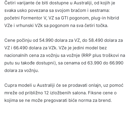
Četiri varijante će biti dostupne u Australiji, od kojih je
svaka usko povezana sa svojom braćom i sestrama:
početni Formentor V, VZ sa GTI pogonom, plug-in hibrid
VZe i vrhunski VZk sa pogonom na sva četiri točka.
Cene počinju od 54.990 dolara za VZ, do 58.490 dolara za
VZ i 66.490 dolara za VZk. VZe je jedini model bez
nacionalnih cena za vožnju sa vožnje (RRP plus troškovi na
putu su takođe dostupni), sa cenama od 63.990 do 66.990
dolara za vožnju.
Cupra modeli u Australiji će se prodavati onlajn, uz pomoć
mreže od približno 12 izložbenih salona. Fiksne cene o
kojima se ne može pregovarati biće norma za brend.