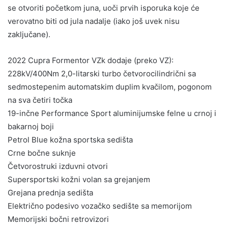
se otvoriti početkom juna, uoči prvih isporuka koje će
verovatno biti od jula nadalje (iako još uvek nisu
zaključane).
2022 Cupra Formentor VZk dodaje (preko VZ):
228kV/400Nm 2,0-litarski turbo četvorocilindrični sa
sedmostepenim automatskim duplim kvačilom, pogonom
na sva četiri točka
19-inčne Performance Sport aluminijumske felne u crnoj i
bakarnoj boji
Petrol Blue kožna sportska sedišta
Crne bočne suknje
Četvorostruki izduvni otvori
Supersportski kožni volan sa grejanjem
Grejana prednja sedišta
Električno podesivo vozačko sedište sa memorijom
Memorijski bočni retrovizori