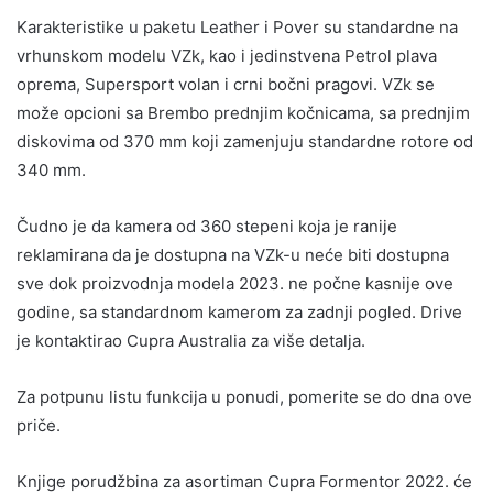
Karakteristike u paketu Leather i Pover su standardne na
vrhunskom modelu VZk, kao i jedinstvena Petrol plava
oprema, Supersport volan i crni bočni pragovi. VZk se
može opcioni sa Brembo prednjim kočnicama, sa prednjim
diskovima od 370 mm koji zamenjuju standardne rotore od
340 mm.
Čudno je da kamera od 360 stepeni koja je ranije
reklamirana da je dostupna na VZk-u neće biti dostupna
sve dok proizvodnja modela 2023. ne počne kasnije ove
godine, sa standardnom kamerom za zadnji pogled. Drive
je kontaktirao Cupra Australia za više detalja.
Za potpunu listu funkcija u ponudi, pomerite se do dna ove
priče.
Knjige porudžbina za asortiman Cupra Formentor 2022. će