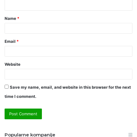
n
t
Name
*
*
Email
*
Website
Save my name, email, and website in this browser for the next
time I comment.
Popularne kompanije