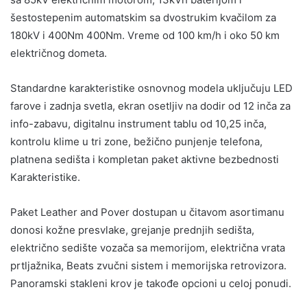
šestostepenim automatskim sa dvostrukim kvačilom za
180kV i 400Nm 400Nm. Vreme od 100 km/h i oko 50 km
električnog dometa.
Standardne karakteristike osnovnog modela uključuju LED
farove i zadnja svetla, ekran osetljiv na dodir od 12 inča za
info-zabavu, digitalnu instrument tablu od 10,25 inča,
kontrolu klime u tri zone, bežično punjenje telefona,
platnena sedišta i kompletan paket aktivne bezbednosti
Karakteristike.
Paket Leather and Pover dostupan u čitavom asortimanu
donosi kožne presvlake, grejanje prednjih sedišta,
električno sedište vozača sa memorijom, električna vrata
prtljažnika, Beats zvučni sistem i memorijska retrovizora.
Panoramski stakleni krov je takođe opcioni u celoj ponudi.