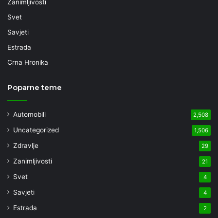
Zanimljivosti
Svet
Savjeti
Estrada
Crna Hronika
Poparne teme
Automobili
2,508
Uncategorized
1,506
Zdravlje
29
Zanimljivosti
21
Svet
4
Savjeti
4
Estrada
2