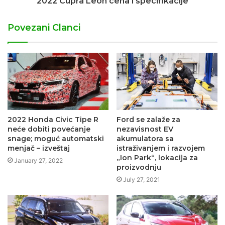
2022 Cupra Leon cena i specifikacije
Povezani Clanci
2022 Honda Civic Tipe R
Ford se zalaže za
neće dobiti povećanje
nezavisnost EV
snage; moguć automatski
akumulatora sa
menjač – izveštaj
istraživanjem i razvojem
„Ion Park“, lokacija za
January 27, 2022
proizvodnju
July 27, 2021