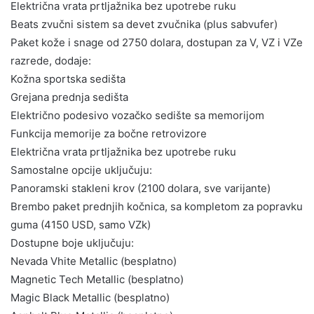
Električna vrata prtljažnika bez upotrebe ruku
Beats zvučni sistem sa devet zvučnika (plus sabvufer)
Paket kože i snage od 2750 dolara, dostupan za V, VZ i VZe
razrede, dodaje:
Kožna sportska sedišta
Grejana prednja sedišta
Električno podesivo vozačko sedište sa memorijom
Funkcija memorije za bočne retrovizore
Električna vrata prtljažnika bez upotrebe ruku
Samostalne opcije uključuju:
Panoramski stakleni krov (2100 dolara, sve varijante)
Brembo paket prednjih kočnica, sa kompletom za popravku
guma (4150 USD, samo VZk)
Dostupne boje uključuju:
Nevada Vhite Metallic (besplatno)
Magnetic Tech Metallic (besplatno)
Magic Black Metallic (besplatno)