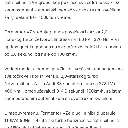
četiri cilindra VV grupe, koji pokreće sva četiri točka kroz
sedmostepeni automatski menjač sa dvostrukim kvačilom
za 7,1 sekundi 0- 100km/h vreme.
Formentor VZ srednjeg ranga povećava izlaz sa 2,0-
litarskog turbo četvorocilindraša na 180 kV i 370 Nm – ali
uprkos gubitku pogona na sve točkove, beleži brzu brzinu
od 6,8 sekundi od nule do 100 km/h.
Vodeći model u ponudi je VZk, koji vraća sistem pogona na
sve točkove i koristi verziju 2,0-litarskog turbo
četvorocilindraša sa Audi S3 specifikacijom sa 228 kV i
400 Nm – omogućavajući 0-4,9 sekundi. 100km/h, sa istim
sedmostepenim automatikom sa dvostrukim kvačilom.
U međuvremenu, Formentor VZe plug-in hibrid uparuje
110kV/250Nm 1,4-litarski turbo benzinac sa četiri cilindra
sa 85kV električnim motorom, 13kVh baterijom i