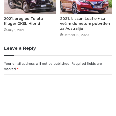
2021. pregled Toiota
2021. Nissan Leaf e + sa
Kluger GKSL Hibrid
većim dometom potvrđen
za Australiju
July 1, 2021
October 10, 2020
Leave a Reply
Your email address will not be published.
Required fields are
marked
*
C
o
m
m
e