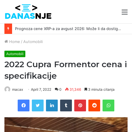
M
Prognoza cene XRP-a za avgust 2026: Može li da dostigne 1,50 dolara? ￼
Home
/
Automobili
Automobili
2022 Cupra Formentor cena i
specifikacije
macax
April 7, 2022
0
31,346
3 minuta citanja
Facebook
Twitter
LinkedIn
Tumblr
Pinterest
Reddit
WhatsAp