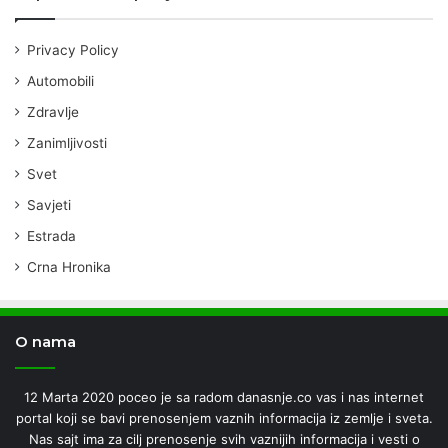
Privacy Policy
Automobili
Zdravlje
Zanimljivosti
Svet
Savjeti
Estrada
Crna Hronika
O nama
12 Marta 2020 poceo je sa radom danasnje.co vas i nas internet
portal koji se bavi prenosenjem vaznih informacija iz zemlje i sveta.
Nas sajt ima za cilj prenosenje svih vaznijih informacija i vesti o