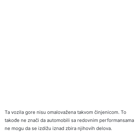
Ta vozila gore nisu omalovažena takvom činjenicom. To
takođe ne znači da automobili sa redovnim performansama
ne mogu da se izdižu iznad zbira njihovih delova.