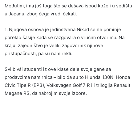
Međutim, ima još toga što se dešava ispod kože i u sedištu
u Japanu, zbog čega vredi čekati.
1. Njegova osnova je jedinstvena Nikad se ne pominje
poreklo šasije kada se razgovara o vrućim otvorima. Na
kraju, zajedništvo je veliki zagovornik njihove
pristupačnosti, pa su nam rekli.
Svi bivši studenti iz ove klase dele svoje gene sa
prodavcima namirnica – bilo da su to Hiundai i30N, Honda
Civic Tipe R (EP3), Volksvagen Golf 7 R ili trilogija Renault
Megane RS, da nabrojim svoje izbore.