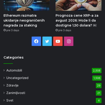
Ethereum razmatra
Prognoza cene XRP-a za
ukidanje neograničenih
avgust 2026: Može li da
nagrada za staking
dostigne 1,50 dolara? ￼
pre 3 days
pre 3 days
Facebook
Twitter
YouTube
Instagram
Categories
Automobili
2,508
Uncategorized
1,506
Zdravlje
29
Zanimljivosti
21
Svet
4