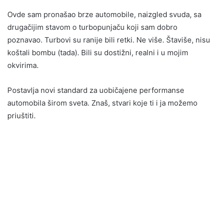
Ovde sam pronašao brze automobile, naizgled svuda, sa
drugačijim stavom o turbopunjaču koji sam dobro
poznavao. Turbovi su ranije bili retki. Ne više. Štaviše, nisu
koštali bombu (tada). Bili su dostižni, realni i u mojim
okvirima.
Postavlja novi standard za uobičajene performanse
automobila širom sveta. Znaš, stvari koje ti i ja možemo
priuštiti.