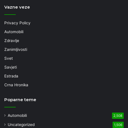
Vazne veze
Privacy Policy
Automobili
Zdravlje
Zanimljivosti
Svet
Savjeti
Estrada
Crna Hronika
Poparne teme
Automobili
2,508
Uncategorized
1,506