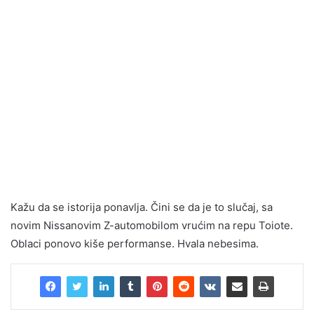
Kažu da se istorija ponavlja. Čini se da je to slučaj, sa
novim Nissanovim Z-automobilom vrućim na repu Toiote.
Oblaci ponovo kiše performanse. Hvala nebesima.