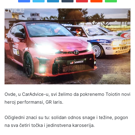
Ovde, u CarAdvice-u, svi želimo da pokrenemo Toiotin novi
heroj performansi, GR Iaris.
Očigledni znaci su tu: solidan odnos snage i težine, pogon
na sva četiri točka i jedinstvena karoserija.