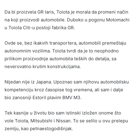
Da bi proizvela GR Iaris, Toiota je morala da promeni način
na koji proizvodi automobile. Duboko u pogonu Motomachi
u Toiota Citi-u postoji fabrika GR.
Ovde se, bez ikakvih transportera, automobili premeštaju
autonomnim vozilima. Toiota tvrdi da je to neophodno
prilikom proizvodnje automobila teških do detalja, sa
neverovatno krutim konstrukcijama.
Nijedan nije iz Japana. Upoznao sam njihovu automobilsku
kompetenciju kroz časopise tog vremena, ali sam i dalje
bio zanosniji Estoril plavim BMV M3.
Tek kasnije u životu bio sam istinski izložen onome što
vole Toiota, Mitsubishi i Nissan. To se selilo u ovu prelepu
zemlju, kao petnaestogodišnjak.