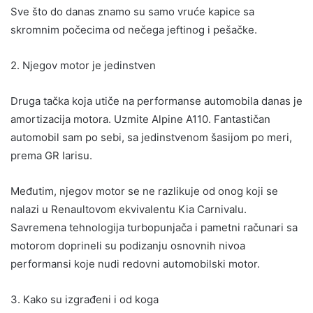
Sve što do danas znamo su samo vruće kapice sa
skromnim počecima od nečega jeftinog i pešačke.
2. Njegov motor je jedinstven
Druga tačka koja utiče na performanse automobila danas je
amortizacija motora. Uzmite Alpine A110. Fantastičan
automobil sam po sebi, sa jedinstvenom šasijom po meri,
prema GR Iarisu.
Međutim, njegov motor se ne razlikuje od onog koji se
nalazi u Renaultovom ekvivalentu Kia Carnivalu.
Savremena tehnologija turbopunjača i pametni računari sa
motorom doprineli su podizanju osnovnih nivoa
performansi koje nudi redovni automobilski motor.
3. Kako su izgrađeni i od koga