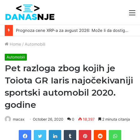
M
Prognoza cene XRP-a za avgust 2026: Može li da dostigne 1,50 dolara? ￼
Home
/
Automobili
Automobili
Pet razloga zbog kojih je
Toiota GR Iaris najočekivaniji
sportski automobil 2020.
godine
macax
October 26, 2020
0
18,397
2 minuta citanja
Facebook
Twitter
LinkedIn
Tumblr
Pinterest
Reddit
WhatsAp