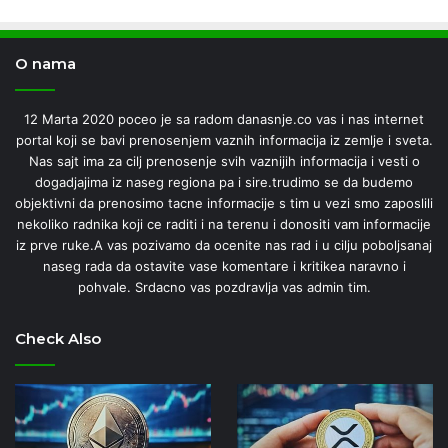
O nama
12 Marta 2020 poceo je sa radom danasnje.co vas i nas internet
portal koji se bavi prenosenjem vaznih informacija iz zemlje i sveta.
Nas sajt ima za cilj prenosenje svih vaznijih informacija i vesti o
dogadjajima iz naseg regiona pa i sire.trudimo se da budemo
objektivni da prenosimo tacne informacije s tim u vezi smo zaposlili
nekoliko radnika koji ce raditi i na terenu i donositi vam informacije
iz prve ruke.A vas pozivamo da ocenite nas rad i u cilju poboljsanaj
naseg rada da ostavite vase komentare i kritikea naravno i
pohvale. Srdacno vas pozdravlja vas admin tim.
Check Also