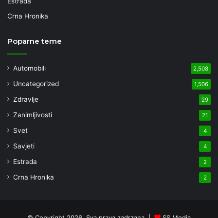
Estrada
Crna Hronika
Poparne teme
Automobili
2,508
Uncategorized
1,506
Zdravlje
29
Zanimljivosti
21
Svet
4
Savjeti
4
Estrada
2
Crna Hronika
2
© Copyright 2026, Sva prava zadrzana |
SS Media