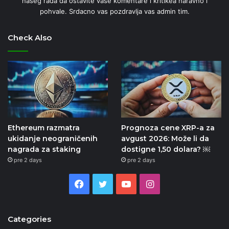
naseg rada da ostavite vase komentare i kritikea naravno i
pohvale. Srdacno vas pozdravlja vas admin tim.
Check Also
Ethereum razmatra
Prognoza cene XRP-a za
ukidanje neograničenih
avgust 2026: Može li da
nagrada za staking
dostigne 1,50 dolara? ￼
pre 2 days
pre 2 days
Facebook
Twitter
YouTube
Instagram
Categories