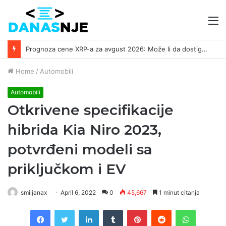
M
Prognoza cene XRP-a za avgust 2026: Može li da dostigne 1,50 dolara? ￼
Home
/
Automobili
Automobili
Otkrivene specifikacije
hibrida Kia Niro 2023,
potvrđeni modeli sa
priključkom i EV
smiljanax
April 6, 2022
0
45,667
1 minut citanja
Facebook
Twitter
LinkedIn
Tumblr
Pinterest
Reddit
WhatsAp