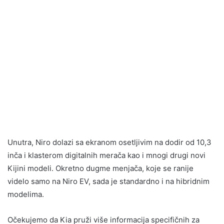
Unutra, Niro dolazi sa ekranom osetljivim na dodir od 10,3
inča i klasterom digitalnih merača kao i mnogi drugi novi
Kijini modeli. Okretno dugme menjača, koje se ranije
videlo samo na Niro EV, sada je standardno i na hibridnim
modelima.
Očekujemo da Kia pruži više informacija specifičnih za