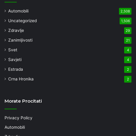
Automobili
2,508
Uncategorized
1,506
Zdravlje
29
Zanimljivosti
21
Svet
4
Savjeti
4
Estrada
2
Crna Hronika
2
Morate Procitati
Privacy Policy
Automobili