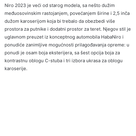
Niro 2023 je veći od starog modela, sa nešto dužim
međuosovinskim rastojanjem, povećanjem širine i 2,5 inča
dužom karoserijom koja bi trebalo da obezbedi više
prostora za putnike i dodatni prostor za teret. Njegov stil je
uglavnom preuzet iz konceptnog automobila HabaNiro i
ponudiće zanimljive mogućnosti prilagođavanja opreme: u
ponudi je osam boja eksterijera, sa šest opcija boja za
kontrastnu oblogu C-stuba i tri izbora ukrasa za oblogu
karoserije.