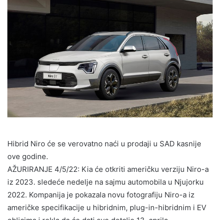
Hibrid Niro će se verovatno naći u prodaji u SAD kasnije
ove godine.
AŽURIRANJE 4/5/22: Kia će otkriti američku verziju Niro-a
iz 2023. sledeće nedelje na sajmu automobila u Njujorku
2022. Kompanija je pokazala novu fotografiju Niro-a iz
američke specifikacije u hibridnim, plug-in-hibridnim i EV