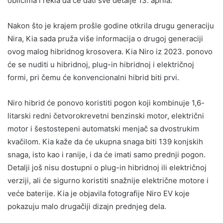
oblicima i rekla da će dati sve detalje 13. aprila.
Nakon što je krajem prošle godine otkrila drugu generaciju
Nira, Kia sada pruža više informacija o drugoj generaciji
ovog malog hibridnog krosovera. Kia Niro iz 2023. ponovo
će se nuditi u hibridnoj, plug-in hibridnoj i električnoj
formi, pri čemu će konvencionalni hibrid biti prvi.
Niro hibrid će ponovo koristiti pogon koji kombinuje 1,6-
litarski redni četvorokrevetni benzinski motor, električni
motor i šestostepeni automatski menjač sa dvostrukim
kvačilom. Kia kaže da će ukupna snaga biti 139 konjskih
snaga, isto kao i ranije, i da će imati samo prednji pogon.
Detalji još nisu dostupni o plug-in hibridnoj ili električnoj
verziji, ali će sigurno koristiti snažnije električne motore i
veće baterije. Kia je objavila fotografije Niro EV koje
pokazuju malo drugačiji dizajn prednjeg dela.