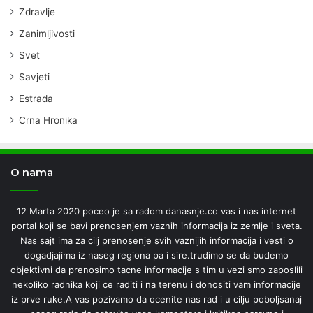
Zdravlje
Zanimljivosti
Svet
Savjeti
Estrada
Crna Hronika
O nama
12 Marta 2020 poceo je sa radom danasnje.co vas i nas internet
portal koji se bavi prenosenjem vaznih informacija iz zemlje i sveta.
Nas sajt ima za cilj prenosenje svih vaznijih informacija i vesti o
dogadjajima iz naseg regiona pa i sire.trudimo se da budemo
objektivni da prenosimo tacne informacije s tim u vezi smo zaposlili
nekoliko radnika koji ce raditi i na terenu i donositi vam informacije
iz prve ruke.A vas pozivamo da ocenite nas rad i u cilju poboljsanaj