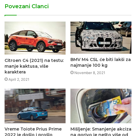
Povezani Clanci
BMV M4 CSL će biti lakši za
Citroen C4 (2021) na testu:
najmanje 100 kg
manje kaktusa, više
karaktera
November 8, 2021
April 2, 2021
Vreme Toiote Prius Prime
Mišljenje: Smanjenje akciza
2022 je došlo i prošlo
na gorivo je nešto više od