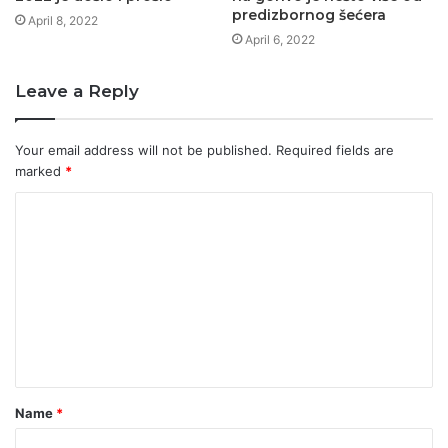
predizbornog šećera
April 8, 2022
April 6, 2022
Leave a Reply
Your email address will not be published.
Required fields are
marked
*
C
o
m
m
e
n
t
Name
*
*