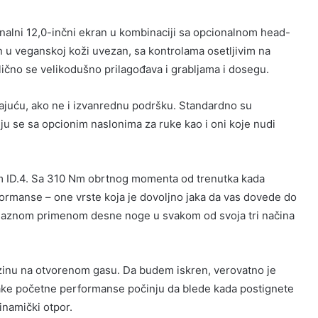
nalni 12,0-inčni ekran u kombinaciji sa opcionalnom head-
n u veganskoj koži uvezan, sa kontrolama osetljivim na
ilično se velikodušno prilagođava i grabljama i dosegu.
ajuću, ako ne i izvanrednu podršku. Standardno su
čuju se sa opcionim naslonima za ruke kao i oni koje nudi
 ID.4. Sa 310 Nm obrtnog momenta od trenutka kada
rformanse – one vrste koja je dovoljno jaka da vas dovede do
rolaznom primenom desne noge u svakom od svoja tri načina
rzinu na otvorenom gasu. Da budem iskren, verovatno je
 jake početne performanse počinju da blede kada postignete
inamički otpor.