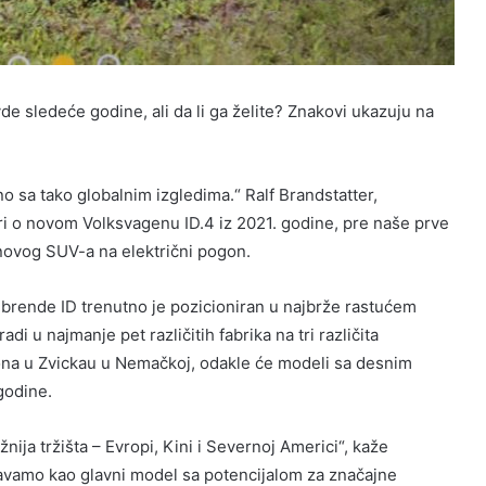
de sledeće godine, ali da li ga želite? Znakovi ukazuju na
no sa tako globalnim izgledima.“ Ralf Brandstatter,
ri o novom Volksvagenu ID.4 iz 2021. godine, pre naše prve
novog SUV-a na električni pogon.
brende ID trenutno je pozicioniran u najbrže rastućem
i u najmanje pet različitih fabrika na tri različita
na u Zvickau u Nemačkoj, odakle će modeli sa desnim
godine.
ažnija tržišta – Evropi, Kini i Severnoj Americi“, kaže
ljavamo kao glavni model sa potencijalom za značajne