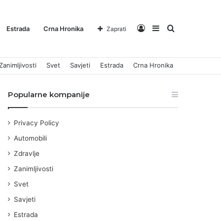
Log
Sidebar
Pretraga
Estrada
Crna Hronika
Zaprati
Zanimljivosti
Svet
Savjeti
Estrada
Crna Hronika
In
za
Popularne kompanije
Privacy Policy
Automobili
Zdravlje
Zanimljivosti
Svet
Savjeti
Estrada