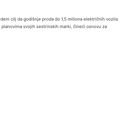
eni cilj da godišnje proda do 1,5 miliona električnih vozila
 planovima svojih sestrinskih marki, čineći osnovu za
.