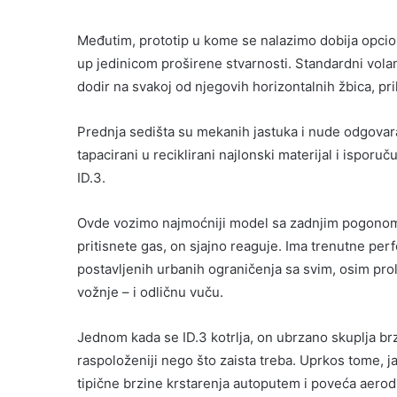
Međutim, prototip u kome se nalazimo dobija opcio
up jedinicom proširene stvarnosti. Standardni vola
dodir na svakoj od njegovih horizontalnih žbica, pr
Prednja sedišta su mekanih jastuka i nude odgovar
tapacirani u reciklirani najlonski materijal i isporu
ID.3.
Ovde vozimo najmoćniji model sa zadnjim pogonom
pritisnete gas, on sjajno reaguje. Ima trenutne pe
postavljenih urbanih ograničenja sa svim, osim p
vožnje – i odličnu vuču.
Jednom kada se ID.3 kotrlja, on ubrzano skuplja b
raspoloženiji nego što zaista treba. Uprkos tome,
tipične brzine krstarenja autoputem i poveća aerod