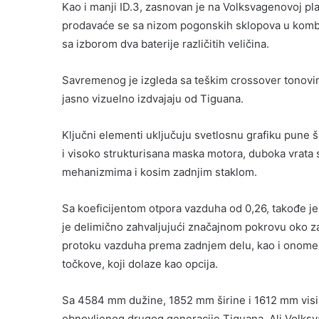
Kao i manji ID.3, zasnovan je na Volksvagenovoj pla
prodavaće se sa nizom pogonskih sklopova u kombin
sa izborom dva baterije različitih veličina.
Savremenog je izgleda sa teškim crossover tonovim
jasno vizuelno izdvajaju od Tiguana.
Ključni elementi uključuju svetlosnu grafiku pune š
i visoko strukturisana maska motora, duboka vrata 
mehanizmima i kosim zadnjim staklom.
Sa koeficijentom otpora vazduha od 0,26, takođe j
je delimično zahvaljujući značajnom pokrovu oko za
protoku vazduha prema zadnjem delu, kao i onome 
točkove, koji dolaze kao opcija.
Sa 4584 mm dužine, 1852 mm širine i 1612 mm visin
obnovljenog drugog generacije Tiguana. Ali Volksv