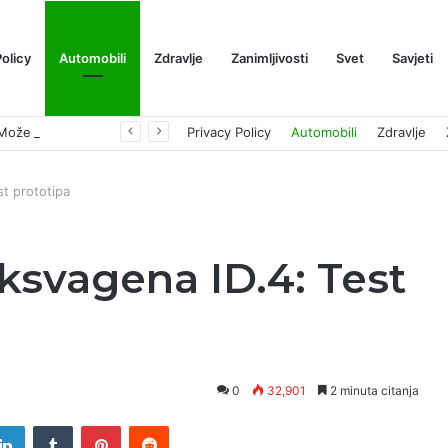
Policy
Automobili
Zdravlje
Zanimljivosti
Svet
Savjeti
Prognoza cene XRP-a za avgust 2026: Može li da dostigne 1,50 dolara? ￼
Privacy Policy
Automobili
Zdravlje
st prototipa
lksvagena ID.4: Test
0
32,901
2 minuta citanja
tter
LinkedIn
Tumblr
Pinterest
Reddit