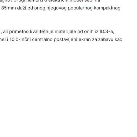
za 85 mm duži od onog njegovog popularnog kompaktnog
, ali primetno kvalitetnije materijale od onih iz ID.3-a,
nel i 10,0-inčni centralno postavljeni ekran za zabavu kao