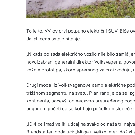
To je to, VV-ov prvi potpuno električni SUV. Biće ov
da, ali cena ostaje pitanje.
„Nikada do sada električno vozilo nije bilo zamišlje
novoizabrani generalni direktor Volksvagena, govo
vožnje prototipa, skoro spremnog za proizvodnju, 
Drugi model iz Volksvagenove samo električne pod
tržišnom segmentu na svetu. Planirano je da se izgrad
kontinenta, počevši od nedavno preuređenog pogo
pogonom početi da se kotrljaju početkom sledeće 
„ID.4 će imati veliki uticaj na svako od naša tri najv
Brandstatter, dodajući: „Mi ga u velikoj meri doživ