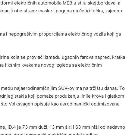
tformi električnih automobila MEB u stilu skejtbordova, a
aciji obe strane maske i pogona na četiri točka, zajedno
a i nepogrešivim proporcijama električnog vozila koji ga
irine koja se provlači između ugaonih farova napred, kratka
sa fiksnim kvakama novog izgleda sa električnim
e među najaerodinamičnijim SUV-ovima na tržištu danas. To
dnjeg stakla koji pomaže produženju linije krova i glatkom
što Volksvagen opisuje kao aerodinamički optimizovane
e, ID.4 je 73 mm duži, 13 mm širi i 63 mm niži od nedavno
agnov drugi namenski električni model sedi na