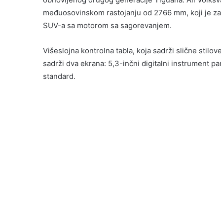
međuosovinskom rastojanju od 2766 mm, koji je 
SUV-a sa motorom sa sagorevanjem.
Višeslojna kontrolna tabla, koja sadrži slične stilove
sadrži dva ekrana: 5,3-inčni digitalni instrument pa
standard.