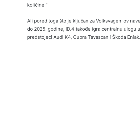
količine.“
Ali pored toga što je ključan za Volksvagen-ov naved
do 2025. godine, ID.4 takođe igra centralnu ulogu u
predstojeći Audi K4, Cupra Tavascan i Škoda Eniak