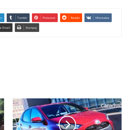
In
Tumblr
Pinterest
Reddit
VKontakte
a Email
Stampaj