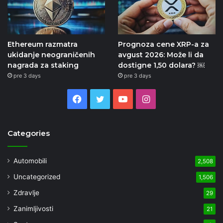
Ethereum razmatra
Prognoza cene XRP-a za
ukidanje neograničenih
avgust 2026: Može li da
nagrada za staking
dostigne 1,50 dolara? ￼
pre 3 days
pre 3 days
Facebook
Twitter
YouTube
Instagram
Categories
Automobili
2,508
Uncategorized
1,506
Zdravlje
29
Zanimljivosti
21