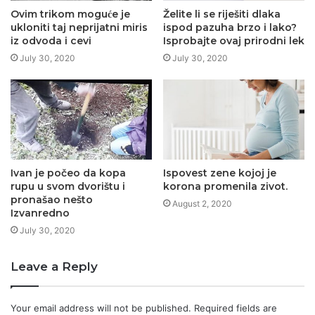
Ovim trikom moguće je
Želite li se riješiti dlaka
ukloniti taj neprijatni miris
ispod pazuha brzo i lako?
iz odvoda i cevi
Isprobajte ovaj prirodni lek
July 30, 2020
July 30, 2020
Ivan je počeo da kopa
Ispovest zene kojoj je
rupu u svom dvorištu i
korona promenila zivot.
pronašao nešto
August 2, 2020
Izvanredno
July 30, 2020
Leave a Reply
Your email address will not be published.
Required fields are