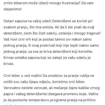
crnim biberom može izbeći mnogo frustracija? Da vam
objasnimo!
Ostaci sapuna na vašoj odeći Deterdžent se koristi pri
svakom pranju, što ima smisla. Ali da li ste znali da ovaj
deterdžent, osim što čisti odeću, ostavlja i mnogo tragova?
Vaš novi crni vrh koji je postao tamno siv nakon samo
jednog pranja, ili onaj prekrivač koji nije lepši nakon samo
jednog pranja: za sve je kriva deterdžent koji koristite.
Krivac ostatka sapuna koji se zalepi za vašu odeću je
krivac.
Crni biber u veš mašini Da sredstvo za pranje rublja ne
uništi svu vašu lijepu odjeću, koristimo crni biber.
Verovatno nećete verovati, ali mešanje čajne kašike crnog
papra i vašeg deterdženta izbegava promenu boje. Važno
je da postavite temperaturu programa pranja na prilično