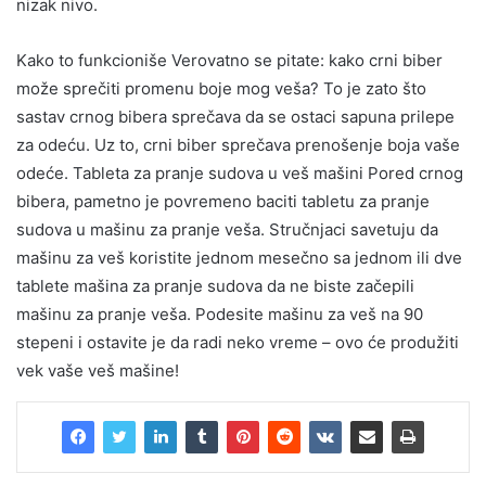
nizak nivo.
Kako to funkcioniše Verovatno se pitate: kako crni biber
može sprečiti promenu boje mog veša? To je zato što
sastav crnog bibera sprečava da se ostaci sapuna prilepe
za odeću. Uz to, crni biber sprečava prenošenje boja vaše
odeće. Tableta za pranje sudova u veš mašini Pored crnog
bibera, pametno je povremeno baciti tabletu za pranje
sudova u mašinu za pranje veša. Stručnjaci savetuju da
mašinu za veš koristite jednom mesečno sa jednom ili dve
tablete mašina za pranje sudova da ne biste začepili
mašinu za pranje veša. Podesite mašinu za veš na 90
stepeni i ostavite je da radi neko vreme – ovo će produžiti
vek vaše veš mašine!