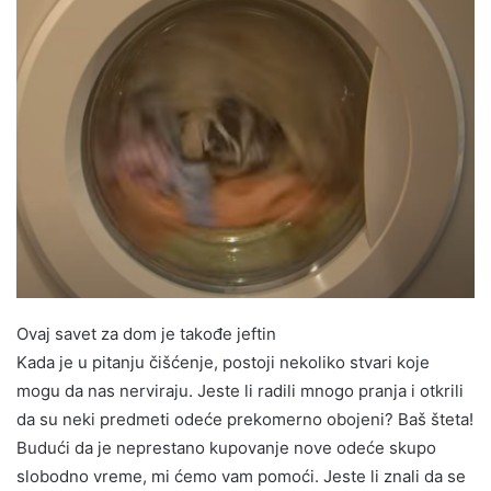
Ovaj savet za dom je takođe jeftin
Kada je u pitanju čišćenje, postoji nekoliko stvari koje
mogu da nas nerviraju. Jeste li radili mnogo pranja i otkrili
da su neki predmeti odeće prekomerno obojeni? Baš šteta!
Budući da je neprestano kupovanje nove odeće skupo
slobodno vreme, mi ćemo vam pomoći. Jeste li znali da se