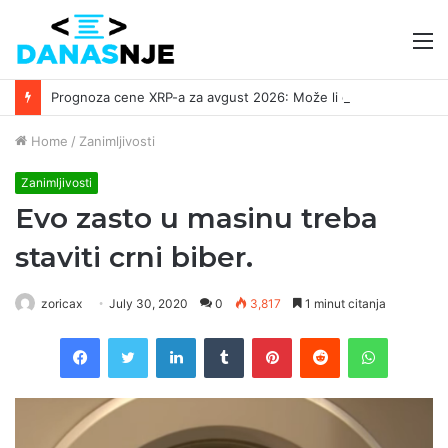
M
Prognoza cene XRP-a za avgust 2026: Može li da dostigne 1,50 dolara? ￼
Home
/
Zanimljivosti
Zanimljivosti
Evo zasto u masinu treba
staviti crni biber.
zoricax
July 30, 2020
0
3,817
1 minut citanja
Facebook
Twitter
LinkedIn
Tumblr
Pinterest
Reddit
WhatsAp