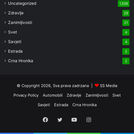
Uncategorized
1,506
Zdravlje
29
Zanimljivosti
21
Svet
4
Savjeti
4
Estrada
2
Crna Hronika
2
© Copyright 2026, Sva prava zadrzana |
SS Media
Privacy Policy
Automobili
Zdravlje
Zanimljivosti
Svet
Savjeti
Estrada
Crna Hronika
Facebook
Twitter
YouTube
Instagram