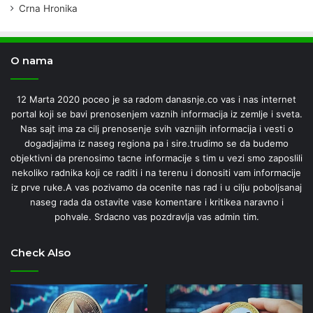
Crna Hronika
O nama
12 Marta 2020 poceo je sa radom danasnje.co vas i nas internet
portal koji se bavi prenosenjem vaznih informacija iz zemlje i sveta.
Nas sajt ima za cilj prenosenje svih vaznijih informacija i vesti o
dogadjajima iz naseg regiona pa i sire.trudimo se da budemo
objektivni da prenosimo tacne informacije s tim u vezi smo zaposlili
nekoliko radnika koji ce raditi i na terenu i donositi vam informacije
iz prve ruke.A vas pozivamo da ocenite nas rad i u cilju poboljsanaj
naseg rada da ostavite vase komentare i kritikea naravno i
pohvale. Srdacno vas pozdravlja vas admin tim.
Check Also