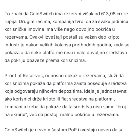
To znači da CoinSwitch ima rezervni višak od 613,08 crore
rupija. Drugim rečima, kompanija tvrdi da za svaku jedinicu
korisničke imovine ima više nego dovoljno pokrića u
rezervama. Ovakvi izveštaji postali su važan deo kripto
industrije nakon velikih kolapsa prethodnih godina, kada se
pokazalo da neke platforme nisu imale dovoljno sredstava
da pokriju obaveze prema korisnicima.
Proof of Reserves, odnosno dokaz o rezervama, služi da
korisnicima pokaže da platforma zaista poseduje sredstva
koja odgovaraju njihovim depozitima. Ideja je jednostavna:
ako korisnici drže kripto ili fiat sredstva na platformi,
kompanija treba da pokaže da ta sredstva nisu samo “broj
na ekranu”, već da postoji realno pokriće u rezervama.
CoinSwitch je u svom šestom PoR izveštaju naveo da su