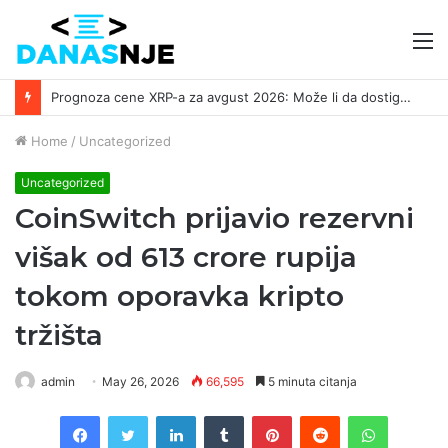
M
Prognoza cene XRP-a za avgust 2026: Može li da dostigne 1,50 dolara? ￼
Home
/
Uncategorized
Uncategorized
CoinSwitch prijavio rezervni
višak od 613 crore rupija
tokom oporavka kripto
tržišta
admin
May 26, 2026
66,595
5 minuta citanja
Facebook
Twitter
LinkedIn
Tumblr
Pinterest
Reddit
WhatsAp