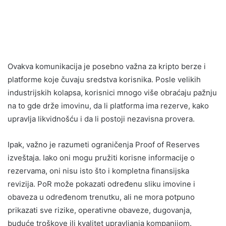
Ovakva komunikacija je posebno važna za kripto berze i
platforme koje čuvaju sredstva korisnika. Posle velikih
industrijskih kolapsa, korisnici mnogo više obraćaju pažnju
na to gde drže imovinu, da li platforma ima rezerve, kako
upravlja likvidnošću i da li postoji nezavisna provera.
Ipak, važno je razumeti ograničenja Proof of Reserves
izveštaja. Iako oni mogu pružiti korisne informacije o
rezervama, oni nisu isto što i kompletna finansijska
revizija. PoR može pokazati određenu sliku imovine i
obaveza u određenom trenutku, ali ne mora potpuno
prikazati sve rizike, operativne obaveze, dugovanja,
buduće troškove ili kvalitet upravljanja kompanijom.