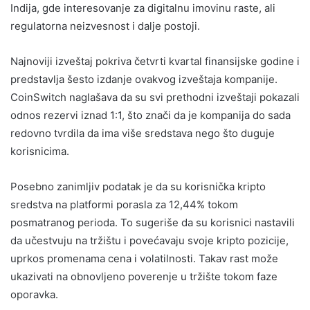
Indija, gde interesovanje za digitalnu imovinu raste, ali
regulatorna neizvesnost i dalje postoji.
Najnoviji izveštaj pokriva četvrti kvartal finansijske godine i
predstavlja šesto izdanje ovakvog izveštaja kompanije.
CoinSwitch naglašava da su svi prethodni izveštaji pokazali
odnos rezervi iznad 1:1, što znači da je kompanija do sada
redovno tvrdila da ima više sredstava nego što duguje
korisnicima.
Posebno zanimljiv podatak je da su korisnička kripto
sredstva na platformi porasla za 12,44% tokom
posmatranog perioda. To sugeriše da su korisnici nastavili
da učestvuju na tržištu i povećavaju svoje kripto pozicije,
uprkos promenama cena i volatilnosti. Takav rast može
ukazivati na obnovljeno poverenje u tržište tokom faze
oporavka.