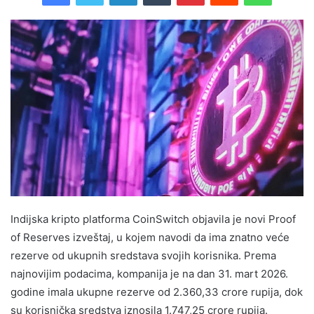
Indijska kripto platforma CoinSwitch objavila je novi Proof
of Reserves izveštaj, u kojem navodi da ima znatno veće
rezerve od ukupnih sredstava svojih korisnika. Prema
najnovijim podacima, kompanija je na dan 31. mart 2026.
godine imala ukupne rezerve od 2.360,33 crore rupija, dok
su korisnička sredstva iznosila 1.747,25 crore rupija.