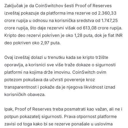
Zaključak je da CoinSwitchov šesti Proof of Reserves
izveštaj pokazuje da platforma ima rezerve od 2.360,33
crore rupija u odnosu na korisnička sredstva od 1.747,25
crore rupija, što daje rezervni višak od 613,08 crore rupija.
Kripto deo rezervi pokriven je oko 1,28 puta, dok je fiat INR
deo pokriven oko 2,97 puta.
Ovaj izveštaj dolazi u trenutku kada se kripto tržište
oporavlja, a korisnici sve više traže dokaze o sigurnosti
platformi na kojima drže imovinu. CoinSwitch ovim
potezom pokušava da učvrsti poverenje kroz
transparentnost i pokaže da je njegova likvidnost iznad
korisničkih obaveza.
Ipak, Proof of Reserves treba posmatrati kao važan, ali ne i
potpun pokazatelj sigurnosti. Prava otpornost platforme
zavisi od toga kako bi se rezerve ponašale u uslovima