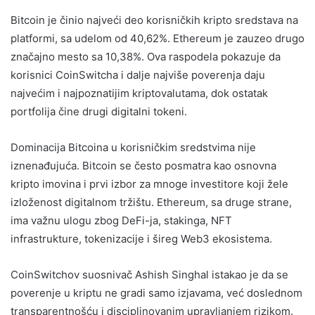
Bitcoin je činio najveći deo korisničkih kripto sredstava na
platformi, sa udelom od 40,62%. Ethereum je zauzeo drugo
značajno mesto sa 10,38%. Ova raspodela pokazuje da
korisnici CoinSwitcha i dalje najviše poverenja daju
najvećim i najpoznatijim kriptovalutama, dok ostatak
portfolija čine drugi digitalni tokeni.
Dominacija Bitcoina u korisničkim sredstvima nije
iznenađujuća. Bitcoin se često posmatra kao osnovna
kripto imovina i prvi izbor za mnoge investitore koji žele
izloženost digitalnom tržištu. Ethereum, sa druge strane,
ima važnu ulogu zbog DeFi-ja, stakinga, NFT
infrastrukture, tokenizacije i šireg Web3 ekosistema.
CoinSwitchov suosnivač Ashish Singhal istakao je da se
poverenje u kriptu ne gradi samo izjavama, već doslednom
transparentnošću i disciplinovanim upravljanjem rizikom.