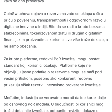
kako se ono proverava.
CoinSwitchova objava o rezervama zato se uklapa u širu
priču o poverenju, transparentnosti i odgovornom razvoju
digitalne imovine u Indiji. Bilo da se radi o kripto berzama,
stablecoinima, tokenizovanom zlatu ili drugim digitalnim
finansijskim proizvodima, korisnici sve više traže dokaze, a
ne samo obećanja.
Za kripto platforme, redovni PoR izveštaji mogu postati
standard koji korisnici očekuju. Platforme koje ne
objavljuju jasne podatke o rezervama mogu se naći pod
većim pritiskom, posebno ako konkurenti redovno
prikazuju višak rezervi i nezavisno proverene izveštaje.
Međutim, industrija će verovatno morati da ide korak dalje
od osnovnog PoR modela. U budućnosti bi korisnici mogli
tražiti detaljnije izveštaje, potpunije revizije, dokaze o