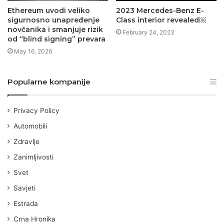
Ethereum uvodi veliko
2023 Mercedes-Benz E-
sigurnosno unapređenje
Class interior revealed￼
novčanika i smanjuje rizik
February 24, 2023
od “blind signing” prevara
May 16, 2026
Popularne kompanije
Privacy Policy
Automobili
Zdravlje
Zanimljivosti
Svet
Savjeti
Estrada
Crna Hronika