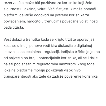
rezervu, što može biti pozitivno za korisnike koji žele
sigurnost u lokalnoj valuti. Veći fiat jastuk može pomoći
platformi da lakše odgovori na potrebe korisnika za
povlačenjem, naročito u trenucima povećane volatilnosti ili
pada tržišta.
Vest dolazi u trenutku kada se kripto tržište oporavlja i
kada se u Indiji ponovo vodi šira diskusija o digitalnoj
imovini, stablecoinima i regulaciji. Indijsko tržište je jedno
od najvećih po broju potencijalnih korisnika, ali se i dalje
nalazi pod snažnim regulatornim nadzorom. Zbog toga
lokalne platforme moraju pokazivati visok nivo
transparentnosti ako žele da zadrže poverenje korisnika.