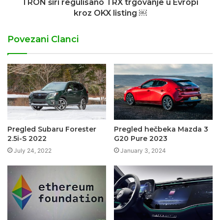
TRON širi regulisano TRX trgovanje u Evropi
kroz OKX listing ￼
Povezani Clanci
Pregled Subaru Forester
Pregled hečbeka Mazda 3
2.5i-S 2022
G20 Pure 2023
July 24, 2022
January 3, 2024