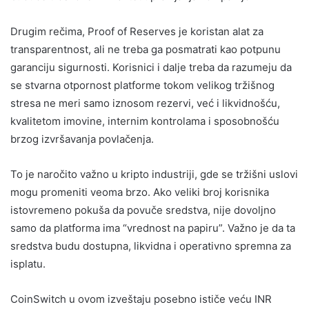
Drugim rečima, Proof of Reserves je koristan alat za
transparentnost, ali ne treba ga posmatrati kao potpunu
garanciju sigurnosti. Korisnici i dalje treba da razumeju da
se stvarna otpornost platforme tokom velikog tržišnog
stresa ne meri samo iznosom rezervi, već i likvidnošću,
kvalitetom imovine, internim kontrolama i sposobnošću
brzog izvršavanja povlačenja.
To je naročito važno u kripto industriji, gde se tržišni uslovi
mogu promeniti veoma brzo. Ako veliki broj korisnika
istovremeno pokuša da povuče sredstva, nije dovoljno
samo da platforma ima “vrednost na papiru”. Važno je da ta
sredstva budu dostupna, likvidna i operativno spremna za
isplatu.
CoinSwitch u ovom izveštaju posebno ističe veću INR