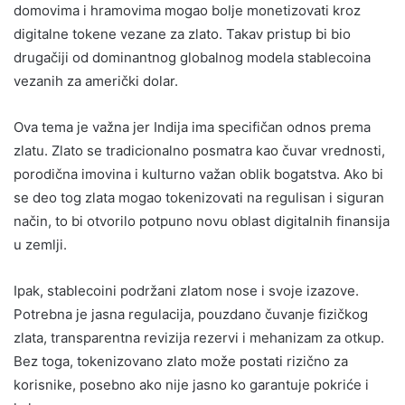
domovima i hramovima mogao bolje monetizovati kroz
digitalne tokene vezane za zlato. Takav pristup bi bio
drugačiji od dominantnog globalnog modela stablecoina
vezanih za američki dolar.
Ova tema je važna jer Indija ima specifičan odnos prema
zlatu. Zlato se tradicionalno posmatra kao čuvar vrednosti,
porodična imovina i kulturno važan oblik bogatstva. Ako bi
se deo tog zlata mogao tokenizovati na regulisan i siguran
način, to bi otvorilo potpuno novu oblast digitalnih finansija
u zemlji.
Ipak, stablecoini podržani zlatom nose i svoje izazove.
Potrebna je jasna regulacija, pouzdano čuvanje fizičkog
zlata, transparentna revizija rezervi i mehanizam za otkup.
Bez toga, tokenizovano zlato može postati rizično za
korisnike, posebno ako nije jasno ko garantuje pokriće i