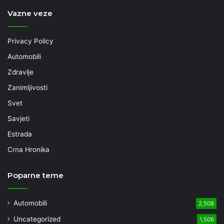
Vazne veze
Privacy Policy
Automobili
Zdravlje
Zanimljivosti
Svet
Savjeti
Estrada
Crna Hronika
Poparne teme
Automobili
2,508
Uncategorized
1,506