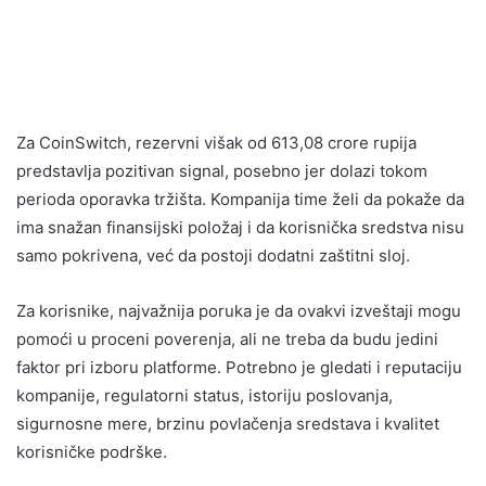
Za CoinSwitch, rezervni višak od 613,08 crore rupija
predstavlja pozitivan signal, posebno jer dolazi tokom
perioda oporavka tržišta. Kompanija time želi da pokaže da
ima snažan finansijski položaj i da korisnička sredstva nisu
samo pokrivena, već da postoji dodatni zaštitni sloj.
Za korisnike, najvažnija poruka je da ovakvi izveštaji mogu
pomoći u proceni poverenja, ali ne treba da budu jedini
faktor pri izboru platforme. Potrebno je gledati i reputaciju
kompanije, regulatorni status, istoriju poslovanja,
sigurnosne mere, brzinu povlačenja sredstava i kvalitet
korisničke podrške.