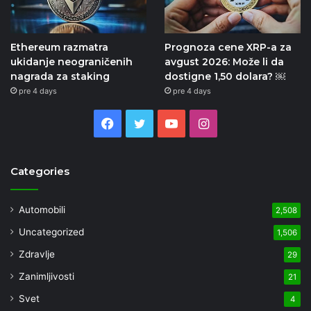
Ethereum razmatra
Prognoza cene XRP-a za
ukidanje neograničenih
avgust 2026: Može li da
nagrada za staking
dostigne 1,50 dolara? ￼
pre 4 days
pre 4 days
Facebook
Twitter
YouTube
Instagram
Categories
Automobili
2,508
Uncategorized
1,506
Zdravlje
29
Zanimljivosti
21
Svet
4