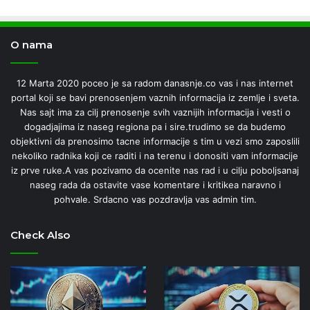
O nama
12 Marta 2020 poceo je sa radom danasnje.co vas i nas internet
portal koji se bavi prenosenjem vaznih informacija iz zemlje i sveta.
Nas sajt ima za cilj prenosenje svih vaznijih informacija i vesti o
dogadjajima iz naseg regiona pa i sire.trudimo se da budemo
objektivni da prenosimo tacne informacije s tim u vezi smo zaposlili
nekoliko radnika koji ce raditi i na terenu i donositi vam informacije
iz prve ruke.A vas pozivamo da ocenite nas rad i u cilju poboljsanaj
naseg rada da ostavite vase komentare i kritikea naravno i
pohvale. Srdacno vas pozdravlja vas admin tim.
Check Also