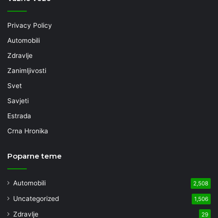
Privacy Policy
Automobili
Zdravlje
Zanimljivosti
Svet
Savjeti
Estrada
Crna Hronika
Poparne teme
Automobili
2,508
Uncategorized
1,506
Zdravlje
29