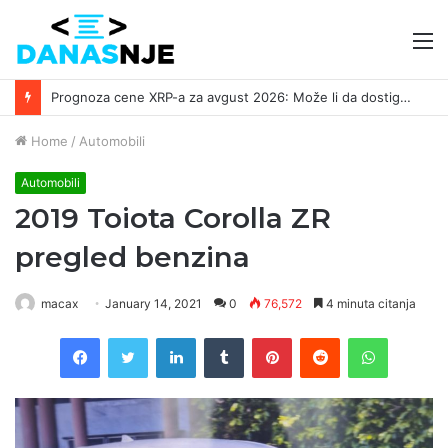
M
Prognoza cene XRP-a za avgust 2026: Može li da dostigne 1,50 dolara? ￼
Home
/
Automobili
Automobili
2019 Toiota Corolla ZR
pregled benzina
macax
January 14, 2021
0
76,572
4 minuta citanja
Facebook
Twitter
LinkedIn
Tumblr
Pinterest
Reddit
WhatsAp