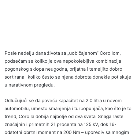
Posle nedelju dana života sa „uobičajenom“ Corollom,
podsećam se koliko je ova nepokolebljiva kombinacija
pogonskog sklopa neugodna, prijatna i temeljito dobro
sortirana i koliko često se njena dobrota donekle potiskuje
u narativnom pregledu.
Odlučujući se da poveća kapacitet na 2,0 litra u novom
automobilu, umesto smanjenja i turbopunjača, kao što je to
trend, Corolla dobija najbolje od dva sveta. Snaga raste
značajnih i primetnih 21 procenta na 125 kV, dok 16-
odstotni obrtni moment na 200 Nm – uporediv sa mnogim