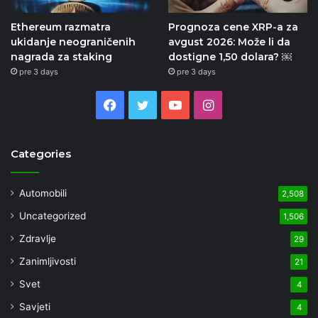
Ethereum razmatra
Prognoza cene XRP-a za
ukidanje neograničenih
avgust 2026: Može li da
nagrada za staking
dostigne 1,50 dolara? ￼
pre 3 days
pre 3 days
Facebook
Twitter
YouTube
Instagram
Categories
Automobili
2,508
Uncategorized
1,506
Zdravlje
29
Zanimljivosti
21
Svet
4
Savjeti
4