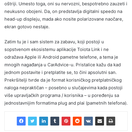
oštriji. Umesto toga, oni su nervozni, bespotrebno zauzeti i
neukusno obojeni. Da, on predstavlja digitalni speedo na
head-up displeju, mada ako nosite polarizovane naočare,
ekran gotovo nestaje.
Zatim tu je i sam sistem za zabavu, koji postoji u
sopstvenom ekosistemu aplikacije Toiota Link i ne
odražava Apple ili Android pametne telefone, a tema je
mnogih nagađanja u CarAdvice-u. Pristalice kažu da kad
jednom postavite i pretplatite se, to čini apsolutni san.
Prekršitelji tvrde da je format korisničkog pretplatničkog
naloga nepraktičan – posebno u slučajevima kada postoji
više upravljačkih programa / korisnika – u poređenju sa
jednostavnijim formatima plug and plai (pametnih telefona).