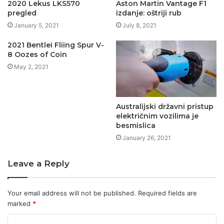
2020 Lekus LKS570
Aston Martin Vantage F1
pregled
izdanje: oštriji rub
January 5, 2021
July 8, 2021
2021 Bentlei Fliing Spur V-
8 Oozes of Coin
May 2, 2021
Australijski državni pristup
električnim vozilima je
besmislica
January 26, 2021
Leave a Reply
Your email address will not be published.
Required fields are
marked
*
C