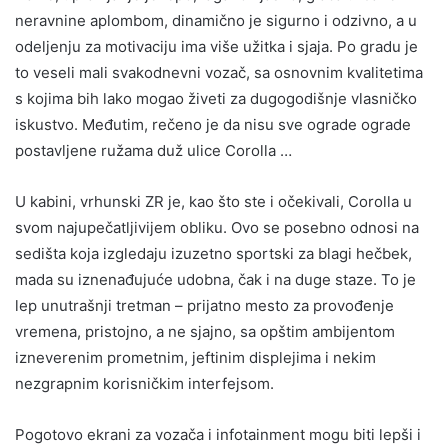
neravnine aplombom, dinamično je sigurno i odzivno, a u
odeljenju za motivaciju ima više užitka i sjaja. Po gradu je
to veseli mali svakodnevni vozač, sa osnovnim kvalitetima
s kojima bih lako mogao živeti za dugogodišnje vlasničko
iskustvo. Međutim, rečeno je da nisu sve ograde ograde
postavljene ružama duž ulice Corolla …
U kabini, vrhunski ZR je, kao što ste i očekivali, Corolla u
svom najupečatljivijem obliku. Ovo se posebno odnosi na
sedišta koja izgledaju izuzetno sportski za blagi hečbek,
mada su iznenađujuće udobna, čak i na duge staze. To je
lep unutrašnji tretman – prijatno mesto za provođenje
vremena, pristojno, a ne sjajno, sa opštim ambijentom
izneverenim prometnim, jeftinim displejima i nekim
nezgrapnim korisničkim interfejsom.
Pogotovo ekrani za vozača i infotainment mogu biti lepši i