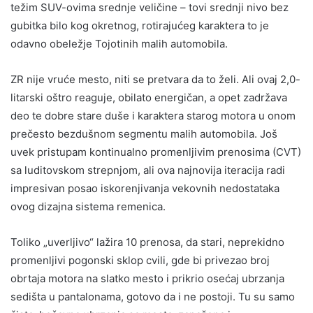
težim SUV-ovima srednje veličine – tovi srednji nivo bez
gubitka bilo kog okretnog, rotirajućeg karaktera to je
odavno obeležje Tojotinih malih automobila.
ZR nije vruće mesto, niti se pretvara da to želi. Ali ovaj 2,0-
litarski oštro reaguje, obilato energičan, a opet zadržava
deo te dobre stare duše i karaktera starog motora u onom
prečesto bezdušnom segmentu malih automobila. Još
uvek pristupam kontinualno promenljivim prenosima (CVT)
sa luditovskom strepnjom, ali ova najnovija iteracija radi
impresivan posao iskorenjivanja vekovnih nedostataka
ovog dizajna sistema remenica.
Toliko „uverljivo“ lažira 10 prenosa, da stari, neprekidno
promenljivi pogonski sklop cvili, gde bi privezao broj
obrtaja motora na slatko mesto i prikrio osećaj ubrzanja
sedišta u pantalonama, gotovo da i ne postoji. Tu su samo