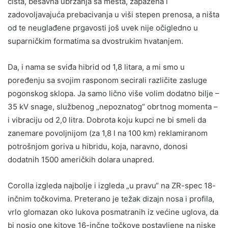
čista, bešavna ubrzanja sa mesta, zapažena i
zadovoljavajuća prebacivanja u viši stepen prenosa, a ništa
od te neuglađene prgavosti još uvek nije očigledno u
suparničkim formatima sa dvostrukim hvatanjem.
Da, i nama se sviđa hibrid od 1,8 litara, a mi smo u
poređenju sa svojim rasponom secirali različite zasluge
pogonskog sklopa. Ja samo lično više volim dodatno bilje –
35 kV snage, službenog „nepoznatog“ obrtnog momenta –
i vibraciju od 2,0 litra. Dobrota koju kupci ne bi smeli da
zanemare povoljnijom (za 1,8 l na 100 km) reklamiranom
potrošnjom goriva u hibridu, koja, naravno, donosi
dodatnih 1500 američkih dolara unapred.
Corolla izgleda najbolje i izgleda „u pravu“ na ZR-spec 18-
inčnim točkovima. Preterano je težak dizajn nosa i profila,
vrlo glomazan oko lukova posmatranih iz većine uglova, da
bi nosio one kitove 16-inčne točkove postavljene na niske