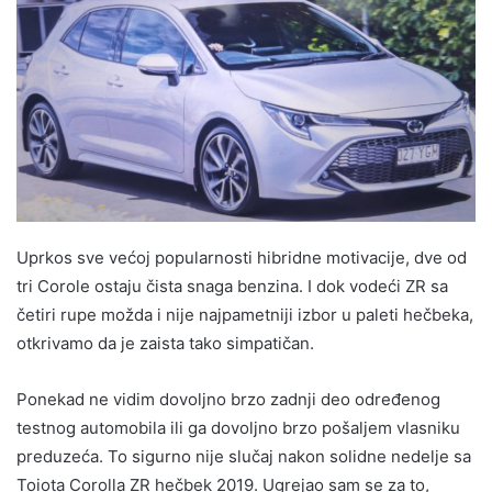
Uprkos sve većoj popularnosti hibridne motivacije, dve od
tri Corole ostaju čista snaga benzina. I dok vodeći ZR sa
četiri rupe možda i nije najpametniji izbor u paleti hečbeka,
otkrivamo da je zaista tako simpatičan.
Ponekad ne vidim dovoljno brzo zadnji deo određenog
testnog automobila ili ga dovoljno brzo pošaljem vlasniku
preduzeća. To sigurno nije slučaj nakon solidne nedelje sa
Toiota Corolla ZR hečbek 2019. Ugrejao sam se za to,