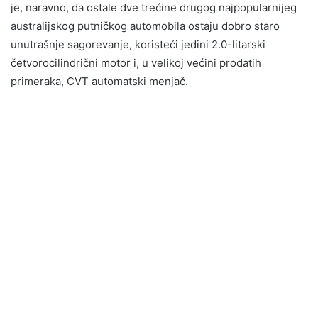
je, naravno, da ostale dve trećine drugog najpopularnijeg
australijskog putničkog automobila ostaju dobro staro
unutrašnje sagorevanje, koristeći jedini 2.0-litarski
četvorocilindrični motor i, u velikoj većini prodatih
primeraka, CVT automatski menjač.