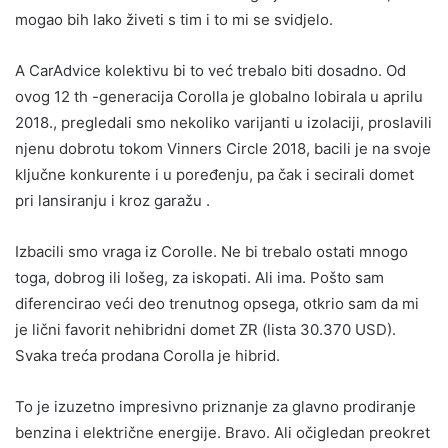
mogao bih lako živeti s tim i to mi se svidjelo.
A CarAdvice kolektivu bi to već trebalo biti dosadno. Od
ovog 12 th -generacija Corolla je globalno lobirala u aprilu
2018., pregledali smo nekoliko varijanti u izolaciji, proslavili
njenu dobrotu tokom Vinners Circle 2018, bacili je na svoje
ključne konkurente i u poređenju, pa čak i secirali domet
pri lansiranju i kroz garažu .
Izbacili smo vraga iz Corolle. Ne bi trebalo ostati mnogo
toga, dobrog ili lošeg, za iskopati. Ali ima. Pošto sam
diferencirao veći deo trenutnog opsega, otkrio sam da mi
je lični favorit nehibridni domet ZR (lista 30.370 USD).
Svaka treća prodana Corolla je hibrid.
To je izuzetno impresivno priznanje za glavno prodiranje
benzina i električne energije. Bravo. Ali očigledan preokret