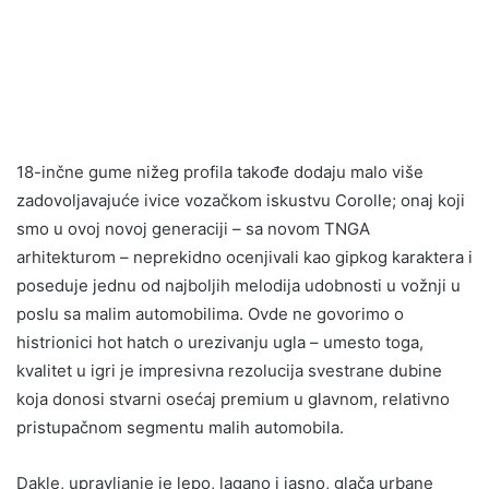
18-inčne gume nižeg profila takođe dodaju malo više
zadovoljavajuće ivice vozačkom iskustvu Corolle; onaj koji
smo u ovoj novoj generaciji – sa novom TNGA
arhitekturom – neprekidno ocenjivali kao gipkog karaktera i
poseduje jednu od najboljih melodija udobnosti u vožnji u
poslu sa malim automobilima. Ovde ne govorimo o
histrionici hot hatch o urezivanju ugla – umesto toga,
kvalitet u igri je impresivna rezolucija svestrane dubine
koja donosi stvarni osećaj premium u glavnom, relativno
pristupačnom segmentu malih automobila.
Dakle, upravljanje je lepo, lagano i jasno, glača urbane