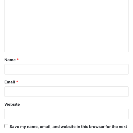
o
m
m
e
n
t
Name
*
*
Email
*
Website
Save my name, email, and website in this browser for the next