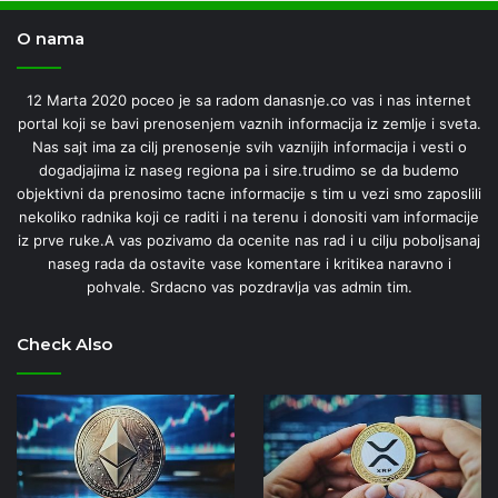
O nama
12 Marta 2020 poceo je sa radom danasnje.co vas i nas internet
portal koji se bavi prenosenjem vaznih informacija iz zemlje i sveta.
Nas sajt ima za cilj prenosenje svih vaznijih informacija i vesti o
dogadjajima iz naseg regiona pa i sire.trudimo se da budemo
objektivni da prenosimo tacne informacije s tim u vezi smo zaposlili
nekoliko radnika koji ce raditi i na terenu i donositi vam informacije
iz prve ruke.A vas pozivamo da ocenite nas rad i u cilju poboljsanaj
naseg rada da ostavite vase komentare i kritikea naravno i
pohvale. Srdacno vas pozdravlja vas admin tim.
Check Also